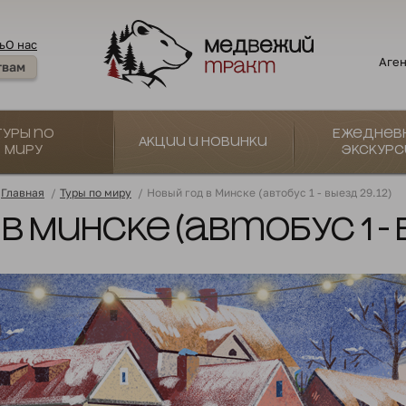
ь
О нас
Аген
твам
Туры по
Ежеднев
Акции и новинки
миру
экскурс
Главная
/
Туры по миру
/
Новый год в Минске (автобус 1 - выезд 29.12)
в Минске (автобус 1 - в