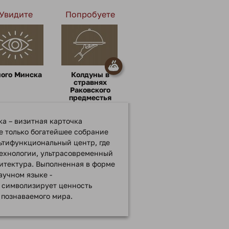
Увидите
Попробуете
ого Минска
Колдуны в
стравнях
Раковского
предместья
а – визитная карточка
не только богатейшее собрание
льтифункциональный центр, где
ехнологии, ультрасовременный
итектура. Выполненная в форме
аучном языке -
 символизирует ценность
 познаваемого мира.