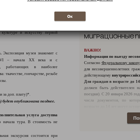
«Как магнат» - проезд 
комфортности (2 места н
 Туроператора в зависимости от
Ок
ие праздники)
янского и шляхецкого рода
 культуре и искусству первой
Миграционные п
ВАЖНО!
.
Экспозиция музея знакомит с
Информация по выезду несове
ХVI – начала XX века и с
Согласно
Федеральному закон
ов, работающих в наиболее
для несовершеннолетних граж
: ткачестве, гончарстве, резьбе
действующему
внутрироссийск
озы.
Для граждан в возрасте до 1
должен быть действителен н
поездки). С 20 января 2026 го
и за доп. плату)*.
числа документов, по кото
 будет опубликована позднее.
возрасте до 14 лет могут осуще
Свидетельство о рождени
полнительная услуга доступна
По
являющихся основанием для вы
о начала тура. В стоимость не
ВАЖНО!
Уважаемые агенты, о
года ДОСТУПНО бронирован
ьная экскурсия состоится при
поскольку стал возможным пр