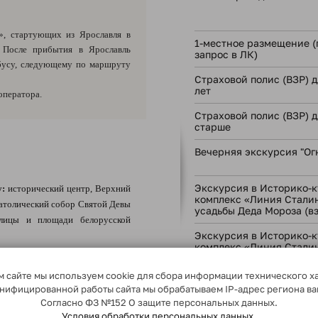
», стартующих из Ярославля в
1-местное размещение (
. После прибытия в Ярославль
запрос в ЛК)
обусу, следующему по маршруту
Страховой полис (ВЗР) дл
лет
оператора.
Страховой полис (ВЗР) д
старше
Вечерняя экскурсия "Ог
Экскурсия в Историко-
у:
исторический центр, Верхний
комплекс «Линия Стали
атолический собор Святой Девы
усадьбы Деда Мороза (в
улицы и площади белорусской
Экскурсия в Историко-
комплекс «Линия Стали
усадьбы Деда Мороза (де
альный художественный музей
включительно)
 сайте мы используем cookie для сбора информации технического х
сонифицированной работы сайта мы обрабатываем IP-адрес региона в
Экскурсия в Националь
го искусства со знаменитой
Согласно ФЗ №152 О защите персональных данных.
художественный музей
 самые знаменитые визуальные
Условия обработки персональных данных.