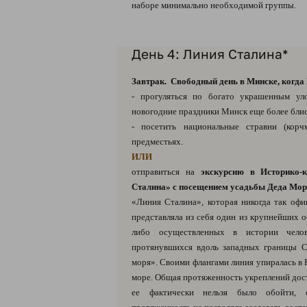
наборе минимально необходимой группы.
День 4: Линия Сталина*
Завтрак. Свободный день в Минске, когда
- прогуляться по богато украшенным ул
новогодние праздники Минск еще более бли
- посетить национальные стравни (кор
предместьях.
ИЛИ
отправиться на
экскурсию в Историко-
Сталина» с посещением усадьбы Деда Мор
«Линия Сталина», которая никогда так офи
представляла из себя один из крупнейших о
либо осуществленных в истории челове
протянувшихся вдоль западных границы С
моря». Своими флангами линия упиралась в 
море. Общая протяженность укреплений дост
ее фактически нельзя было обойти, 