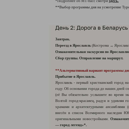
*Подробнее об МТ-пасс смотри
здесь.
**Выбор программы дня на усмотрение Тур
День 2: Дорога в Беларусь
Завтрак.
Переезд в Ярославль
(Кострома → Ярославль
Ознакомительная экскурсия по Ярославлю
Сбор группы. Отправление на маршрут.
**Альтернативный вариант программы дн
Прибытие в Ярославль.
Ярославль - первый христианский город на
году. Об основании города до наших дней с
(её Вы обязательно услышите во время эк
Волгой город-красавец, радуя и удивляя г
храмами и архитектурными ансамблями (
внесён в список Всемирного наследия Ю
оригинальными новостройками.
Ознакомит
— город легенд»*.