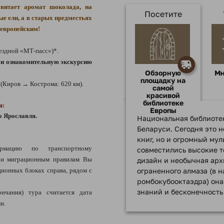
 витает аромат шоколада, на
Посетите
е ели, а в старых предместьях
 европейским!
ездной «МТ-пасс»)*.
д и ознакомительную экскурсию
Обзорную
Мн
площадку на
е
(Киров → Кострома: 620 км).
самой
красивой
библиотеке
я:
Европы
о Ярославля.
Национальная библиотек
Беларуси. Сегодня это 
книг, но и огромный му
рмацию по транспортному
совместились высокие т
 и миграционным правилам Вы
дизайн и необычная арх
ионных блоках справа, рядом с
ограненного алмаза (в н
ромбокубооктаэдра) она
знаний и бесконечность
ончания) тура считается дата
ми.