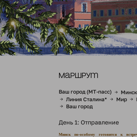
Маршрут
Ваш город (МТ-пасс)
Минс
→
Линия Сталина*
Мир
→
→
→
Ваш город
→
День 1: Отправление
Минск по-особому готовится к встре