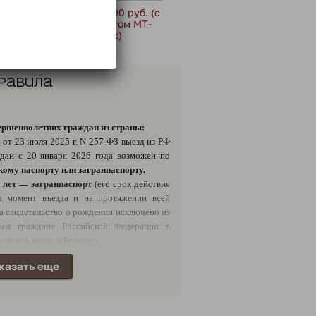
повышенной
14700 руб. (с
а 1 человека)
учётом МТ-
пасс)
равила
ршеннолетних граждан из страны:
у
от 23 июля 2025 г. N 257-ФЗ выезд из РФ
дан с 20 января 2026 года возможен по
ому паспорту или загранпаспорту.
4 лет — загранпаспорт
(его срок действия
а момент въезда и на протяжении всей
да свидетельство о рождении исключено из
рым граждане Российской Федерации в
ствлять выезд в Беларусь
и исключено из числа документов
,
казать еще
езда и въезда несовершеннолетних из РФ.
бращаем ваше внимание: с 11 января 2025
ие иностранных лиц на данный тур,
оезд иностранных граждан через пункты