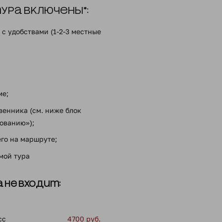
ра включены*:
с удобствами (1-2-3 местные
;
ме;
енника (см. ниже блок
ованию»);
го на маршруте;
ммой тура
 не входит:
сс
4700 руб.