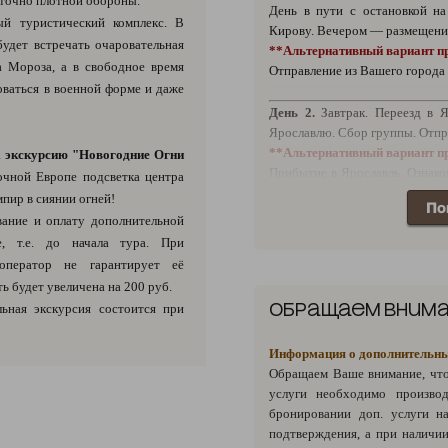
аточно плотной обороны.
ИЛИ
День в пути с остановкой н
ый туристический комплекс. В
- Действующий Паспорт г
Кирову. Вечером — размещение
будет встречать очаровательная
удостоверяющий личность 
**Альтернативный вариант п
пределами территории Россий
а Мороза, а в свободное время
Отправление из Вашего города 
Может использоваться для вые
оваться в военной форме и даже
Российскую Федерацию до ок
День 2.
Завтрак. Переезд в Я
указанной в паспорте).
Ярославлю. Сбор группы. Отпр
ИЛИ
**Альтернативный вариант п
а
экскурсию "Новогодние Огни
- Действующий Дипломатическ
Прибытие в Ярославль. Ознако
точной Европе подсветка центра
Может использоваться для вые
легенд». Сбор группы. Отправл
пир в сиянии огней!
Российскую Федерацию до ок
По
ание и оплату дополнительной
указанной в паспорте).
День 3.
Прибытие в Минск. Зав
е, т.е. до начала тура. При
2) ДЛЯ НЕСОВЕРШЕННОЛЕ
Минску. Обед. Свободное 
оператор не гарантирует её
Требуется документ, удостовер
художественный музей Республ
- Действующий Внутрироссийск
ь будет увеличена на 200 руб.
зарубежного искусства (за доп.
ИЛИ
ьная экскурсия состоится при
Обращаем внима
усмотрение Туроператора)
:
- Действующий Загранпаспорт
Белорусского народного искус
В дополнение к вышеперечисл
И
нформация о дополнительны
- новогодний банкет (за доп. пл
- Свидетельства о Рождении
Обращаем Ваше внимание, что
Если Свидетельство о Рожде
услуги необходимо производ
День 4.
Завтрак. Свободный 
пересечения границы ТОЛЬКО
бронировании доп. услуги н
комплекс «Линия Сталина» с п
отметка, подтверждающая
подтверждения, а при наличии
плату)*. Возвращение в отель
Федерации
, проставленная 