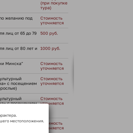
(при покупке
тура)
по желанию под
Стоимость
уточняется
я лиц от 65 до 79
500 руб.
ля лиц от 80 лет и
1000 руб.
ни Минска"
Стоимость
уточняется
культурный
Стоимость
на» с посещением
уточняется
зрослые)
культурный
Стоимость
на» с посещением
уточняется
ти до 16 лет
арактера.
ашего местоположения.
ный
Стоимость
уточняется