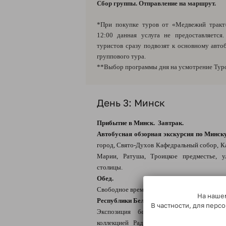
Сбор группы. Отправление на маршрут.
*При покупке туров от «Медвежий тракт
12:00 данная услуга не предоставляется
туристов сразу подвозят к основному авт
группового тура.
**Выбор программы дня на усмотрение Тур
День 3: Минск
Прибытие в Минск. Завтрак.
Автобусная обзорная экскурсия по Минск
город, Свято-Духов Кафедральный собор, К
Марии, Ратуша, Троицкое предместье, 
столицы.
Обед.
Свободное время
ИЛИ
экскурсия в Национ
На нашем
Республики Беларусь
(за доп. плату)*:
В частности, для пер
Экспозиция белорусского и зарубежно
коллекцией Радзивиллов. Здесь хранятся