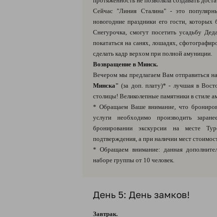
протяженность не позволяла создавать дост
Сейчас "Линия Сталина" - это популярн
новогодние праздники его гости, которых 
Снегурочка, смогут посетить усадьбу Дед
покататься на санях, лошадях, сфотографир
сделать кадр верхом при полной амуниции.
Возвращение в Минск.
Вечером мы предлагаем Вам отправиться н
Минска"
(за доп. плату)* - лучшая в Вос
столицы! Великолепные памятники в стиле ам
* Обращаем Ваше внимание, что брониров
услуги необходимо производить заране
бронировании экскурсии на месте Тур
подтверждения, а при наличии мест стоимост
* Обращаем внимание: данная дополнител
наборе группы от 10 человек.
День 5: День замков!
Завтрак.