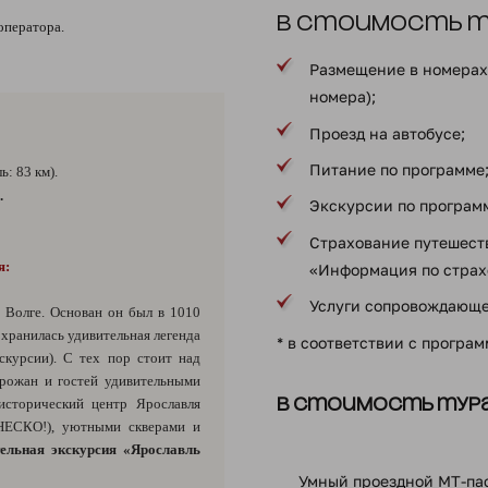
В стоимость ту
оператора.
Размещение в номерах 
номера);
Проезд на автобусе;
Питание по программе
: 83 км).
.
Экскурсии по програм
Страхование путешеств
я:
«Информация по страх
Услуги сопровождающе
 Волге. Основан он был в 1010
охранилась удивительная легенда
* в соответствии с програ
скурсии). С тех пор стоит над
орожан и гостей удивительными
исторический центр Ярославля
В стоимость тура
НЕСКО!), уютными скверами и
ельная экскурсия «Ярославль
Умный проездной МТ-па