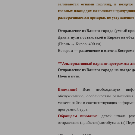
заливаются огнями гирлянд, в воздухе
главных площадях появляются причудливы
разворачиваются ярмарки, не уступающие
Отправление из Вашего города
(умный про
День в пути с остановкой в Кирове на обе
(Пермь → Киров: 490 км).
Вечером —
размещение в отеле в Костром
**Альтернативный вариант программы дн
Отправление из Вашего города на поезде д
Ночь в пути.
Внимание!
Всю необходимую инфо
обслуживанию, особенностям размещения
можете найти в соответствующих информац
программой тура.
Обращаем внимание:
датой начала (ок
отправления (прибытия) автобуса из (в) Пер