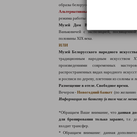
образы белорусского народа!
Альтернативные варианты
(на усмотрение
режима работы отделений музея в Новогодн
Музей Дом Ваньковичей.
Особняк двор
Ваньковичей с экспозицией, посвященной
половины XIX века.
ИЛИ
Музей Белорусского народного искусства
традиционным народным искусством 
произведениями современных мастер
распространенных видах народного искусства
и росписи по дереву, плетении из соломы и л
Размещение в отеле. Свободное время.
Вечером -
Новогодний банкет
(по желанию 
Информация по банкету (в том числе меню)
*Обращаем Ваше внимание, что
данная до
для бронирования только заранее,
т.е. д
входит трансфер.
* Обращаем внимание: данная дополнител