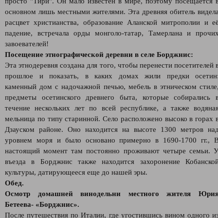
просто "Тири". Он мало известен в мире, поэтому посещается 
основном лишь местными жителями. Эта древняя обитель видел
расцвет христианства, образование Аланской митрополии и е
падение, встречала орды монголо-татар, Тамерлана и прочи
завоевателей!
Посещение этнографической деревни в селе Борджнис:
Эта этнодеревня создана для того, чтобы перенести посетителей 
прошлое и показать, в каких домах жили предки осетин
каменный дом с надочажной печью, мебель в этническом стиле
предметы осетинского древнего быта, которые собирались 
течение нескольких лет по всей республике, а также водяна
мельница по типу старинной. Село расположено высоко в горах 
Дзауском районе. Оно находится на высоте 1300 метров на
уровнем моря и было основано примерно в 1690-1700 гг., 
настоящий момент там постоянно проживают четыре семьи. 
въезда в Борджнис также находится захоронение Кобанско
культуры, датирующееся еще до нашей эры.
Обед.
Осмотр домашней винодельни местного жителя Юри
Бетеева- «Борджнис».
После путешествия по Италии, где угостившись вином одного и