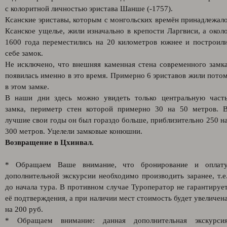
с колоритной личностью эристава Шанше (-1757).
Ксанские эриставы, которым с монгольских времён принадлежал
Ксанское ущелье, жили изначально в крепости Ларгвиси, а окол
1600 года переместились на 20 километров южнее и построил
себе замок.
Не исключено, что внешняя каменная стена современного замк
появилась именно в это время. Примерно 6 эриставов жили пото
в этом замке.
В наши дни здесь можно увидеть только центральную част
замка, периметр стен которой примерно 30 на 50 метров. 
лучшие свои годы он был гораздо больше, приблизительно 250 н
300 метров. Уцелели замковые конюшни.
Возвращение в Цхинвал.
* Обращаем Ваше внимание, что бронирование и оплат
дополнительной экскурсии необходимо производить заранее, т.е
до начала тура. В противном случае Туроператор не гарантируе
её подтверждения, а при наличии мест стоимость будет увеличен
на 200 руб.
* Обращаем внимание: данная дополнительная экскурси