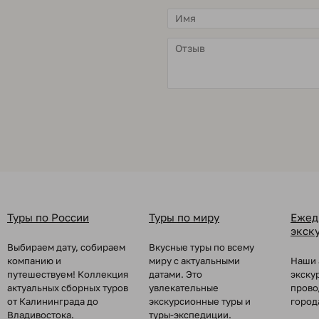
Туры по России
Туры по миру
Ежед
экск
Выбираем дату, собираем
Вкусные туры по всему
компанию и
миру с актуальными
Наши 
путешествуем! Коллекция
датами. Это
экску
актуальных сборных туров
увлекательные
прово
от Калининграда до
экскурсионные туры и
город
Владивостока.
туры-экспедиции.