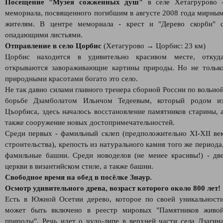
Посещение "Музея сожженных душ"
в селе Хетагрурово 
мемориала, посвященного погибшим в августе 2008 года мирны
жителям. В центре мемориала - крест и "Дерево скорби" 
опадающими листьями.
Отправление в село Цорбис
(Хетагурово → Цорбис: 23 км)
Цорбис находится в удивительно красивом месте, откуд
открываются завораживающие картины природы. Но не тольк
природными красотами богато это село.
Не так давно силами главного тренера сборной России по вольно
борьбе Дзамболатом Ильичом Тедеевым, который родом и
Цъорбиса, здесь началось восстановление памятников старины, 
также сооружение новых достопримечательностей.
Среди первых - фамильный склеп (предположительно XI-XII ве
строительства), крепость из натурального камня того же периода
фамильные башни. Среди новоделов (не менее красивы!) - дв
церкви в византийском стиле, а также башни.
Свободное время на обед в посёлке Знаур.
Осмотр удивительного древа, возраст которого около 800 лет!
Есть в Южной Осетии дерево, которое по своей уникальност
может быть включено в реестр мировых "Памятников живо
природы". Речь идет о чудо-липе в верхней части села Дзагин