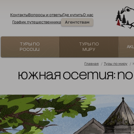
Контакты
Вопросы и ответы
Где купить
О нас
График путешественника
Агентствам
Туры по
Туры по
Ак
России
миру
Главная
/
Туры по миру
/
Южная Осетия: по