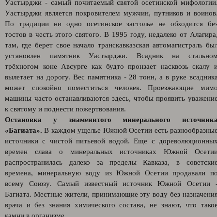
Уастырджи - самый почитаемый святой осетинской мифологии
Уастырджи является покровителем мужчин, путников и воинов
По традиции ни одно осетинское застолье не обходится бе
тостов в честь этого святого. В 1995 году, недалеко от Алагира
там, где берет свое начало транскавказская автомагистраль бы
установлен памятник Уастырджи. Всадник на стально
трёхногом коне Авсурге как будто пронзает насквозь скалу 
вылетает на дорогу. Вес памятника - 28 тонн, а в руке всадник
может спокойно поместиться человек. Проезжающие мим
машины часто останавливаются здесь, чтобы проявить уважени
к святому и поднести пожертвования.
Остановка у знаменитого минерального источник
«Багиата».
В каждом ущелье Южной Осетии есть разнообразны
источники с чистой питьевой водой. Еще с дореволюционны
времен слава о минеральных источниках Южной Осети
распространилась далеко за пределы Кавказа, в советски
времена, минеральную воду из Южной Осетии продавали п
всему Союзу. Самый известный источник Южной Осетии 
Багиата. Местные жители, принимающие эту воду без назначени
врача и без знания химического состава, не знают, что тако
камни в организме.