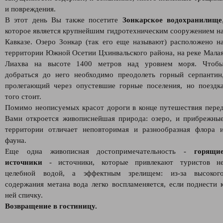
и повреждения.
В этот день Вы также посетите
Зонкарское водохранилище
которое является крупнейшим гидротехническим сооружением н
Кавказе. Озеро Зонкар (так его еще называют) расположено н
территории Южной Осетии Цхинвальского района, на реке Мала
Лиахва на высоте 1400 метров над уровнем моря. Чтоб
добраться до него необходимо преодолеть горный серпантин
пролегающий через опустевшие горные поселения, но поездк
того стоит.
Помимо неописуемых красот дороги в конце путешествия пере
Вами откроется живописнейшая природа: озеро, и прибрежны
территории отличает неповторимая и разнообразная флора 
фауна.
Еще одна живописная достопримечательность -
горящи
источники
- источники, которые привлекают туристов н
целебной водой, а эффектным зрелищем: из-за высоког
содержания метана вода легко воспламеняется, если поднести 
ней спичку.
Возвращение в гостиницу.