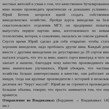
местных жителей и узнав о том, что качественное бутилированно
вино можно производить практически «в домашних условиях»
Юрий Бетеев загорелся идеей создать собственно
винодельческое хозяйство. Пройдя курсы виноделия на баз
севастопольского отделения МГУ, он предпринял попытк
выпустить первую партию вина, изготовленного по новы
технологиям, которая, к сожалению, оказалась не совсем удачной.
Спустя время Юрий сделал для себя открытие: чтобы стат
хорошим виноделом, надо пробовать другие вина. Каждый ден
вместе с другими виноделами он дегустировал до 20 сортов вин
пытался угадать, что это за вино, какого сорта виноград и чего н
хватает в напитке, благодаря чему качество производимого и
вина значительно улучшилось. Юрий убежден, что частны
хозяйства больше заинтересованы в качестве, они работают н
имидж, тогда как крупные производители с историей в нескольк
десятков лет "берут массой". Юрий же не стремится производит
большие объемы, говорит, что просто занимается тем, что ем
нравится.
Отправление во Владикавказ
(Борджнис → Владикавказ: 14
км.)