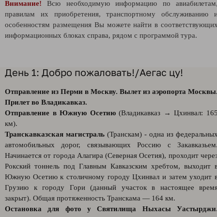
Внимание!
Всю необходимую информацию по авиабилетам
правилам их приобретения, транспортному обслуживанию 
особенностям размещения Вы можете найти в соответствующи
информационных блоках справа, рядом с программой тура.
День 1: Добро пожаловать!/Аегас цу!
Отправление из Перми в Москву. Вылет из аэропорта Москвы
Прилет во Владикавказ.
Отправление в Южную Осетию
(Владикавказ → Цхинвал: 16
км).
Транскавказская магистраль
(Транскам) - одна из федеральны
автомобильных дорог, связывающих Россию с Закавказьем
Начинается от города Алагира (Северная Осетия), проходит чере
Рокский тоннель под Главным Кавказским хребтом, выходит 
Южную Осетию к столичному городу Цхинвал и затем уходит 
Грузию к городу Гори (данный участок в настоящее врем
закрыт). Общая протяженность Транскама — 164 км.
Остановка для фото у Святилища Ныхасы Уастырджи