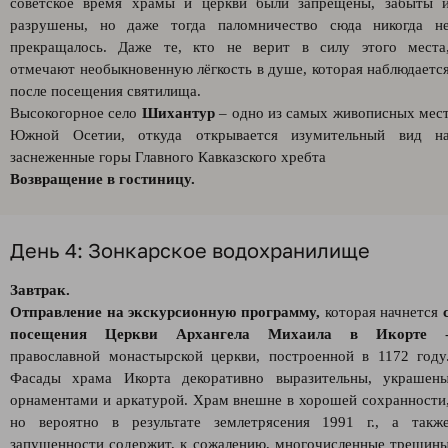
советское время храмы и церкви были запрещены, забыты 
разрушены, но даже тогда паломничество сюда никогда н
прекращалось. Даже те, кто не верит в силу этого места
отмечают необыкновенную лёгкость в душе, которая наблюдаетс
после посещения святилища.
Высокогорное село
Шихантур
– одно из самых живописных мес
Южной Осетии, откуда открывается изумительный вид н
заснеженные горы Главного Кавказского хребта
Возвращение в гостиницу.
День 4: Зонкарское водохранилище
Завтрак.
Отправление на экскурсионную программу,
которая начнется
посещения Церкви Архангела Михаила в Икорте
православной монастырской церкви, построенной в 1172 году
Фасады храма Икорта декоративно выразительны, украшен
орнаментами и аркатурой. Храм внешне в хорошей сохранности
но вероятно в результате землетрясения 1991 г., а такж
запущенности содержит, к сожалению, многочисленные трещин