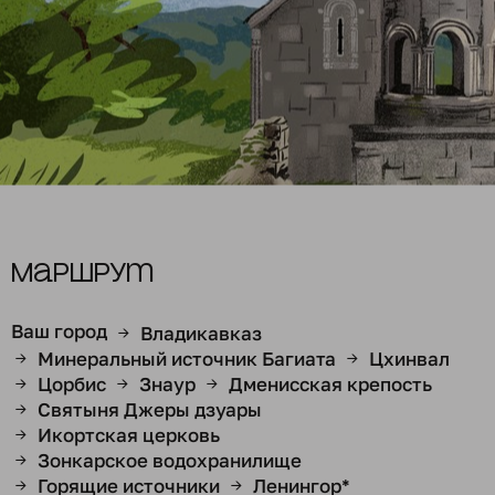
Маршрут
Ваш город
Владикавказ
→
Минеральный источник Багиата
Цхинвал
→
→
Цорбис
Знаур
Дменисская крепость
→
→
→
Святыня Джеры дзуары
→
Икортская церковь
→
Зонкарское водохранилище
→
Горящие источники
Ленингор*
→
→