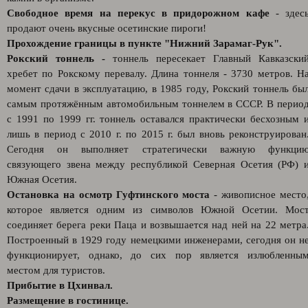
Свободное время на перекус в придорожном кафе
- здес
продают очень вкусные осетинские пироги!
Прохождение границы в пункте "Нижний Зарамаг-Рук".
Рокский тоннель -
тоннель пересекает Главный Кавказски
хребет по Рокскому перевалу. Длина тоннеля - 3730 метров. Н
момент сдачи в эксплуатацию, в 1985 году, Рокский тоннель бы
самым протяжённым автомобильным тоннелем в СССР. В перио
с 1991 по 1999 гг. тоннель оставался практически бесхозным 
лишь в период с 2010 г. по 2015 г. был вновь реконструирован
Сегодня он выполняет стратегически важную функци
связующего звена между республикой Северная Осетия (РФ) 
Южная Осетия.
Остановка на осмотр Гуфтинского моста
- живописное место
которое является одним из символов Южной Осетии. Мос
соединяет берега реки Паца и возвышается над ней на 22 метра
Построенный в 1929 году немецкими инженерами, сегодня он н
функционирует, однако, до сих пор является излюбленны
местом для туристов.
Прибытие в Цхинвал.
Размещение в гостинице.