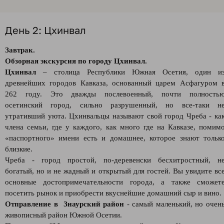
День 2: Цхинвал
Завтрак.
Обзорная экскурсия по городу Цхинвал.
Цхинвал
– столица Республики Южная Осетия, один и
древнейших городов Кавказа, основанный царем Асфагуром 
262 году. Это дважды послевоенный, почти полность
осетинский город, сильно разрушенный, но все-таки н
утративший уюта. Цхинвальцы называют свой город Чреба - ка
члена семьи, где у каждого, как много где на Кавказе, помим
«паспортного» имени есть и домашнее, которое знают тольк
близкие.
Чреба - город простой, по-деревенски бесхитростный, н
богатый, но и не жадный и открытый для гостей. Вы увидите вс
основные достопримечательности города, а также сможет
посетить рынок и приобрести вкуснейшие домашний сыр и вино.
Отправление в Знаурский район
- самый маленький, но очен
живописный район Южной Осетии.