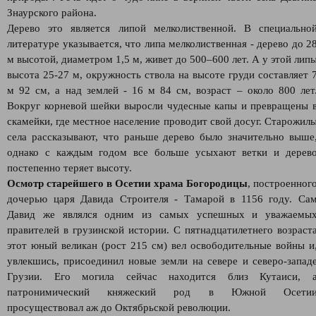
Знаурского района.
Дерево это является липой мелколиственной. В специально
литературе указывается, что липа мелколиственная - дерево до 2
м высотой, диаметром 1,5 м, живет до 500–600 лет. А у этой лип
высота 25-27 м, окружность ствола на высоте груди составляет 
м 92 см, а над землей - 16 м 84 см, возраст – около 800 лет
Вокруг корневой шейки выросли чудесные капы и превращены 
скамейки, где местное население проводит свой досуг. Старожил
села рассказывают, что раньше дерево было значительно выше
однако с каждым годом все больше усыхают ветки и дерев
постепенно теряет высоту.
Осмотр старейшего в Осетии храма Богородицы
, построенног
дочерью царя Давида Строителя - Тамарой в 1156 году. Са
Давид же являлся одним из самых успешных и уважаемы
правителей в грузинской истории. С пятнадцатилетнего возраст
этот юный великан (рост 215 см) вел освободительные войны и
увлекшись, присоединил новые земли на севере и северо-запад
Грузии. Его могила сейчас находится близ Кутаиси, 
патронимический княжеский род в Южной Осети
просуществовал аж до Октябрьской революции.