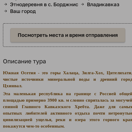
Этнодеревня в с. Борджнис
Владикавказ
→
→
Ваш город
→
Посмотреть места и время отправления
Описание тура
Южная Осетия
- это горы Халаца, Зилга-Хох, Цителихати
чистые источники минеральной воды и древний горо
Цхинвал.
Эта маленькая республика на границе с Россией обще
площадью примерно 3900 кв. м словно спряталась за могуче
спиной Главного Кавказского Хребта. Даже для самы
опытных любителей активного отдыха почти нетронуты
цивилизацией ущелья, реки и озера этого горного кра
покажутся чем-то особенным.