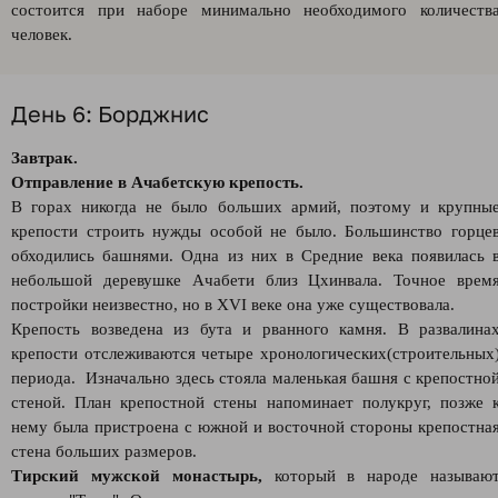
состоится при наборе минимально необходимого количеств
человек.
День 6: Борджнис
Завтрак.
Отправление в Ачабетскую крепость.
В горах никогда не было больших армий, поэтому и крупны
крепости строить нужды особой не было. Большинство горце
обходились башнями. Одна из них в Средние века появилась 
небольшой деревушке Ачабети близ Цхинвала. Точное врем
постройки неизвестно, но в XVI веке она уже существовала.
Крепость возведена из бута и рванного камня. В развалина
крепости отслеживаются четыре хронологических(строительных
периода. Изначально здесь стояла маленькая башня с крепостно
стеной. План крепостной стены напоминает полукруг, позже 
нему была пристроена с южной и восточной стороны крепостна
стена больших размеров.
Тирский мужской монастырь,
который в народе называю