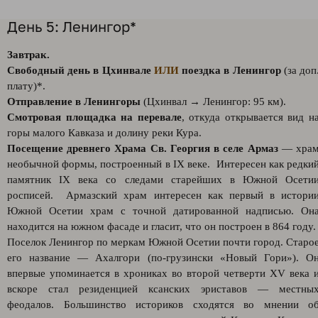
День 5: Ленингор*
Завтрак.
Свободный день в Цхинвале
ИЛИ
поездка в Ленингор
(за доп
плату)*.
Отправление в Ленингоры
(Цхинвал → Ленингор: 95 км).
Смотровая площадка на перевале
, откуда открывается вид н
горы малого Кавказа и долину реки Кура.
Посещение древнего Храма Св. Георгия в селе Армаз
— хра
необычной формы, построенный в IX веке. Интересен как редки
памятник IX века со следами старейших в Южной Осети
росписей. Армазский храм интересен как первый в истори
Южной Осетии храм с точной датированной надписью. Он
находится на южном фасаде и гласит, что он построен в 864 году.
Поселок Ленингор по меркам Южной Осетии почти город. Старо
его название — Ахалгори (по-грузински «Новый Гори»). О
впервые упоминается в хрониках во второй четверти XV века 
вскоре стал резиденцией ксанских эриставов — местны
феодалов. Большинство историков сходятся во мнении о