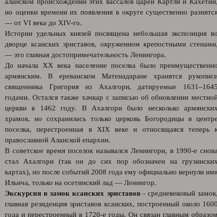
аланском происхождении этих вассалов царей Картли и Кахетии
но оценки времени их появления в округе существенно разнятс
— от VI века до XIV-го.
Истории удельных князей посвящена небольшая экспозиция в
дворце ксанских эриставов, окруженном крепостными стенами
— это главная достопримечательность Ленингора.
До начала XX века население поселка было преимущественн
армянским. В ереванском Матенадаране хранятся рукопис
священника Григория из Ахалгори, датируемые 1631–164
годами. Остался также хачкар с записью об обновлении местно
церкви в 1462 году. В Ахалгори было несколько армянски
храмов, но сохранилась только церковь Богородицы в центр
поселка, перестроенная в XIX веке и относящаяся теперь 
православной Аланской епархии.
В советское время поселок назывался Ленингори, в 1990-е снов
стал Ахалгори (так он до сих пор обозначен на грузински
картах), но после событий 2008 года ему официально вернули им
Ильича, только на осетинский лад — Ленингор.
Экскурсия в замок ксанских эриставов
- средневековый замок
главная резиденция эриставов ксанских, построенный около 160
года и перестроенный в 1720-е годы. Он связан главным образо