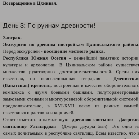
Возвращение в Цхинвал.
День 3: По руинам древности!
Завтрак.
Экскурсия по древним постройкам Цхинвальского района
Перед экскурсией -
посещение местного рынка.
Республика Южная Осетия
– ценнейший памятник истории
культуры и археологии. В Цхинвальском районе существуе
множество рукотворных достопримечательностей. Среди ни
известная, но неисследованная твердыня -
Дменисска
(Ванатская) крепость,
построенная в качестве оборонительног
комплекса с двумя боевыми башнями, полутораметровым
замковыми стенами и многоуровневой оборонительной системой
предположительно, в XVI-XVII веках из речных камней
известкового раствора и кирпичей.
Стоит отметить и намоленную
древнюю святыню – Джерско
святилище Уастырджы
(Джеры дзуары бын). Это одно и
самых почитаемых в республике святилищ. Всем известно, что 