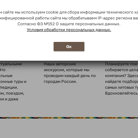
 сайте мы используем cookie для сбора информации технического х
сонифицированной работы сайта мы обрабатываем IP-адрес региона в
Согласно ФЗ №152 О защите персональных данных.
Условия обработки персональных данных.
о миру
Ежедневные
Туры для
Ок
экскурсии
организованн
туры по всему
ктуальными
Наши авторские
Планируете пое
Это
экскурсии, которые мы
собирается цел
ельные
проводим каждый день по
компания? Здес
ионные туры и
городам России.
найдете подбор
спедиции.
самых хитовых т
ом, поездом,
Вдохновляйтесь 
ом и даже