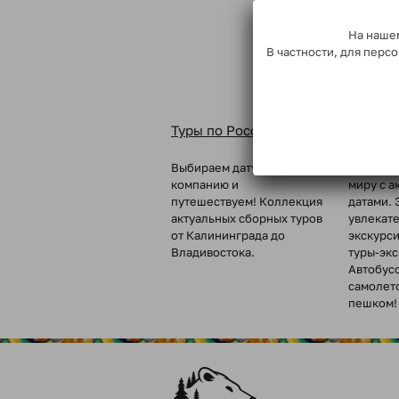
На нашем
В частности, для пер
Туры по России
Туры п
Выбираем дату, собираем
Вкусные 
компанию и
миру с а
путешествуем! Коллекция
датами. 
актуальных сборных туров
увлекат
от Калининграда до
экскурс
Владивостока.
туры-эк
Автобус
самолет
пешком!