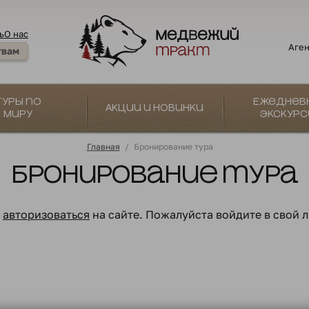
ь
О нас
Аген
твам
Туры по
Ежеднев
Акции и новинки
миру
экскурс
Главная
/
Бронирование тура
Бронирование тура
о
авторизоваться
на сайте. Пожалуйста войдите в свой 