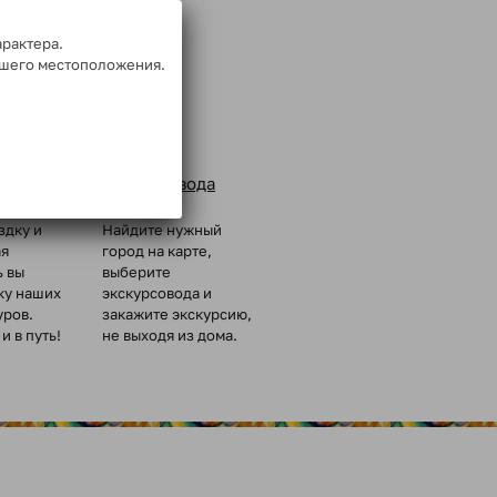
арактера.
ашего местоположения.
Заказ
ых групп
экскурсовода
здку и
Найдите нужный
ая
город на карте,
ь вы
выберите
ку наших
экскурсовода и
уров.
закажите экскурсию,
и в путь!
не выходя из дома.