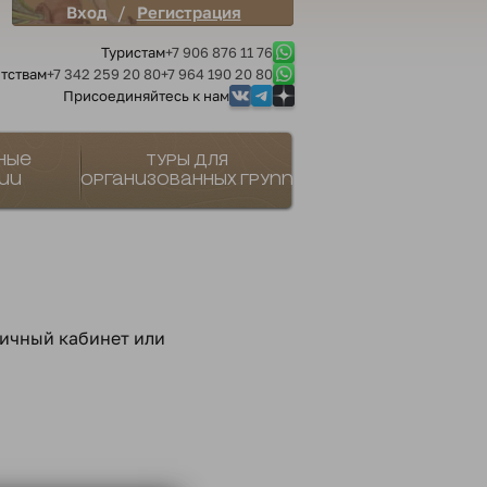
/
Вход
Регистрация
Туристам
+7 906 876 11 76
тствам
+7 342 259 20 80
+7 964 190 20 80
Присоединяйтесь к нам
ные
Туры для
ии
организованных групп
личный кабинет или