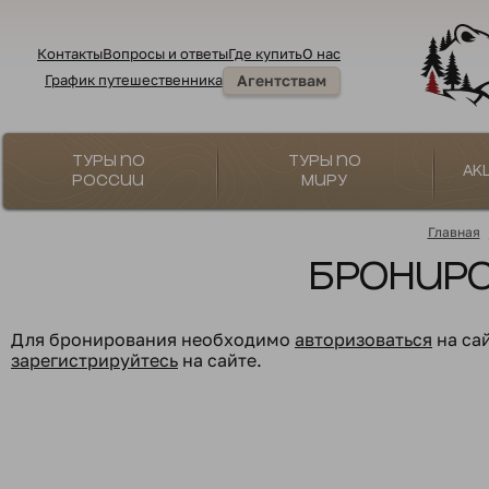
Контакты
Вопросы и ответы
Где купить
О нас
График путешественника
Агентствам
Туры по
Туры по
Ак
России
миру
Главная
Бронир
Для бронирования необходимо
авторизоваться
на са
зарегистрируйтесь
на сайте.