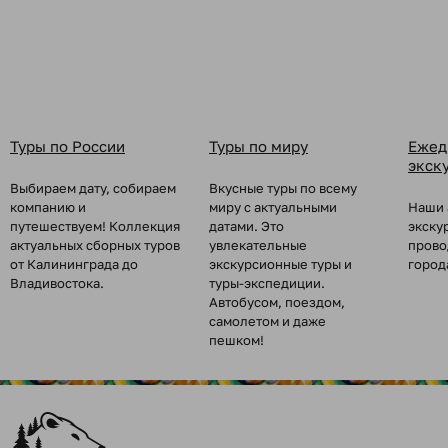
Туры по России
Туры по миру
Ежед
экск
Выбираем дату, собираем
Вкусные туры по всему
компанию и
миру с актуальными
Наши 
путешествуем! Коллекция
датами. Это
экску
актуальных сборных туров
увлекательные
прово
от Калининграда до
экскурсионные туры и
город
Владивостока.
туры-экспедиции.
Автобусом, поездом,
самолетом и даже
пешком!