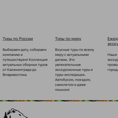
Туры по России
Туры по миру
Ежед
экск
Выбираем дату, собираем
Вкусные туры по всему
компанию и
миру с актуальными
Наши 
путешествуем! Коллекция
датами. Это
экску
актуальных сборных туров
увлекательные
прово
от Калининграда до
экскурсионные туры и
город
Владивостока.
туры-экспедиции.
Автобусом, поездом,
самолетом и даже
пешком!