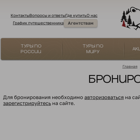
Контакты
Вопросы и ответы
Где купить
О нас
График путешественника
Агентствам
Туры по
Туры по
Ак
России
миру
Главная
Бронир
Для бронирования необходимо
авторизоваться
на са
зарегистрируйтесь
на сайте.