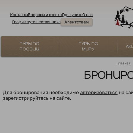
Контакты
Вопросы и ответы
Где купить
О нас
График путешественника
Агентствам
Туры по
Туры по
Ак
России
миру
Главная
Бронир
Для бронирования необходимо
авторизоваться
на са
зарегистрируйтесь
на сайте.