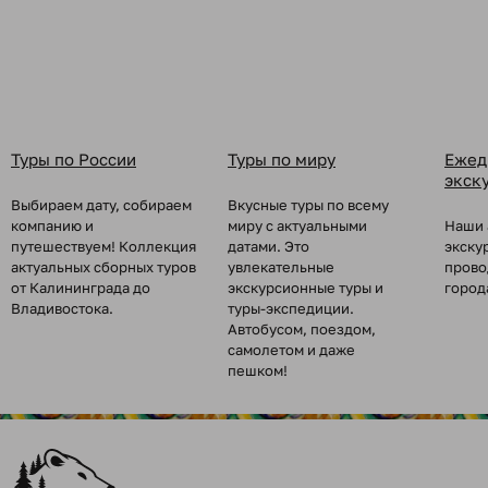
Туры по России
Туры по миру
Ежед
экск
Выбираем дату, собираем
Вкусные туры по всему
компанию и
миру с актуальными
Наши 
путешествуем! Коллекция
датами. Это
экску
актуальных сборных туров
увлекательные
прово
от Калининграда до
экскурсионные туры и
город
Владивостока.
туры-экспедиции.
Автобусом, поездом,
самолетом и даже
пешком!