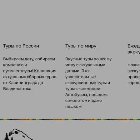
Туры по России
Туры по миру
Ежед
экск
Выбираем дату, собираем
Вкусные туры по всему
компанию и
миру с актуальными
Наши 
путешествуем! Коллекция
датами. Это
экску
актуальных сборных туров
увлекательные
прово
от Калининграда до
экскурсионные туры и
город
Владивостока.
туры-экспедиции.
Автобусом, поездом,
самолетом и даже
пешком!