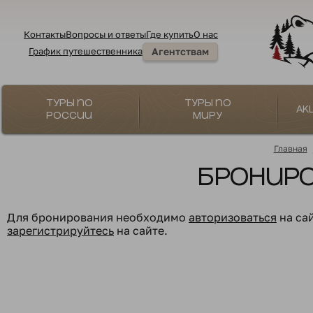
Контакты
Вопросы и ответы
Где купить
О нас
График путешественника
Агентствам
Туры по
Туры по
Ак
России
миру
Главная
Бронир
Для бронирования необходимо
авторизоваться
на са
зарегистрируйтесь
на сайте.