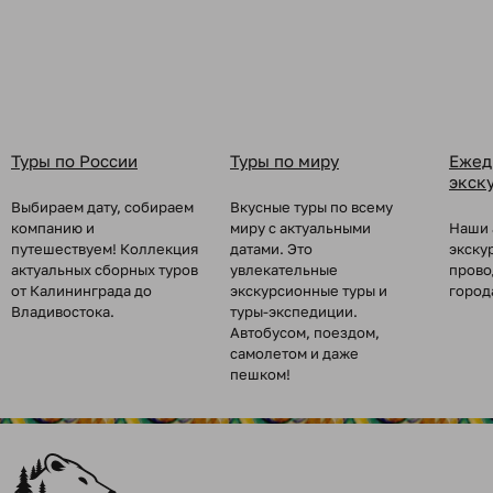
Туры по России
Туры по миру
Ежед
экск
Выбираем дату, собираем
Вкусные туры по всему
компанию и
миру с актуальными
Наши 
путешествуем! Коллекция
датами. Это
экску
актуальных сборных туров
увлекательные
прово
от Калининграда до
экскурсионные туры и
город
Владивостока.
туры-экспедиции.
Автобусом, поездом,
самолетом и даже
пешком!