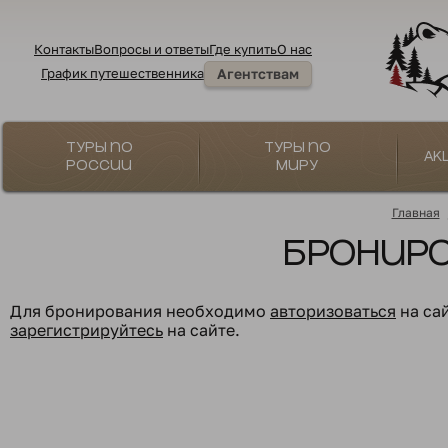
Контакты
Вопросы и ответы
Где купить
О нас
График путешественника
Агентствам
Туры по
Туры по
Ак
России
миру
Главная
Бронир
Для бронирования необходимо
авторизоваться
на са
зарегистрируйтесь
на сайте.