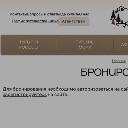
Контакты
Вопросы и ответы
Где купить
О нас
График путешественника
Агентствам
Туры по
Туры по
Ак
России
миру
Главная
Бронир
Для бронирования необходимо
авторизоваться
на са
зарегистрируйтесь
на сайте.