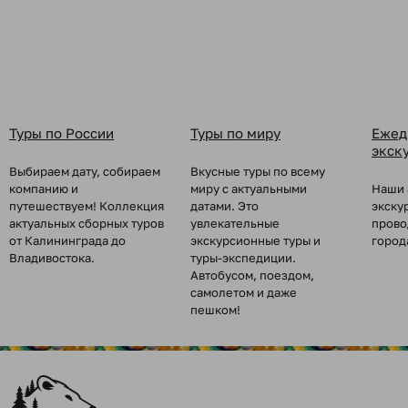
Туры по России
Туры по миру
Ежед
экск
Выбираем дату, собираем
Вкусные туры по всему
компанию и
миру с актуальными
Наши 
путешествуем! Коллекция
датами. Это
экску
актуальных сборных туров
увлекательные
прово
от Калининграда до
экскурсионные туры и
город
Владивостока.
туры-экспедиции.
Автобусом, поездом,
самолетом и даже
пешком!