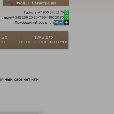
/
Вход
Регистрация
Туристам
+7 906 876 11 76
тствам
+7 342 259 20 80
+7 964 190 20 80
Присоединяйтесь к нам
ные
Туры для
ии
организованных групп
личный кабинет или