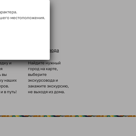
арактера.
ашего местоположения.
Заказ
ых групп
экскурсовода
здку и
Найдите нужный
ая
город на карте,
ь вы
выберите
ку наших
экскурсовода и
уров.
закажите экскурсию,
и в путь!
не выходя из дома.