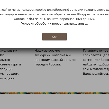
 сайте мы используем cookie для сбора информации технического х
сонифицированной работы сайта мы обрабатываем IP-адрес региона в
Согласно ФЗ №152 О защите персональных данных.
Условия обработки персональных данных.
о миру
Ежедневные
Туры для
Ок
экскурсии
организованн
туры по всему
ктуальными
Наши авторские
Планируете пое
Это
экскурсии, которые мы
собирается цел
ельные
проводим каждый день по
компания? Здес
ионные туры и
городам России.
найдете подбор
спедиции.
самых хитовых т
ом, поездом,
Вдохновляйтесь 
ом и даже