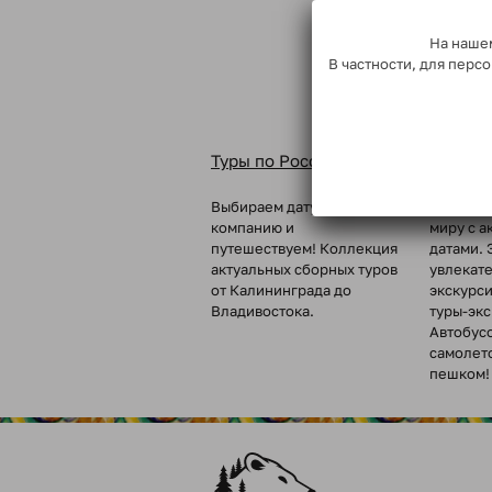
На нашем
В частности, для пер
Туры по России
Туры п
Выбираем дату, собираем
Вкусные 
компанию и
миру с а
путешествуем! Коллекция
датами. 
актуальных сборных туров
увлекат
от Калининграда до
экскурс
Владивостока.
туры-эк
Автобус
самолет
пешком!