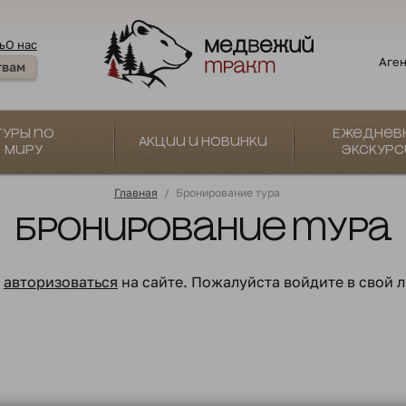
ь
О нас
Аген
твам
Туры по
Ежеднев
Акции и новинки
миру
экскурс
Главная
/
Бронирование тура
Бронирование тура
о
авторизоваться
на сайте. Пожалуйста войдите в свой 