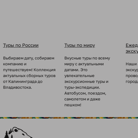
Туры по России
Туры по миру
Ежед
экск
Выбираем дату, собираем
Вкусные туры по всему
компанию и
миру с актуальными
Наши 
путешествуем! Коллекция
датами. Это
экску
актуальных сборных туров
увлекательные
прово
от Калининграда до
экскурсионные туры и
город
Владивостока.
туры-экспедиции.
Автобусом, поездом,
самолетом и даже
пешком!