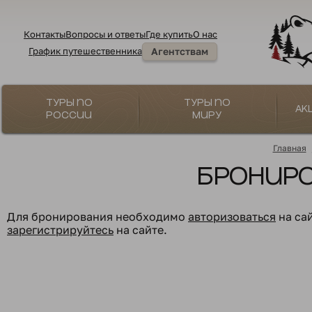
Контакты
Вопросы и ответы
Где купить
О нас
График путешественника
Агентствам
Туры по
Туры по
Ак
России
миру
Главная
Бронир
Для бронирования необходимо
авторизоваться
на са
зарегистрируйтесь
на сайте.