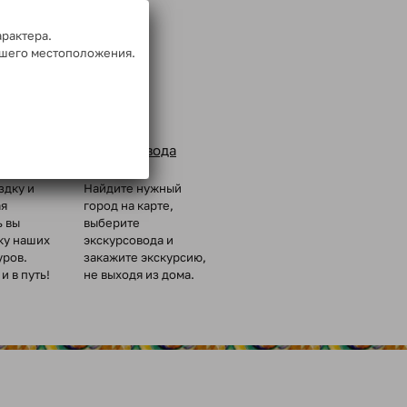
арактера.
ашего местоположения.
Заказ
ых групп
экскурсовода
здку и
Найдите нужный
ая
город на карте,
ь вы
выберите
ку наших
экскурсовода и
уров.
закажите экскурсию,
и в путь!
не выходя из дома.