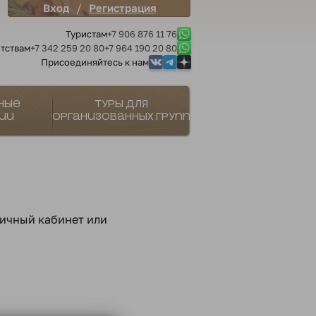
/
Вход
Регистрация
Туристам
+7 906 876 11 76
тствам
+7 342 259 20 80
+7 964 190 20 80
Присоединяйтесь к нам
ные
Туры для
ии
организованных групп
личный кабинет или