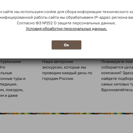
 сайте мы используем cookie для сбора информации технического х
сонифицированной работы сайта мы обрабатываем IP-адрес региона в
Согласно ФЗ №152 О защите персональных данных.
Условия обработки персональных данных.
о миру
Ежедневные
Туры для
Ок
экскурсии
организованн
туры по всему
ктуальными
Наши авторские
Планируете пое
Это
экскурсии, которые мы
собирается цел
ельные
проводим каждый день по
компания? Здес
ионные туры и
городам России.
найдете подбор
спедиции.
самых хитовых т
ом, поездом,
Вдохновляйтесь 
ом и даже