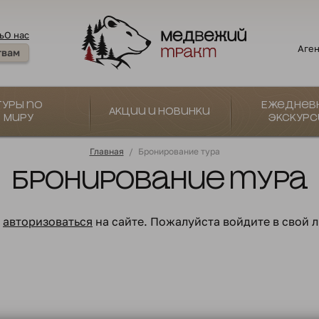
ь
О нас
Аген
твам
Туры по
Ежеднев
Акции и новинки
миру
экскурс
Главная
/
Бронирование тура
Бронирование тура
о
авторизоваться
на сайте. Пожалуйста войдите в свой 