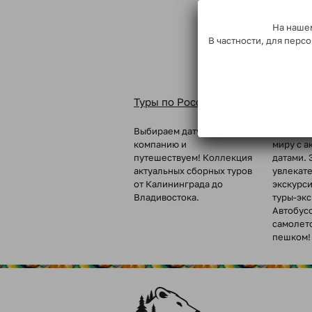
На нашем
В частности, для пер
Туры по России
Туры п
Выбираем дату, собираем
Вкусные 
компанию и
миру с а
путешествуем! Коллекция
датами. 
актуальных сборных туров
увлекат
от Калининграда до
экскурс
Владивостока.
туры-эк
Автобус
самолет
пешком!