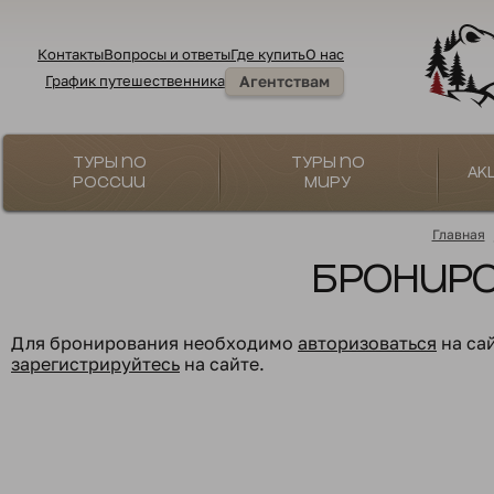
Контакты
Вопросы и ответы
Где купить
О нас
График путешественника
Агентствам
Туры по
Туры по
Ак
России
миру
Главная
Бронир
Для бронирования необходимо
авторизоваться
на са
зарегистрируйтесь
на сайте.