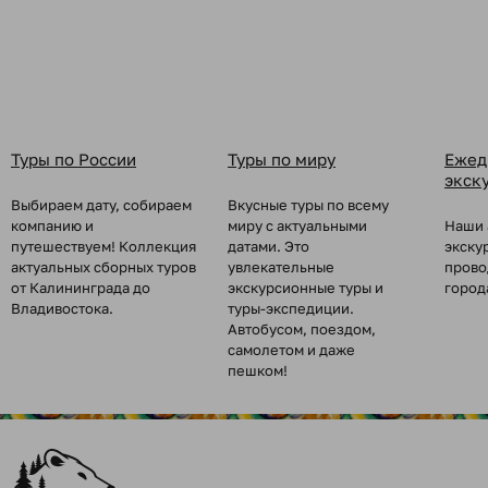
Туры по России
Туры по миру
Ежед
экск
Выбираем дату, собираем
Вкусные туры по всему
компанию и
миру с актуальными
Наши 
путешествуем! Коллекция
датами. Это
экску
актуальных сборных туров
увлекательные
прово
от Калининграда до
экскурсионные туры и
город
Владивостока.
туры-экспедиции.
Автобусом, поездом,
самолетом и даже
пешком!