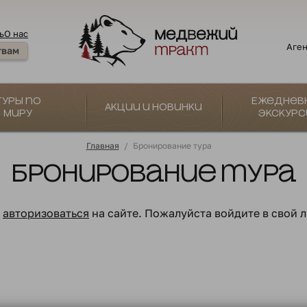
ь
О нас
Аген
твам
Туры по
Ежеднев
Акции и новинки
миру
экскурс
Главная
/
Бронирование тура
Бронирование тура
о
авторизоваться
на сайте. Пожалуйста войдите в свой 