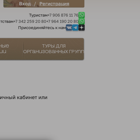
/
Вход
Регистрация
Туристам
+7 906 876 11 76
тствам
+7 342 259 20 80
+7 964 190 20 80
Присоединяйтесь к нам
ные
Туры для
ии
организованных групп
личный кабинет или