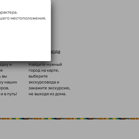
арактера.
ашего местоположения.
Заказ
ых групп
экскурсовода
здку и
Найдите нужный
ая
город на карте,
ь вы
выберите
ку наших
экскурсовода и
уров.
закажите экскурсию,
и в путь!
не выходя из дома.