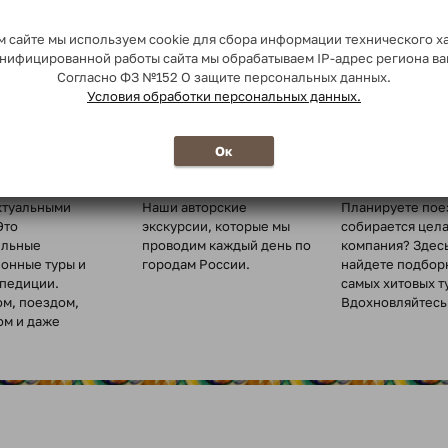
 сайте мы используем cookie для сбора информации технического х
сонифицированной работы сайта мы обрабатываем IP-адрес региона в
Согласно ФЗ №152 О защите персональных данных.
Условия обработки персональных данных.
о миру
Ежедневные
Туры для
Ок
экскурсии
организованн
туры по всему
ктуальными
Наши авторские
Планируете пое
Это
экскурсии, которые мы
собирается цел
ельные
проводим каждый день по
компания? Здес
ионные туры и
городам России.
найдете подбор
спедиции.
самых хитовых т
ом, поездом,
Вдохновляйтесь 
ом и даже