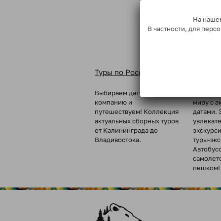
На нашем
В частности, для пер
Туры по России
Туры п
Выбираем дату, собираем
Вкусные 
компанию и
миру с а
путешествуем! Коллекция
датами. 
актуальных сборных туров
увлекат
от Калининграда до
экскурс
Владивостока.
туры-эк
Автобус
самолет
пешком!