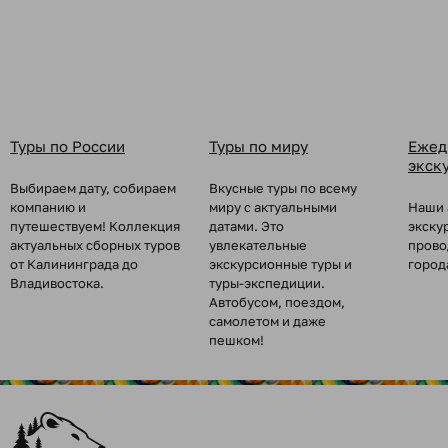
Туры по России
Туры по миру
Ежед
экск
Выбираем дату, собираем
Вкусные туры по всему
компанию и
миру с актуальными
Наши 
путешествуем! Коллекция
датами. Это
экску
актуальных сборных туров
увлекательные
прово
от Калининграда до
экскурсионные туры и
город
Владивостока.
туры-экспедиции.
Автобусом, поездом,
самолетом и даже
пешком!