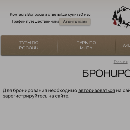
Контакты
Вопросы и ответы
Где купить
О нас
График путешественника
Агентствам
Туры по
Туры по
Ак
России
миру
Главная
Бронир
Для бронирования необходимо
авторизоваться
на са
зарегистрируйтесь
на сайте.