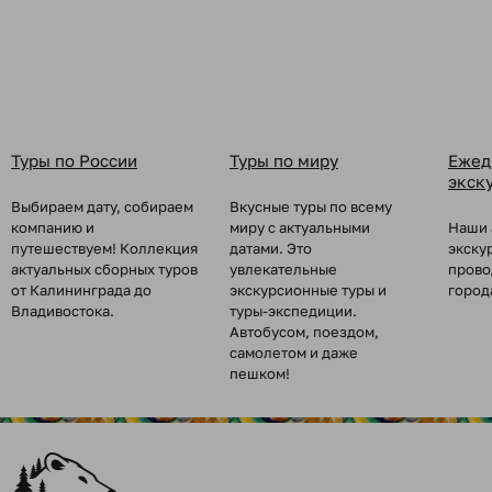
Туры по России
Туры по миру
Ежед
экск
Выбираем дату, собираем
Вкусные туры по всему
компанию и
миру с актуальными
Наши 
путешествуем! Коллекция
датами. Это
экску
актуальных сборных туров
увлекательные
прово
от Калининграда до
экскурсионные туры и
город
Владивостока.
туры-экспедиции.
Автобусом, поездом,
самолетом и даже
пешком!