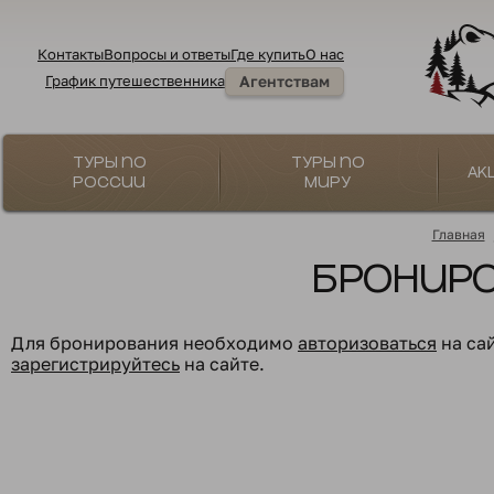
Контакты
Вопросы и ответы
Где купить
О нас
График путешественника
Агентствам
Туры по
Туры по
Ак
России
миру
Главная
Бронир
Для бронирования необходимо
авторизоваться
на са
зарегистрируйтесь
на сайте.