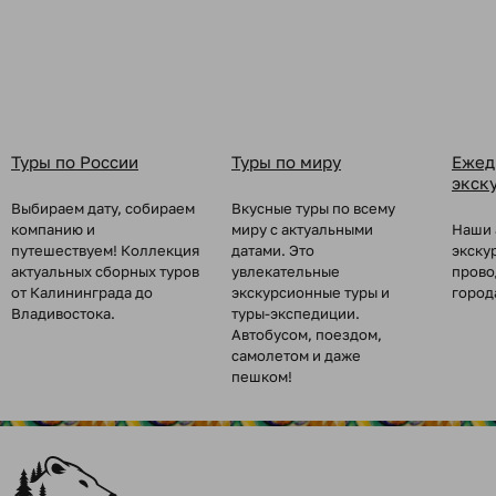
Туры по России
Туры по миру
Ежед
экск
Выбираем дату, собираем
Вкусные туры по всему
компанию и
миру с актуальными
Наши 
путешествуем! Коллекция
датами. Это
экску
актуальных сборных туров
увлекательные
прово
от Калининграда до
экскурсионные туры и
город
Владивостока.
туры-экспедиции.
Автобусом, поездом,
самолетом и даже
пешком!