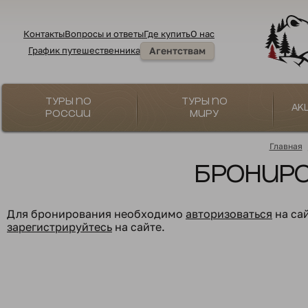
Контакты
Вопросы и ответы
Где купить
О нас
График путешественника
Агентствам
Туры по
Туры по
Ак
России
миру
Главная
Бронир
Для бронирования необходимо
авторизоваться
на са
зарегистрируйтесь
на сайте.