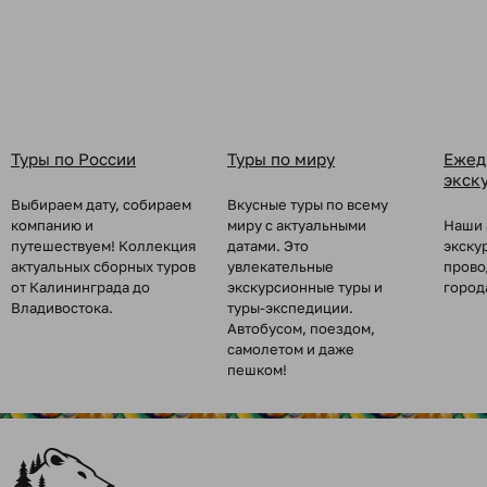
Туры по России
Туры по миру
Ежед
экск
Выбираем дату, собираем
Вкусные туры по всему
компанию и
миру с актуальными
Наши 
путешествуем! Коллекция
датами. Это
экску
актуальных сборных туров
увлекательные
прово
от Калининграда до
экскурсионные туры и
город
Владивостока.
туры-экспедиции.
Автобусом, поездом,
самолетом и даже
пешком!