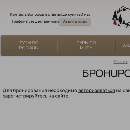
Контакты
Вопросы и ответы
Где купить
О нас
График путешественника
Агентствам
Туры по
Туры по
Ак
России
миру
Главная
Бронир
Для бронирования необходимо
авторизоваться
на са
зарегистрируйтесь
на сайте.