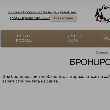
Контакты
Вопросы и ответы
Где купить
О нас
График путешественника
Агентствам
Туры по
Туры по
Ак
России
миру
Главная
Бронир
Для бронирования необходимо
авторизоваться
на са
зарегистрируйтесь
на сайте.