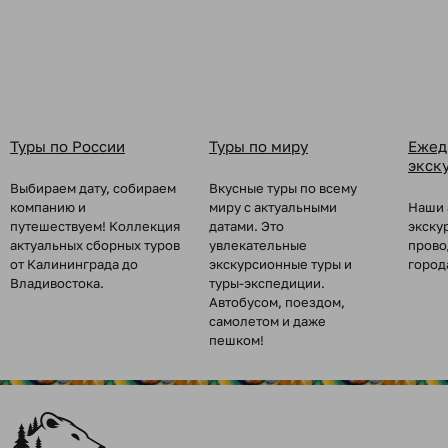
Туры по России
Туры по миру
Ежед
экск
Выбираем дату, собираем
Вкусные туры по всему
компанию и
миру с актуальными
Наши 
путешествуем! Коллекция
датами. Это
экску
актуальных сборных туров
увлекательные
прово
от Калининграда до
экскурсионные туры и
город
Владивостока.
туры-экспедиции.
Автобусом, поездом,
самолетом и даже
пешком!