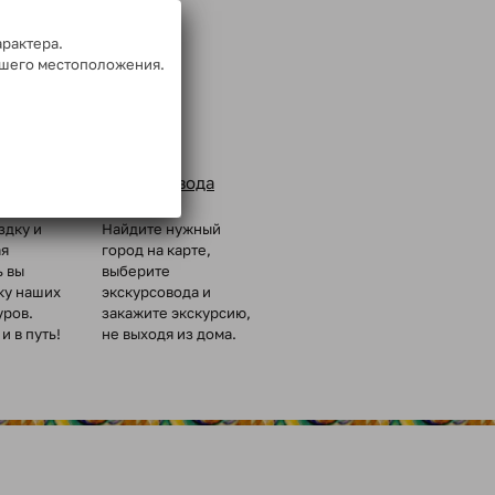
арактера.
ашего местоположения.
Заказ
ых групп
экскурсовода
здку и
Найдите нужный
ая
город на карте,
ь вы
выберите
ку наших
экскурсовода и
уров.
закажите экскурсию,
и в путь!
не выходя из дома.