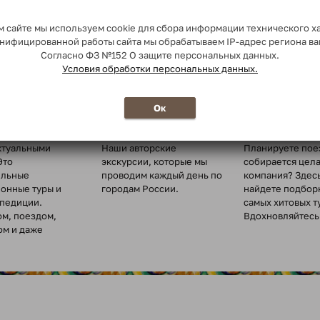
 сайте мы используем cookie для сбора информации технического х
сонифицированной работы сайта мы обрабатываем IP-адрес региона в
Согласно ФЗ №152 О защите персональных данных.
Условия обработки персональных данных.
о миру
Ежедневные
Туры для
Ок
экскурсии
организованн
туры по всему
ктуальными
Наши авторские
Планируете пое
Это
экскурсии, которые мы
собирается цел
ельные
проводим каждый день по
компания? Здес
ионные туры и
городам России.
найдете подбор
спедиции.
самых хитовых т
ом, поездом,
Вдохновляйтесь 
ом и даже