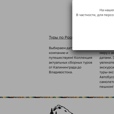
На нашем
В частности, для пер
Туры по России
Туры п
Выбираем дату, собираем
Вкусные 
компанию и
миру с а
путешествуем! Коллекция
датами. 
актуальных сборных туров
увлекат
от Калининграда до
экскурс
Владивостока.
туры-эк
Автобус
самолет
пешком!