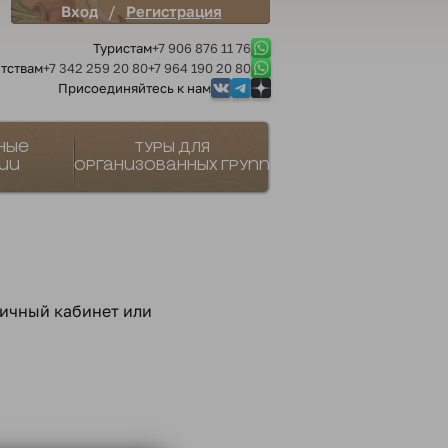
/
Вход
Регистрация
Туристам
+7 906 876 11 76
тствам
+7 342 259 20 80
+7 964 190 20 80
Присоединяйтесь к нам
ные
Туры для
ии
организованных групп
личный кабинет или