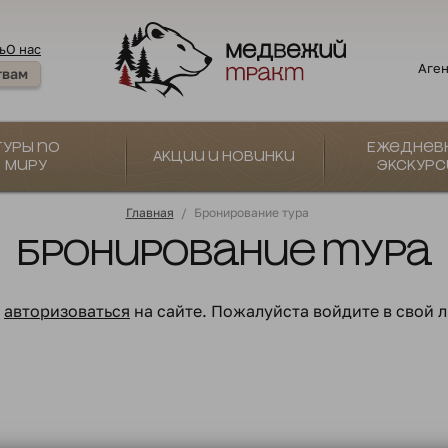
ь
О нас
Аген
твам
Туры по
Ежеднев
Акции и новинки
миру
экскурс
Главная
/
Бронирование тура
Бронирование тура
о
авторизоваться
на сайте. Пожалуйста войдите в свой 