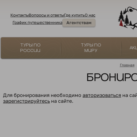
Контакты
Вопросы и ответы
Где купить
О нас
График путешественника
Агентствам
Туры по
Туры по
Ак
России
миру
Главная
Бронир
Для бронирования необходимо
авторизоваться
на са
зарегистрируйтесь
на сайте.