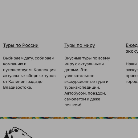
Туры по России
Туры по миру
Ежед
экск
Выбираем дату, собираем
Вкусные туры по всему
компанию и
миру с актуальными
Наши 
путешествуем! Коллекция
датами. Это
экску
актуальных сборных туров
увлекательные
прово
от Калининграда до
экскурсионные туры и
город
Владивостока.
туры-экспедиции.
Автобусом, поездом,
самолетом и даже
пешком!