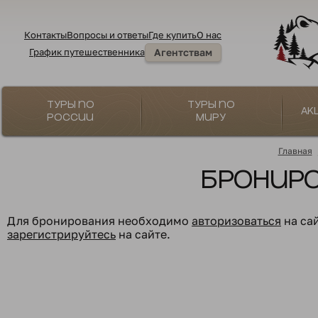
Контакты
Вопросы и ответы
Где купить
О нас
График путешественника
Агентствам
Туры по
Туры по
Ак
России
миру
Главная
Бронир
Для бронирования необходимо
авторизоваться
на са
зарегистрируйтесь
на сайте.