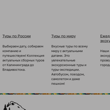
Туры по России
Туры по миру
Ежед
экск
Выбираем дату, собираем
Вкусные туры по всему
компанию и
миру с актуальными
Наши 
путешествуем! Коллекция
датами. Это
экску
актуальных сборных туров
увлекательные
прово
от Калининграда до
экскурсионные туры и
город
Владивостока.
туры-экспедиции.
Автобусом, поездом,
самолетом и даже
пешком!