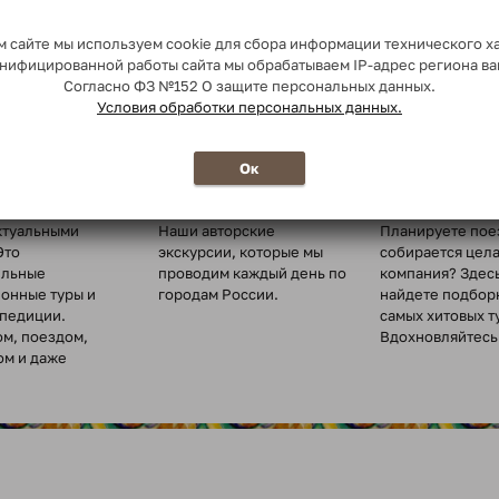
 сайте мы используем cookie для сбора информации технического х
сонифицированной работы сайта мы обрабатываем IP-адрес региона в
Согласно ФЗ №152 О защите персональных данных.
Условия обработки персональных данных.
о миру
Ежедневные
Туры для
Ок
экскурсии
организованн
туры по всему
ктуальными
Наши авторские
Планируете пое
Это
экскурсии, которые мы
собирается цел
ельные
проводим каждый день по
компания? Здес
ионные туры и
городам России.
найдете подбор
спедиции.
самых хитовых т
ом, поездом,
Вдохновляйтесь 
ом и даже