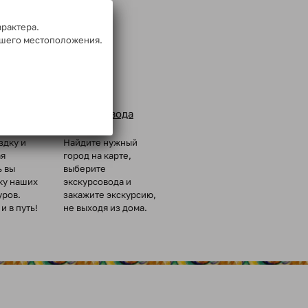
арактера.
ашего местоположения.
Заказ
ых групп
экскурсовода
здку и
Найдите нужный
ая
город на карте,
ь вы
выберите
ку наших
экскурсовода и
уров.
закажите экскурсию,
и в путь!
не выходя из дома.