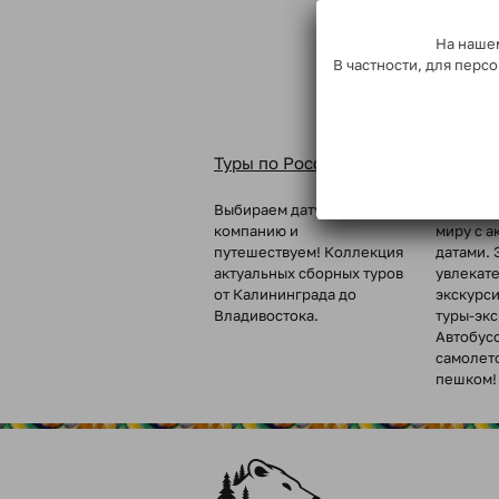
На нашем
В частности, для пер
Туры по России
Туры п
Выбираем дату, собираем
Вкусные 
компанию и
миру с а
путешествуем! Коллекция
датами. 
актуальных сборных туров
увлекат
от Калининграда до
экскурс
Владивостока.
туры-эк
Автобус
самолет
пешком!