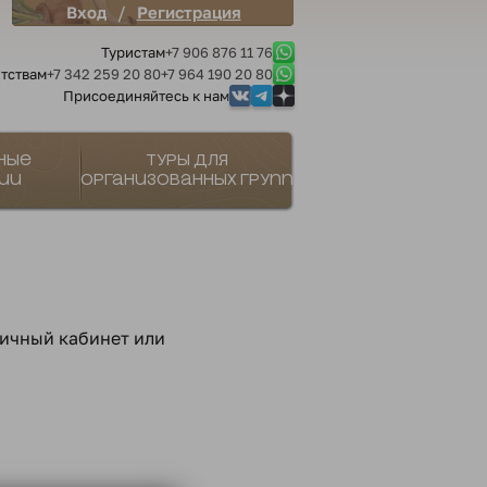
/
Вход
Регистрация
Туристам
+7 906 876 11 76
тствам
+7 342 259 20 80
+7 964 190 20 80
Присоединяйтесь к нам
ные
Туры для
ии
организованных групп
личный кабинет или