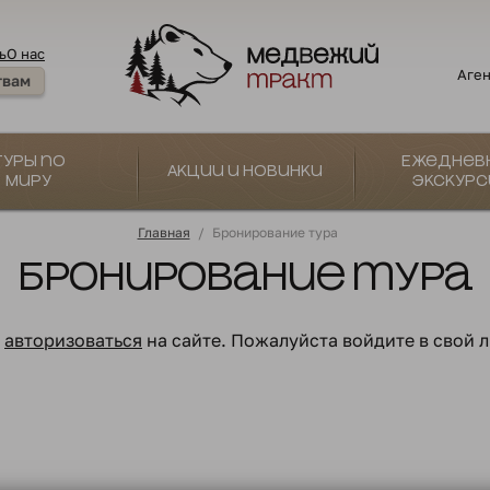
ь
О нас
Аген
твам
Туры по
Ежеднев
Акции и новинки
миру
экскурс
Главная
/
Бронирование тура
Бронирование тура
о
авторизоваться
на сайте. Пожалуйста войдите в свой 