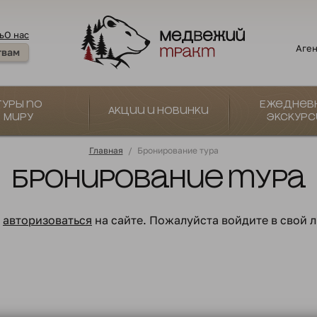
ь
О нас
Аген
твам
Туры по
Ежеднев
Акции и новинки
миру
экскурс
Главная
/
Бронирование тура
Бронирование тура
о
авторизоваться
на сайте. Пожалуйста войдите в свой 