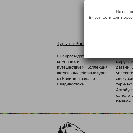
На нашем
В частности, для пер
Туры по России
Туры п
Выбираем дату, собираем
Вкусные 
компанию и
миру с а
путешествуем! Коллекция
датами. 
актуальных сборных туров
увлекат
от Калининграда до
экскурс
Владивостока.
туры-эк
Автобус
самолет
пешком!