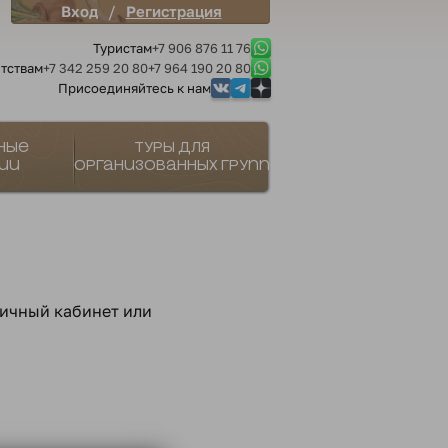
/
Вход
Регистрация
Туристам
+7 906 876 11 76
тствам
+7 342 259 20 80
+7 964 190 20 80
Присоединяйтесь к нам
ные
Туры для
ии
организованных групп
личный кабинет или