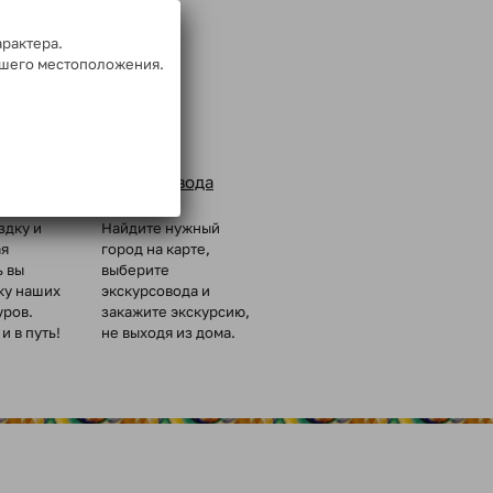
арактера.
ашего местоположения.
Заказ
ых групп
экскурсовода
здку и
Найдите нужный
ая
город на карте,
ь вы
выберите
ку наших
экскурсовода и
уров.
закажите экскурсию,
и в путь!
не выходя из дома.