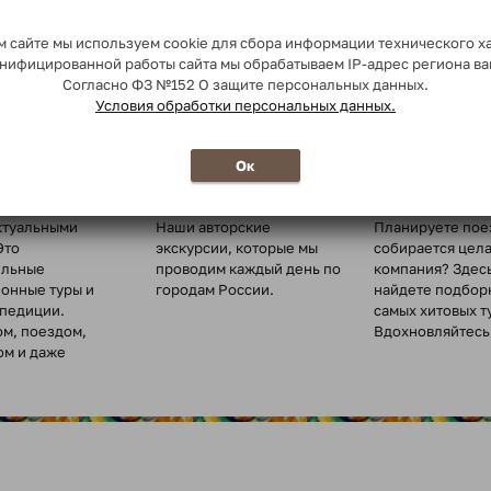
 сайте мы используем cookie для сбора информации технического х
сонифицированной работы сайта мы обрабатываем IP-адрес региона в
Согласно ФЗ №152 О защите персональных данных.
Условия обработки персональных данных.
о миру
Ежедневные
Туры для
Ок
экскурсии
организованн
туры по всему
ктуальными
Наши авторские
Планируете пое
Это
экскурсии, которые мы
собирается цел
ельные
проводим каждый день по
компания? Здес
ионные туры и
городам России.
найдете подбор
спедиции.
самых хитовых т
ом, поездом,
Вдохновляйтесь 
ом и даже