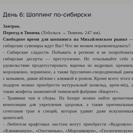
День 6: Шоппинг по-сибирски
Завтрак.
Переезд в Тюмень
(Тобольск → Тюмень: 247 км).
Свободное время для шоппинга на Михайловском рынке
сибирские сувениры ждут Вас! Что же можем порекомендовать?
- Сибирские сладости. Побывать в регионе и не попробоват
сибирские десерты — преступление. Не отказывайте себе 
удовольствии продегустировать варенье из кедровых орешков
морошковое, черничное, а также бруснично-смородиновый дже
с коньяком, дикие яблоки с клюквой и ромом. Кроме всего этого 
подарок можно приобрести натуральный шоколад, крем-мёд, 
также конфеты знаменитой тюменской фабрики «Квартет».
- Травяные чаи и сборы. На базаре можно найти ароматны
композиции для укрепления здоровья, а также оригинальны
сочетания трав и специй, которые удивят даже искушенны
ценителей.
- Любители крафтовых настоек могут приобрести «Кедровую»
«Клюквенную», «Охотничью», «Морошковую», «Геологическую