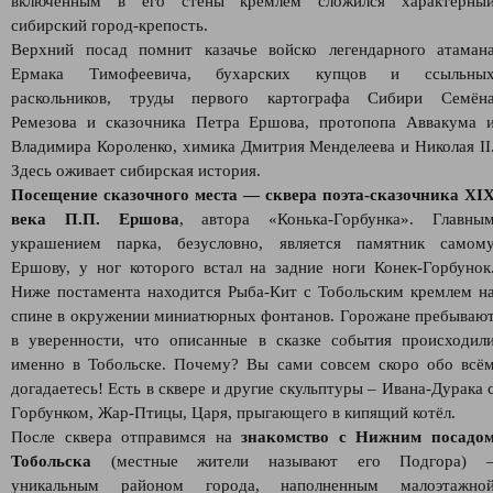
включённым в его стены кремлем сложился характерны
сибирский город-крепость.
Верхний посад помнит казачье войско легендарного атаман
Ермака Тимофеевича, бухарских купцов и ссыльны
раскольников, труды первого картографа Сибири Семён
Ремезова и сказочника Петра Ершова, протопопа Аввакума 
Владимира Короленко, химика Дмитрия Менделеева и Николая II
Здесь оживает сибирская история.
Посещение сказочного места — сквера поэта-сказочника XI
века П.П. Ершова
, автора «Конька-Горбунка». Главны
украшением парка, безусловно, является памятник самом
Ершову, у ног которого встал на задние ноги Конек-Горбунок
Ниже постамента находится Рыба-Кит с Тобольским кремлем н
спине в окружении миниатюрных фонтанов. Горожане пребываю
в уверенности, что описанные в сказке события происходил
именно в Тобольске. Почему? Вы сами совсем скоро обо всё
догадаетесь! Есть в сквере и другие скульптуры – Ивана-Дурака 
Горбунком, Жар-Птицы, Царя, прыгающего в кипящий котёл.
После сквера отправимся на
знакомство с Нижним посадо
Тобольска
(местные жители называют его Подгора) 
уникальным районом города, наполненным малоэтажно