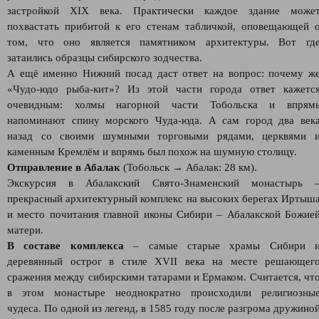
застройкой XIX века. Практически каждое здание може
похвастать прибитой к его стенам табличкой, оповещающей 
том, что оно является памятником архитектуры. Вот гд
затаились образцы сибирского зодчества.
А ещё именно Нижний посад даст ответ на вопрос: почему ж
«Чудо-юдо рыба-кит»? Из этой части города ответ кажетс
очевидным: холмы нагорной части Тобольска и впрям
напоминают спину морского Чуда-юда. А сам город два век
назад со своими шумными торговыми рядами, церквями 
каменным Кремлём и впрямь был похож на шумную столицу.
Отправление в Абалак
(Тобольск → Абалак: 28 км).
Экскурсия в Абалакский Свято-Знаменский монастырь 
прекрасный архитектурный комплекс на высоких берегах Иртыш
и место почитания главной иконы Сибири – Абалакской Божие
матери.
В составе комплекса
– самые старые храмы Сибири 
деревянный острог в стиле XVII века на месте решающег
сражения между сибирскими татарами и Ермаком. Считается, чт
в этом монастыре неоднократно происходили религиозны
чудеса. По одной из легенд, в 1585 году после разгрома дружино