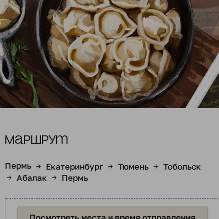
Маршрут
Пермь
Екатеринбург
Тюмень
Тобольск
→
→
→
Абалак
Пермь
→
→
Посмотреть места и время отправления