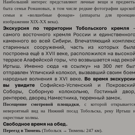
Наибольший интерес представляют личные вещи и предмет
быта семьи Романовых, в том числе редкие фотографии царско
семьи и «волшебные фонари» (аппараты для проекци
изображении XIX-XX века).
Экскурсия по территории Тобольского кремля
самого восточного кремля России и единственног
каменного во всей Сибири. Впечатляющий комплек
старинных сооружений, часть из которых был
построена ещё в XVII веке, расположился на высоко
террасе Алафейской горы, что возвышается над реко
Иртыш. Именно сюда «в ссылку» на 300 лет бы
отправлен Угличский колокол, вызвавший своим бое
народные волнения в XVI веке.
Во время экскурси
вы увидите
Софийско-Успенский и Покровски
Соборы, Соборную колокольню, Гостиный двор
рентерею, дворец Наместника, тюремный замок.
Посещение смотровой площадки
, с которой открываетс
невероятный вид на Нижний посад Тобольска, реку Иртыш 
окрестные холмы.
Свободное время на обед.
Переезд в Тюмень
(Тобольск → Тюмень: 247 км).