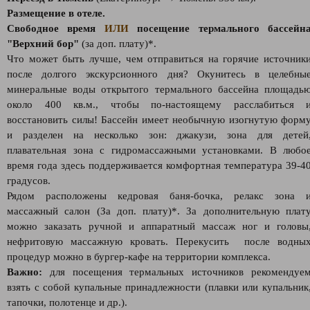
Размещение в отеле.
Свободное время
ИЛИ
посещение термального бассейн
"Верхний бор"
(за доп. плату)*.
Что может быть лучше, чем отправиться на горячие источник
после долгого экскурсионного дня? Окунитесь в целебны
минеральные воды открытого термального бассейна площадь
около 400 кв.м., чтобы по-настоящему расслабиться 
восстановить силы! Бассейн имеет необычную изогнутую форм
и разделен на несколько зон: джакузи, зона для детей
плавательная зона с гидромассажными установками. В любо
время года здесь поддерживается комфортная температура 39-4
градусов.
Рядом расположены кедровая баня-бочка, релакс зона 
массажный салон (За доп. плату)*. За дополнительную плат
можно заказать ручной и аппаратный массаж ног и головы
нефритовую массажную кровать. Перекусить после водны
процедур можно в бургер-кафе на территории комплекса.
Важно:
для посещения термальных источников рекомендуе
взять с собой купальные принадлежности (плавки или купальник
тапочки, полотенце и др.).