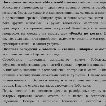
Посещение мастерской «МинсалиМ»
знаменитейшего мастер
Минсалима Тимергазеева – хранителя древнего ремесла резьб
по кости. Здесь вы узнаете о взаимоотношениях человека и кост
с древнейших времён. Увидите зубы и бивни мамонта, кости 
рога других животных. В руках тобольских мастеров он
превращаются в произведения искусства! Понаблюдать за эти
процессом вы сможете
на мастер-шоу «Резьба по кости».
случае, если захочется приобрести изделие от опытного мастера
сувенирная лавка – к вашим услугам!
Обзорная экскурсия «Тобольск – столица Сибири»:
осмот
исторических мест Верхнего посада.
Своеобразие природных ландшафтов вокруг Тобольск
обусловило образование двух частей города –
верхней и нижней
В них очень живописно расположились постройки и места, нын
ставшие классическими объектами показа туристам.
Сейчас м
познакомимся с Верхним посадом
– историческим сердце
города. Именно отсюда началось зарождение Тобольска.
Первый острог был поставлен здесь из разобранных судов, н
которых прибыли казаки, отчего он и назван в летопися
Ладейным. Вскоре в нагорном Тобольске с острогом 