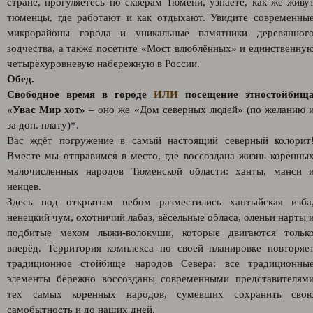
стране, прогуляетесь по скверам Тюмени, узнаете, как же живу
тюменцы, где работают и как отдыхают. Увидите современны
микрорайоны города и уникальные памятники деревянног
зодчества, а также посетите «Мост влюблённых» и единственну
четырёхуровневую набережную в России.
Обед.
Свободное время в городе
ИЛИ
посещение этностойбищ
«Увас Мир хот»
– оно же «Дом северных людей» (по желанию 
за доп. плату)*.
Вас ждёт погружение в самый настоящий северный колорит
Вместе мы отправимся в место, где воссоздана жизнь коренны
малочисленных народов Тюменской области: ханты, манси 
ненцев.
Здесь под открытым небом разместились хантыйская изба
ненецкий чум, охотничий лабаз, вёсельные обласа, оленьи нарты 
подбитые мехом лыжи-волокуши, которые двигаются тольк
вперёд. Территория комплекса по своей планировке повторяе
традиционное стойбище народов Севера: все традиционны
элементы бережно воссозданы современными представителям
тех самых коренных народов, сумевших сохранить сво
самобытность и до наших дней.