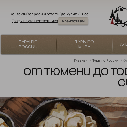
Контакты
Вопросы и ответы
Где купить
О нас
График путешественника
Агентствам
Туры по
Туры по
Ак
России
миру
Главная
/
Туры по России
/
От
От Тюмени до То
С