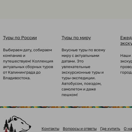
Туры по России
Туры по миру
Ежед
экск
Выбираем дату, собираем
Вкусные туры по всему
компанию и
миру с актуальными
Наши 
путешествуем! Коллекция
датами. Это
экску
актуальных сборных туров
увлекательные
прово
от Калининграда до
экскурсионные туры и
город
Владивостока.
туры-экспедиции.
Автобусом, поездом,
самолетом и даже
пешком!
Контакты
Вопросы и ответы
Где купить
О на