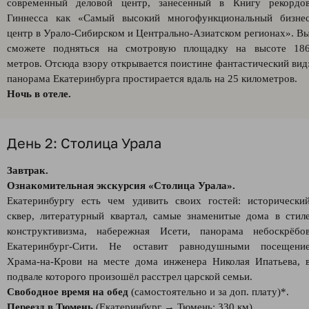
современный деловой центр, занесенный в Книгу рекордо
Гиннесса как «Самый высокий многофункциональный бизне
центр в Урало-Сибирском и Центрально-Азиатском регионах». В
сможете подняться на смотровую площадку на высоте 18
метров. Отсюда взору открывается поистине фантастический вид
панорама Екатеринбурга простирается вдаль на 25 километров.
Ночь в отеле.
День 2: Столица Урала
Завтрак.
Ознакомительная экскурсия «Столица Урала».
Екатеринбургу есть чем удивить своих гостей: исторически
сквер, литературный квартал, самые знаменитые дома в стил
конструктивизма, набережная Исети, панорама небоскрёбо
Екатеринбург-Сити. Не оставит равнодушными посещени
Храма-на-Крови на месте дома инженера Николая Ипатьева, 
подвале которого произошёл расстрел царской семьи.
Свободное время на обед
(самостоятельно и за доп. плату)*.
Переезд в Тюмень
(Екатеринбург → Тюмень: 330 км).