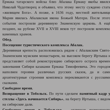
Ермака татарского войска близ Абалака Ермаку якобы явилс
Николай Чудотворец и объявил, что этому месту суждено стат
«жилищем Бога». А позже, в 1636 году, местной жительниц
Марии явилась Абалакская икона Божьей Матери. После этог
события построили деревянную Знаменскую церковь. А ещ
позднее, на рубеже XVII и XVIII веков тут построили комплек
каменных храмов.
Обед.
Посещение туристического комплекса Абалак.
Деревянная крепость расположилась рядом с Абалакским Свято
Знаменским мужским монастырем, на высоком берегу Иртыша 
представляет собой реконструкцию сибирского острога време
завоевания Сибири казаками Ермака Тимофеевича. Это городо
наполнен героями различных русских сказок, да и сам
архитектурные строения комплекса перекликаются с русским
сказками.
Свободное время.
Возвращение в Тобольск.
По пути сделаем
памятный кадр 
стеллы «Здесь начинается Сибирь»
, на берегу Иртыша, с видо
на сибирские дали.
Свободное время в Тобольске
– отличная возможност