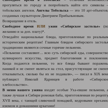
прогуляться по городу и попробовать найти его символы 
тобольских ангелов.
Ангелы Тобольска
— это 10 арт-объектов
созданных скульптором Дмитрием Прибыльновым.
Возвращение в отель.
Свободное время
ИЛИ
ужин «Сибирское застолье»
(п
желанию и за доп. плату)*.
Отведайте национальные блюда, приготовленные по реальны
историческим рецептам! Главным блюдом сибирского застоль
традиционно являются сочные горячие пельмени.
«Пельмени составляют… всю суть сибирской еды, совершенств
кулинарного искусства, предмет благоговения и поклонения
Когда подаются пельмени, то все блюда бывают поражен
паникой и не смеют являться на стол, присутствующие не смею
отказываться, сколько бы их не подавали», — писал в XIX век
публицист Николай Ядринцев в работе «Сибирско
хлебосольство».
В меню нашего ужина
входят особые Уха-евшие пельмени, 
также лучшая в Сибири ромовая баба, приготовленная по рецепт
XVII века, с тающей сливочной помадкой, кедровыми орехами
изюмом и домашними цукатами!