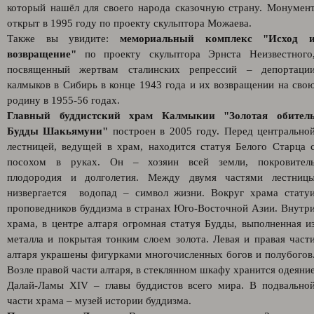
который нашёл для своего народа сказочную страну. Монумен
открыт в 1995 году по проекту скульптора Можаева.
Также вы увидите:
мемориальный комплекс "Исход 
возвращение"
по проекту скульптора Эрнста Неизвестного
посвященный жертвам сталинских репрессий – депортаци
калмыков в Сибирь в конце 1943 года и их возвращении на сво
родину в 1955-56 годах.
Главный буддистский храм Калмыкии "Золотая обител
Будды Шакьямуни"
построен в 2005 году. Перед центрально
лестницей, ведущей в храм, находится статуя Белого Старца 
посохом в руках. Он – хозяин всей земли, покровител
плодородия и долголетия. Между двумя частями лестниц
низвергается водопад – символ жизни. Вокруг храма стату
проповедников буддизма в странах Юго-Восточной Азии. Внутр
храма, в центре алтаря огромная статуя Будды, выполненная и
металла и покрытая тонким слоем золота. Левая и правая част
алтаря украшены фигурками многочисленных богов и полубогов
Возле правой части алтаря, в стеклянном шкафу хранится одеяни
Далай-Ламы XIV – главы буддистов всего мира. В подвально
части храма – музей истории буддизма.