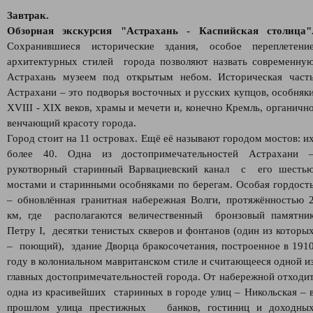
Завтрак.
Обзорная экскурсия "Астрахань - Каспийская столица"
Сохранившиеся исторические здания, особое переплетени
архитектурных стилей города позволяют назвать современну
Астрахань музеем под открытым небом. Историческая част
Астрахани – это подворья восточных и русских купцов, особняк
XVIII - XIX веков, храмы и мечети и, конечно Кремль, органичн
венчающий красоту города.
Город стоит на 11 островах. Ещё её называют городом мостов: и
более 40. Одна из достопримечательностей Астрахани 
рукотворный старинный Варвациевский канал с его шесть
мостами и старинными особняками по берегам. Особая гордост
– обновлённая гранитная набережная Волги, протяжённостью 
км, где располагаются величественный бронзовый памятни
Петру I, десятки тенистых скверов и фонтанов (один из которы
– поющий), здание Дворца бракосочетания, построенное в 191
году в колониальном мавританском стиле и считающееся одной и
главных достопримечательностей города. От набережной отходи
одна из красивейших старинных в городе улиц – Никольская – 
прошлом улица престижных банков, гостиниц и доходны