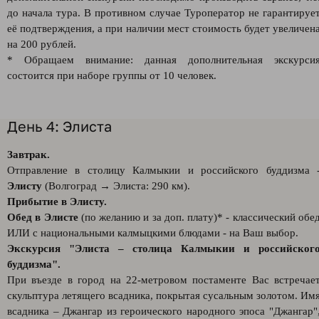
до начала тура. В противном случае Туроператор не гарантируе
её подтверждения, а при наличии мест стоимость будет увеличен
на 200 рублей.
* Обращаем внимание: данная дополнительная экскурси
состоится при наборе группы от 10 человек.
День 4: Элиста
Завтрак.
Отправление в столицу Калмыкии и российского буддизма 
Элисту
(Волгоград → Элиста: 290 км).
Прибытие в Элисту.
Обед в Элисте
(по желанию и за доп. плату)* - классический обе
ИЛИ с национальными калмыцкими блюдами - на Ваш выбор.
Экскурсия "Элиста – столица Калмыкии и российског
буддизма".
При въезде в город на 22-метровом постаменте Вас встречае
скульптура летящего всадника, покрытая сусальным золотом. Им
всадника – Джангар из героического народного эпоса "Джангар"