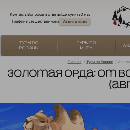
Контакты
Вопросы и ответы
Где купить
О нас
График путешественника
Агентствам
Туры по
Туры по
Ак
России
миру
Главная
/
Туры по России
/
Золота
Золотая Орда: от В
(ав