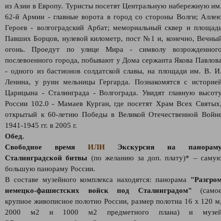
из Азии в Европу. Туристы посетят Центральную набережную им
62-й Армии - главные ворота в город со стороны Волги; Алле
Героев - волгоградский Арбат; мемориальный сквер и площад
Павших Борцов, нулевой километр, пост №1 и, конечно, Вечны
огонь. Проедут по улице Мира - символу возрожденног
послевоенного города, побывают у Дома сержанта Якова Павлов
- одного из бастионов солдатской славы, на площади им. В. И
Ленина, у руин мельницы Гергарда. Познакомятся с историе
Царицына - Сталинграда - Волгограда. Увидят главную высот
России 102.0 - Мамаев Курган, где посетят Храм Всех Святых
открытый к 60-летию Победы в Великой Отечественной Войн
1941-1945 гг. в 2005 г.
Обед.
Свободное время
ИЛИ
Экскурсия на панорам
Сталинградской битвы
(по желанию за доп. плату)* – саму
большую панораму России.
В составе музейного комплекса находятся: панорама
"Разгро
немецко-фашистских войск под Сталинградом"
(само
крупное живописное полотно России, размер полотна 16 х 120 м
2000 м2 и 1000 м2 предметного плана) и музе