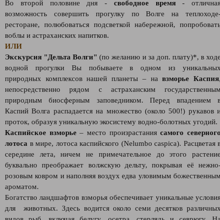
Во второй половине дня -
свободное время
- отлична
возможность совершить прогулку по Волге на теплоходе
ресторане, полюбоваться подсветкой набережной, попробоват
воблы и астраханских напитков.
ИЛИ
Экскурсия "Дельта Волги"
(по желанию и за доп. плату)*, в ход
водной прогулки Вы побываете в одном из уникальны
природных комплексов нашей планеты – на
взморье Каспия
непосредственно рядом с астраханским государственны
природным биосферным заповедником. Перед впадением 
Каспий Волга распадается на множество (около 500!) рукавов 
проток, образуя уникальную экосистему водно-болотных угодий.
Каспийское взморье
– место произрастания
самого северног
лотоса
в мире, лотоса каспийского (Nelumbo caspica). Расцветая 
середине лета, ничем не примечательное до этого растени
буквально преображает волжскую дельту, покрывая её нежно
розовым ковром и наполняя воздух едва уловимым божественны
ароматом.
Богатство ландшафтов взморья обеспечивает уникальные услови
для животных. Здесь водится около семи десятков различны
видов рыб, включая белугу, осетра, стерлядь и севрюгу. Н