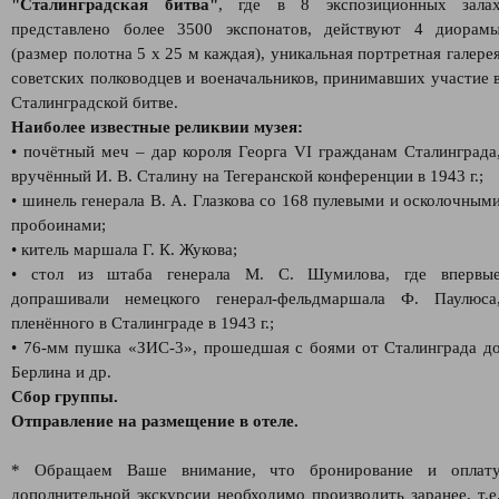
"Сталинградская битва"
, где в 8 экспозиционных зала
представлено более 3500 экспонатов, действуют 4 диорам
(размер полотна 5 х 25 м каждая), уникальная портретная галере
советских полководцев и военачальников, принимавших участие 
Сталинградской битве.
Наиболее известные реликвии музея:
• почётный меч – дар короля Георга VI гражданам Сталинграда
вручённый И. В. Сталину на Тегеранской конференции в 1943 г.;
• шинель генерала В. А. Глазкова со 168 пулевыми и осколочным
пробоинами;
• китель маршала Г. К. Жукова;
• стол из штаба генерала М. С. Шумилова, где впервы
допрашивали немецкого генерал-фельдмаршала Ф. Паулюса
пленённого в Сталинграде в 1943 г.;
• 76-мм пушка «ЗИС-3», прошедшая с боями от Сталинграда д
Берлина и др.
Сбор группы.
Отправление на размещение в отеле.
* Обращаем Ваше внимание, что бронирование и оплат
дополнительной экскурсии необходимо производить заранее, т.е