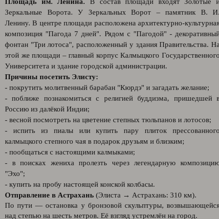
Площадь им. Ленина.
В состав площади входят Золотые 
Зеркальные Ворота. У Зеркальных Ворот – памятник В. И
Ленину. В центре площади расположена архитектурно-культурна
композиция "Пагода 7 дней". Рядом с "Пагодой" - декоративны
фонтан "Три лотоса", расположенный у здания Правительства. Н
этой же площади – главный корпус Калмыцкого Государственног
Университета и здание городской администрации.
Причины посетить Элисту:
- покрутить молитвенный барабан "Кюрдэ" и загадать желание;
- поближе познакомиться с религией буддизма, пришедшей 
Россию из далёкой Индии;
- весной посмотреть на цветение степных тюльпанов и лотосов;
- испить из пиалы или купить пару плиток прессованног
калмыцкого степного чая в подарок друзьям и близким;
- пообщаться с настоящими калмыками;
- в поисках жениха пролезть через легендарную композици
"Эхо";
- купить на пробу настоящей конской колбасы.
Отправление в Астрахань
(Элиста → Астрахань: 310 км).
По пути — остановка у бронзовой скульптуры, возвышающейс
над степью на шесть метров. Её взгляд устремлён на город.