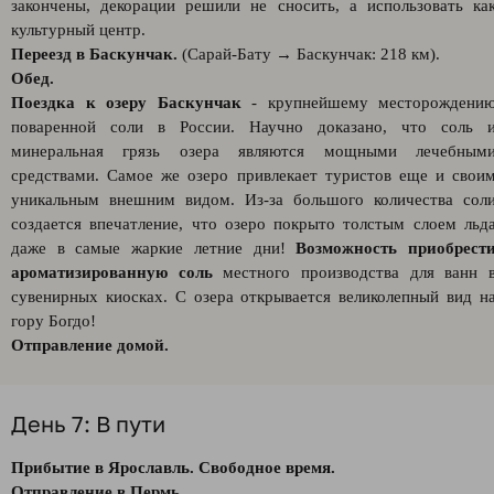
закончены, декорации решили не сносить, а использовать ка
культурный центр.
Переезд в Баскунчак.
(Сарай-Бату → Баскунчак: 218 км).
Обед.
Поездка к озеру Баскунчак
- крупнейшему месторождени
поваренной соли в России. Научно доказано, что соль 
минеральная грязь озера являются мощными лечебным
средствами. Самое же озеро привлекает туристов еще и свои
уникальным внешним видом. Из-за большого количества сол
создается впечатление, что озеро покрыто толстым слоем льд
даже в самые жаркие летние дни!
Возможность приобрест
ароматизированную соль
местного производства для ванн 
сувенирных киосках. С озера открывается великолепный вид н
гору Богдо!
Отправление домой.
День 7: В пути
Прибытие в Ярославль. Свободное время.
Отправление в Пермь.