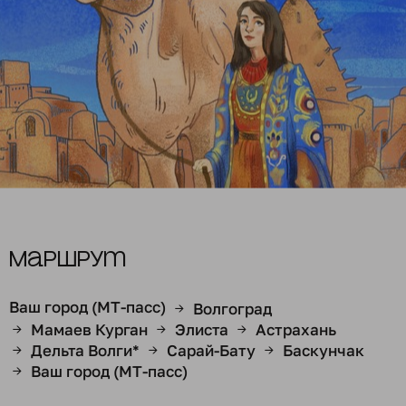
Маршрут
Ваш город (МТ-пасс)
Волгоград
→
Мамаев Курган
Элиста
Астрахань
→
→
→
Дельта Волги*
Сарай-Бату
Баскунчак
→
→
→
Ваш город (МТ-пасс)
→