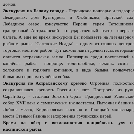
домов.
Экскурсия по Белому городу
- Персидское подворье и подворь
Демидовых, дом Кустодиева и Хлебникова, Братский сад
Лебединое озеро, консульство Персии, терем Тетюшинова
грандиозный Астраханский государственный театр оперы 
балета. А ещё во время экскурсии Вы побываете на легендарно
рыбном рынке "Селенские Исады" – одном из главных центро
торговли местной рыбой. Тут можно найти деликатесы, которым
славится астраханская земля. Популярна среди покупателей 
копчёная рыбка попроще: толстолобики, чехонь, сомы 
холодного и горячего копчения, в виде балыка, пользуетс
большим спросом сушёная вобла.
Экскурсия по Астраханскому кремлю.
Огромная, полность
сохранившаяся крепость России на юге. Построена из руи
Сарай-Бату - столицы Золотой Орды. Грандиозный Успенски
собор XVII века с семиярусным иконостасом, Пыточная башня 
Лобное место, Кирилловская часовня и Троицкий монастырь
места Стеньки Разина и захоронения грузинских царей.
Время на обед с возможностью попробовать уху и
каспийской рыбы.