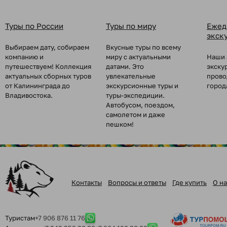
Туры по России
Туры по миру
Ежед
экск
Выбираем дату, собираем
Вкусные туры по всему
компанию и
миру с актуальными
Наши 
путешествуем! Коллекция
датами. Это
экску
актуальных сборных туров
увлекательные
прово
от Калининграда до
экскурсионные туры и
город
Владивостока.
туры-экспедиции.
Автобусом, поездом,
самолетом и даже
пешком!
Контакты
Вопросы и ответы
Где купить
О на
Туристам
+7 906 876 11 76