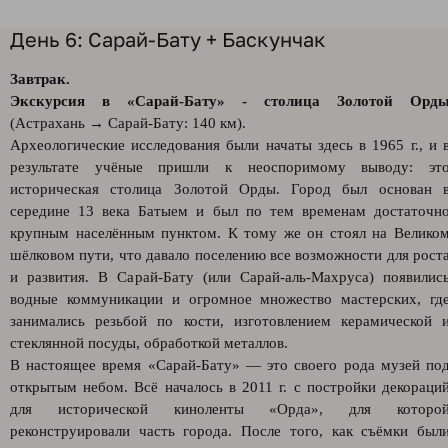
День 6: Сарай-Бату + Баскунчак
Завтрак.
Экскурсия в «Сарай-Бату» - столица Золотой Орд
(Астрахань → Сарай-Бату: 140 км).
Археологические исследования были начаты здесь в 1965 г., и 
результате учёные пришли к неоспоримому выводу: эт
историческая столица Золотой Орды. Город был основан 
середине 13 века Батыем и был по тем временам достаточн
крупным населённым пунктом. К тому же он стоял на Велико
шёлковом пути, что давало поселению все возможности для рост
и развития. В Сарай-Бату (или Сарай-аль-Махруса) появилис
водные коммуникации и огромное множество мастерских, гд
занимались резьбой по кости, изготовлением керамической 
стеклянной посуды, обработкой металлов.
В настоящее время «Сарай-Бату» — это своего рода музей по
открытым небом. Всё началось в 2011 г. с постройки декораци
для исторической киноленты «Орда», для которо
реконструировали часть города. После того, как съёмки был