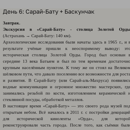
День 6: Сарай-Бату + Баскунчак
Завтрак.
Экскурсия в «Сарай-Бату» - столица Золотой Орд
(Астрахань → Сарай-Бату: 140 км).
Археологические исследования были начаты здесь в 1965 г., и 
результате учёные пришли к неоспоримому выводу: эт
историческая столица Золотой Орды. Город был основан 
середине 13 века Батыем и был по тем временам достаточн
крупным населённым пунктом. К тому же он стоял на Велико
шёлковом пути, что давало поселению все возможности для рост
и развития. В Сарай-Бату (или Сарай-аль-Махруса) появилис
водные коммуникации и огромное множество мастерских, гд
занимались резьбой по кости, изготовлением керамической 
стеклянной посуды, обработкой металлов.
В настоящее время «Сарай-Бату» — это своего рода музей по
открытым небом. Всё началось в 2011 г. с постройки декораци
для исторической киноленты «Орда», для которо
реконструировали часть города. После того, как съёмки был