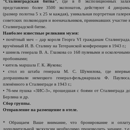
"Сталинградская битва"
, где в 8 экспозиционных зала
представлено более 3500 экспонатов, действуют 4 диорам
(размер полотна 5 х 25 м каждая), уникальная портретная галере
советских полководцев и военачальников, принимавших участие 
Сталинградской битве.
Наиболее известные реликвии музея:
• почётный меч – дар короля Георга VI гражданам Сталинграда
вручённый И. В. Сталину на Тегеранской конференции в 1943 г.;
• шинель генерала В. А. Глазкова со 168 пулевыми и осколочным
пробоинами;
• китель маршала Г. К. Жукова;
• стол из штаба генерала М. С. Шумилова, где впервы
допрашивали немецкого генерал-фельдмаршала Ф. Паулюса
пленённого в Сталинграде в 1943 г.;
• 76-мм пушка «ЗИС-3», прошедшая с боями от Сталинграда д
Берлина и др.
Сбор группы.
Отправление на размещение в отеле.
* Обращаем Ваше внимание, что бронирование и оплат
дополнительной экскурсии необходимо производить заранее, т.е