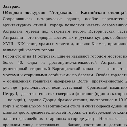
Завтрак.
Обзорная экскурсия "Астрахань - Каспийская столица"
Сохранившиеся исторические здания, особое переплетени
архитектурных стилей города позволяют назвать современну
Астрахань музеем под открытым небом. Историческая част
Астрахани – это подворья восточных и русских купцов, особняк
XVIII - XIX веков, храмы и мечети и, конечно Кремль, органичн
венчающий красоту города.
Город стоит на 11 островах. Ещё её называют городом мостов: и
более 40. Одна из достопримечательностей Астрахани 
рукотворный старинный Варвациевский канал с его шесть
мостами и старинными особняками по берегам. Особая гордост
– обновлённая гранитная набережная Волги, протяжённостью 
км, где располагаются величественный бронзовый памятни
Петру I, десятки тенистых скверов и фонтанов (один из которы
– поющий), здание Дворца бракосочетания, построенное в 191
году в колониальном мавританском стиле и считающееся одной и
главных достопримечательностей города. От набережной отходи
одна из красивейших старинных в городе улиц – Никольская – 
прошлом улица престижных банков, гостиниц и доходны