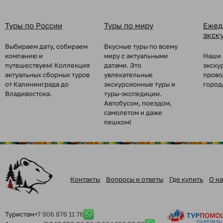
Туры по России
Туры по миру
Ежед
экск
Выбираем дату, собираем
Вкусные туры по всему
компанию и
миру с актуальными
Наши 
путешествуем! Коллекция
датами. Это
экску
актуальных сборных туров
увлекательные
прово
от Калининграда до
экскурсионные туры и
город
Владивостока.
туры-экспедиции.
Автобусом, поездом,
самолетом и даже
пешком!
Контакты
Вопросы и ответы
Где купить
О на
Туристам
+7 906 876 11 76