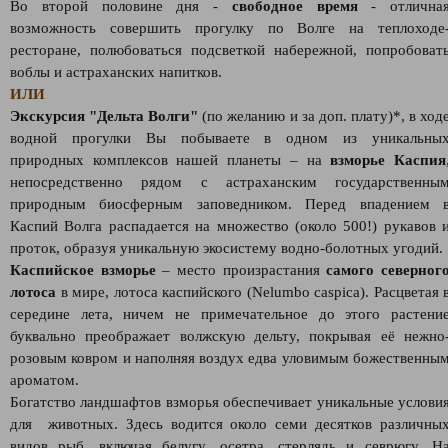
Во второй половине дня -
свободное время
- отлична
возможность совершить прогулку по Волге на теплоходе
ресторане, полюбоваться подсветкой набережной, попробоват
воблы и астраханских напитков.
ИЛИ
Экскурсия "Дельта Волги"
(по желанию и за доп. плату)*, в ход
водной прогулки Вы побываете в одном из уникальны
природных комплексов нашей планеты – на
взморье Каспия
непосредственно рядом с астраханским государственны
природным биосферным заповедником. Перед впадением 
Каспий Волга распадается на множество (около 500!) рукавов 
проток, образуя уникальную экосистему водно-болотных угодий.
Каспийское взморье
– место произрастания
самого северног
лотоса
в мире, лотоса каспийского (Nelumbo caspica). Расцветая 
середине лета, ничем не примечательное до этого растени
буквально преображает волжскую дельту, покрывая её нежно
розовым ковром и наполняя воздух едва уловимым божественны
ароматом.
Богатство ландшафтов взморья обеспечивает уникальные услови
для животных. Здесь водится около семи десятков различны
видов рыб, включая белугу, осетра, стерлядь и севрюгу. Н