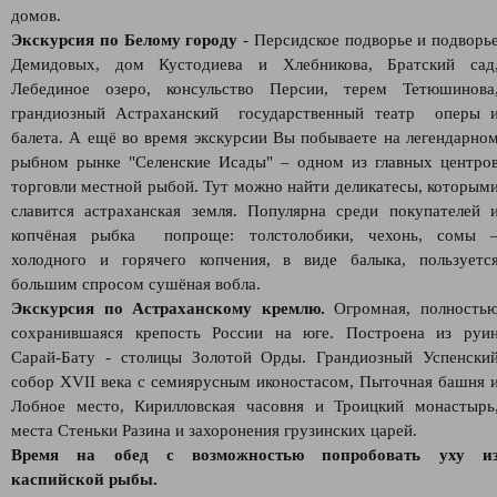
домов.
Экскурсия по Белому городу
- Персидское подворье и подворь
Демидовых, дом Кустодиева и Хлебникова, Братский сад
Лебединое озеро, консульство Персии, терем Тетюшинова
грандиозный Астраханский государственный театр оперы 
балета. А ещё во время экскурсии Вы побываете на легендарно
рыбном рынке "Селенские Исады" – одном из главных центро
торговли местной рыбой. Тут можно найти деликатесы, которым
славится астраханская земля. Популярна среди покупателей 
копчёная рыбка попроще: толстолобики, чехонь, сомы 
холодного и горячего копчения, в виде балыка, пользуетс
большим спросом сушёная вобла.
Экскурсия по Астраханскому кремлю.
Огромная, полность
сохранившаяся крепость России на юге. Построена из руи
Сарай-Бату - столицы Золотой Орды. Грандиозный Успенски
собор XVII века с семиярусным иконостасом, Пыточная башня 
Лобное место, Кирилловская часовня и Троицкий монастырь
места Стеньки Разина и захоронения грузинских царей.
Время на обед с возможностью попробовать уху и
каспийской рыбы.