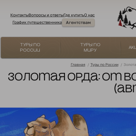
Контакты
Вопросы и ответы
Где купить
О нас
График путешественника
Агентствам
Туры по
Туры по
Ак
России
миру
Главная
/
Туры по России
/
Золота
Золотая Орда: от В
(ав