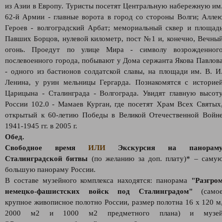
из Азии в Европу. Туристы посетят Центральную набережную им
62-й Армии - главные ворота в город со стороны Волги; Алле
Героев - волгоградский Арбат; мемориальный сквер и площад
Павших Борцов, нулевой километр, пост №1 и, конечно, Вечны
огонь. Проедут по улице Мира - символу возрожденног
послевоенного города, побывают у Дома сержанта Якова Павлов
- одного из бастионов солдатской славы, на площади им. В. И
Ленина, у руин мельницы Гергарда. Познакомятся с историе
Царицына - Сталинграда - Волгограда. Увидят главную высот
России 102.0 - Мамаев Курган, где посетят Храм Всех Святых
открытый к 60-летию Победы в Великой Отечественной Войн
1941-1945 гг. в 2005 г.
Обед.
Свободное время
ИЛИ
Экскурсия на панорам
Сталинградской битвы
(по желанию за доп. плату)* – саму
большую панораму России.
В составе музейного комплекса находятся: панорама
"Разгро
немецко-фашистских войск под Сталинградом"
(само
крупное живописное полотно России, размер полотна 16 х 120 м
2000 м2 и 1000 м2 предметного плана) и музе