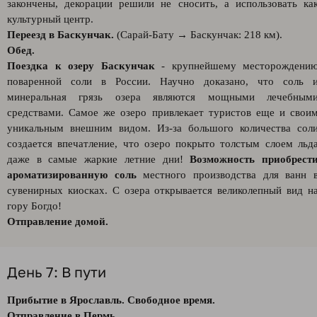
закончены, декорации решили не сносить, а использовать ка
культурный центр.
Переезд в Баскунчак.
(Сарай-Бату → Баскунчак: 218 км).
Обед.
Поездка к озеру Баскунчак
- крупнейшему месторождени
поваренной соли в России. Научно доказано, что соль 
минеральная грязь озера являются мощными лечебным
средствами. Самое же озеро привлекает туристов еще и свои
уникальным внешним видом. Из-за большого количества сол
создается впечатление, что озеро покрыто толстым слоем льд
даже в самые жаркие летние дни!
Возможность приобрест
ароматизированную соль
местного производства для ванн 
сувенирных киосках. С озера открывается великолепный вид н
гору Богдо!
Отправление домой.
День 7: В пути
Прибытие в Ярославль. Свободное время.
Отправление в Пермь.