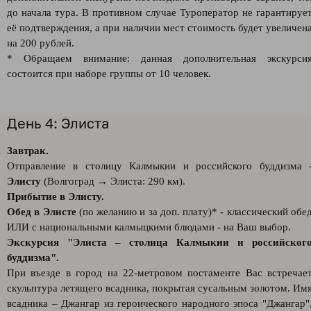
до начала тура. В противном случае Туроператор не гарантируе
её подтверждения, а при наличии мест стоимость будет увеличен
на 200 рублей.
* Обращаем внимание: данная дополнительная экскурси
состоится при наборе группы от 10 человек.
День 4: Элиста
Завтрак.
Отправление в столицу Калмыкии и российского буддизма 
Элисту
(Волгоград → Элиста: 290 км).
Прибытие в Элисту.
Обед в Элисте
(по желанию и за доп. плату)* - классический обе
ИЛИ с национальными калмыцкими блюдами - на Ваш выбор.
Экскурсия "Элиста – столица Калмыкии и российског
буддизма".
При въезде в город на 22-метровом постаменте Вас встречае
скульптура летящего всадника, покрытая сусальным золотом. Им
всадника – Джангар из героического народного эпоса "Джангар"