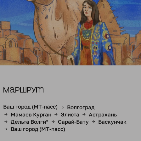
Маршрут
Ваш город (МТ-пасс)
Волгоград
→
Мамаев Курган
Элиста
Астрахань
→
→
→
Дельта Волги*
Сарай-Бату
Баскунчак
→
→
→
Ваш город (МТ-пасс)
→