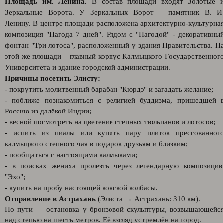
Площадь им. Ленина.
В состав площади входят Золотые 
Зеркальные Ворота. У Зеркальных Ворот – памятник В. И
Ленину. В центре площади расположена архитектурно-культурна
композиция "Пагода 7 дней". Рядом с "Пагодой" - декоративны
фонтан "Три лотоса", расположенный у здания Правительства. Н
этой же площади – главный корпус Калмыцкого Государственног
Университета и здание городской администрации.
Причины посетить Элисту:
- покрутить молитвенный барабан "Кюрдэ" и загадать желание;
- поближе познакомиться с религией буддизма, пришедшей 
Россию из далёкой Индии;
- весной посмотреть на цветение степных тюльпанов и лотосов;
- испить из пиалы или купить пару плиток прессованног
калмыцкого степного чая в подарок друзьям и близким;
- пообщаться с настоящими калмыками;
- в поисках жениха пролезть через легендарную композици
"Эхо";
- купить на пробу настоящей конской колбасы.
Отправление в Астрахань
(Элиста → Астрахань: 310 км).
По пути — остановка у бронзовой скульптуры, возвышающейс
над степью на шесть метров. Её взгляд устремлён на город.