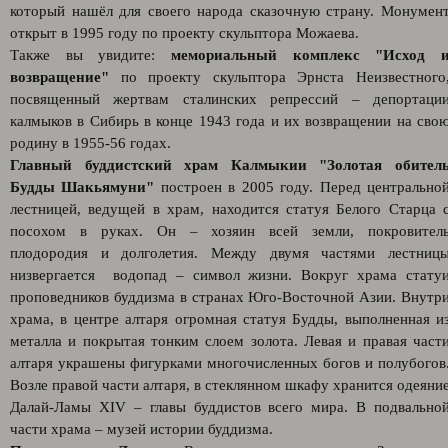
который нашёл для своего народа сказочную страну. Монумен
открыт в 1995 году по проекту скульптора Можаева.
Также вы увидите:
мемориальный комплекс "Исход 
возвращение"
по проекту скульптора Эрнста Неизвестного
посвященный жертвам сталинских репрессий – депортаци
калмыков в Сибирь в конце 1943 года и их возвращении на сво
родину в 1955-56 годах.
Главный буддистский храм Калмыкии "Золотая обител
Будды Шакьямуни"
построен в 2005 году. Перед центрально
лестницей, ведущей в храм, находится статуя Белого Старца 
посохом в руках. Он – хозяин всей земли, покровител
плодородия и долголетия. Между двумя частями лестниц
низвергается водопад – символ жизни. Вокруг храма стату
проповедников буддизма в странах Юго-Восточной Азии. Внутр
храма, в центре алтаря огромная статуя Будды, выполненная и
металла и покрытая тонким слоем золота. Левая и правая част
алтаря украшены фигурками многочисленных богов и полубогов
Возле правой части алтаря, в стеклянном шкафу хранится одеяни
Далай-Ламы XIV – главы буддистов всего мира. В подвально
части храма – музей истории буддизма.