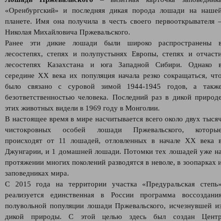
«Оренбургский» и последняя дикая порода лошади на наше
планете. Имя она получила в честь своего первооткрывателя 
Николая Михайловича Пржевальского.
Ранее эти дикие лошади были широко распространены 
лесостепях, степях и полупустынях Европы, степях и отчаст
лесостепях Казахстана и юга Западной Сибири. Однако 
середине XX века их популяция начала резко сокращаться, чт
было связано с суровой зимой 1944-1945 годов, а такж
безответственностью человека. Последний раз в дикой природ
этих животных видели в 1969 году в Монголии.
В настоящее время в мире насчитывается всего около двух тыся
чистокровных особей лошади Пржевальского, которы
происходят от 11 лошадей, отловленных в начале XX века 
Джунгарии, и 1 домашней лошади. Потомки тех лошадей уже н
протяжении многих поколений разводятся в неволе, в зоопарках 
заповедниках мира.
С 2015 года на территории участка «Предуральская степь
реализуется единственная в России программа воссоздани
полувольной популяции лошади Пржевальского, исчезнувшей и
дикой природы. С этой целью здесь был создан Цент