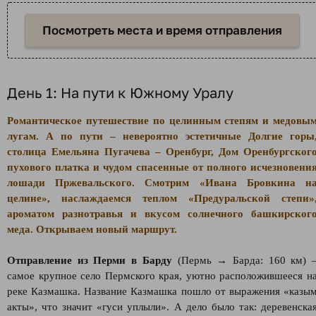
Посмотреть места и время отправления
День 1: На пути к Южному Уралу
Романтическое путешествие по целинным степям и медовы
лугам. А по пути – невероятно эстетичные Долгие горы
столица Емельяна Пугачева – Оренбург, Дом Оренбургског
пухового платка и чудом спасенные от полного исчезновени
лошади Пржевальского. Смотрим «Ивана Бровкина н
целине», наслаждаемся теплом «Предуральской степи»
ароматом разнотравья и вкусом солнечного башкирског
меда. Открываем новый маршрут.
Отправление из Перми в Барду
(Пермь → Барда: 160 км) 
самое крупное село Пермского края, уютно расположившееся н
реке Казмашка. Название Казмашка пошло от выражения «казы
акты», что значит «гуси уплыли». А дело было так: деревенска