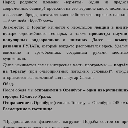
Народ родового племени «юрматы» (один из предко
современных башкир) проводил на его вершине многочисленны
языческие обряды, восхваляя главное божество тюркских народо
— бога неба «Кук-Тарахэ».
Знакомство с Торатау начнётся с небольшой
лекции в визит
центре
одноимённого геопарка, а также
просмотра научно
популярных видеороликов о шиханах.
Далее —
осмот
развалин ГУЛАГа,
который когда-то располагался здесь. Удели
внимание и арт-объектам, созданным руками местны
художников.
Далее начинается самая интересная часть программы —
подъё
на Торатау
(при благоприятных погодных условиях)*, откуд
открывается великолепный вид на Тугар-Салган.
Обед.
После обеда мы
отправимся в Оренбург – один из крупнейши
городов Южного Урала.
Отправление в Оренбург
(геопарк Торатау → Оренбург: 245 км).
Размещение в гостинице.
*Предполагаются физические нагрузки. Подъём состоится пр
благоприятных погодных условиях.