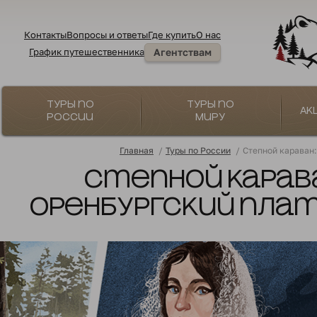
Контакты
Вопросы и ответы
Где купить
О нас
График путешественника
Агентствам
Туры по
Туры по
Ак
России
миру
Главная
/
Туры по России
/
Степной караван:
Степной карава
оренбургский пла