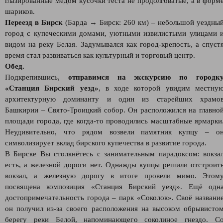
глазированные мёдом кусочки теста не продолговатые, а в форм
шариков.
Переезд в Бирск
(Барда → Бирск: 260 км) – небольшой уездны
город с купеческими домами, уютными извилистыми улицами 
видом на реку Белая. Задумывался как город-крепость, а спуст
время стал развиваться как культурный и торговый центр.
Обед.
Подкрепившись,
отправимся на экскурсию по городк
«Станция Бирский уезд»
, в ходе которой увидим местну
архитектурную доминанту и один из старейших храмо
Башкирии – Свято-Троицкий собор. Он расположился на главно
площади города, где когда-то проводились масштабные ярмарки
Неудивительно, что рядом возвели памятник купцу – о
символизирует вклад бирского купечества в развитие города.
В Бирске Вы столкнётесь с занимательным парадоксом: вокза
есть, а железной дороги нет. Однажды купцы решили отстроит
вокзал, а железную дорогу в итоге провели мимо. Этом
посвящена композиция «Станция Бирский уезд». Ещё одн
достопримечательность города – парк «Соколок». Своё названи
он получил из-за своего расположения на высоком обрывисто
берегу реки Белой, напоминающего соколиное гнездо. С