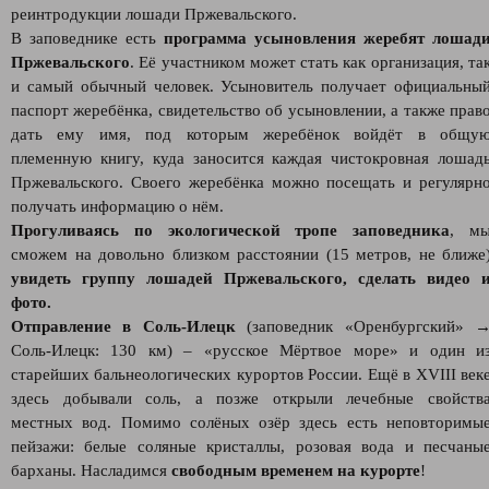
реинтродукции лошади Пржевальского.
В заповеднике есть
программа усыновления жеребят лошад
Пржевальского
. Её участником может стать как организация, та
и самый обычный человек. Усыновитель получает официальны
паспорт жеребёнка, свидетельство об усыновлении, а также прав
дать ему имя, под которым жеребёнок войдёт в общу
племенную книгу, куда заносится каждая чистокровная лошад
Пржевальского. Своего жеребёнка можно посещать и регулярн
получать информацию о нём.
Прогуливаясь по экологической тропе заповедника
, м
сможем на довольно близком расстоянии (15 метров, не ближе
увидеть группу лошадей Пржевальского, сделать видео 
фото.
Отправление в Соль-Илецк
(заповедник «Оренбургский» 
Соль-Илецк: 130 км) – «русское Мёртвое море» и один и
старейших бальнеологических курортов России. Ещё в XVIII век
здесь добывали соль, а позже открыли лечебные свойств
местных вод. Помимо солёных озёр здесь есть неповторимы
пейзажи: белые соляные кристаллы, розовая вода и песчаны
барханы. Насладимся
свободным временем на курорте
!