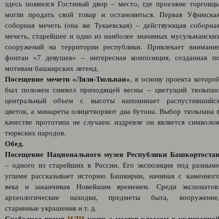
здесь появился Гостиный двор – место, где проезжие торговц
могли продать свой товар и остановиться. Первая Уфимска
соборная мечеть (она же Тукаевская) – действующая соборна
мечеть, старейшее и одно из наиболее значимых мусульмански
сооружений на территории республики. Привлекает внимани
фонтан «7 девушек» – интересная композиция, созданная п
мотивам башкирских легенд.
Посещение мечети «Ляля-Тюльпан»
, в основу проекта которо
был положен символ приходящей весны – цветущий тюльпан
центральный объем с высоты напоминает распустившийс
цветок, а минареты олицетворяют два бутона. Выбор тюльпана 
качестве прототипа не случаен: издревле он является символо
тюркских народов.
Обед.
Посещение Национального музея Республики Башкортоста
– одного из старейших в России. Его экспозиция под разным
углами рассказывает историю Башкирии, начиная с каменног
века и заканчивая Новейшим временем. Среди экспонатов
археологические находки, предметы быта, вооружение
старинные украшения и т. д.