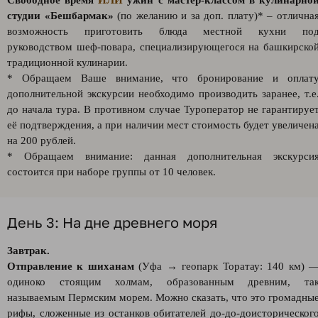
Свободное время
ИЛИ
ужин с мастер-классом в кулинарно
студии «Бешбармак»
(по желанию и за доп. плату)* – отлична
возможность приготовить блюда местной кухни по
руководством шеф-повара, специализирующегося на башкирско
традиционной кулинарии.
* Обращаем Ваше внимание, что бронирование и оплат
дополнительной экскурсии необходимо производить заранее, т.е
до начала тура. В противном случае Туроператор не гарантируе
её подтверждения, а при наличии мест стоимость будет увеличен
на 200 рублей.
* Обращаем внимание: данная дополнительная экскурси
состоится при наборе группы от 10 человек.
День 3: На дне древнего моря
Завтрак.
Отправление к шиханам
(Уфа → геопарк Торатау: 140 км) 
одиноко стоящим холмам, образованным древним, та
называемым Пермским морем. Можно сказать, что это громадны
рифы, сложенные из останков обитателей до-до-доисторическог