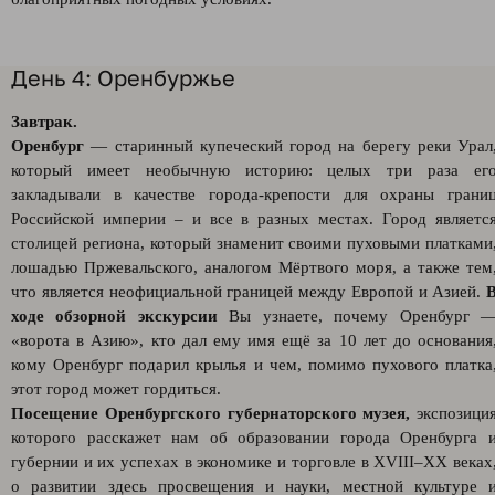
День 4: Оренбуржье
Завтрак.
Оренбург
— старинный купеческий город на берегу реки Урал
который имеет необычную историю: целых три раза ег
закладывали в качестве города-крепости для охраны грани
Российской империи – и все в разных местах. Город являетс
столицей региона, который знаменит своими пуховыми платками
лошадью Пржевальского, аналогом Мёртвого моря, а также тем
что является неофициальной границей между Европой и Азией.
ходе обзорной экскурсии
Вы узнаете, почему Оренбург 
«ворота в Азию», кто дал ему имя ещё за 10 лет до основания
кому Оренбург подарил крылья и чем, помимо пухового платка
этот город может гордиться.
Посещение Оренбургского губернаторского музея,
экспозици
которого расскажет нам об образовании города Оренбурга 
губернии и их успехах в экономике и торговле в XVIII–XX веках
о развитии здесь просвещения и науки, местной культуре 