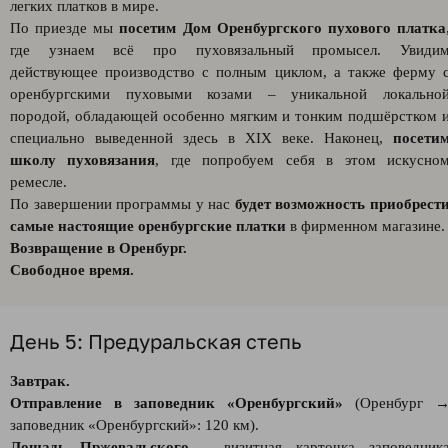
легких платков в мире.
По приезде мы
посетим Дом Оренбургского пухового платка
где узнаем всё про пуховязальный промысел. Увиди
действующее производство с полным циклом, а также ферму 
оренбургскими пуховыми козами – уникальной локально
породой, обладающей особенно мягким и тонким подшёрстком 
специально выведенной здесь в XIX веке. Наконец,
посети
школу пуховязания
, где попробуем себя в этом искусно
ремесле.
По завершении программы у нас
будет возможность приобрест
самые настоящие оренбургские платки
в фирменном магазине.
Возвращение в Оренбург.
Свободное время.
День 5: Предуральская степь
Завтрак.
Отправление в заповедник «Оренбургский»
(Оренбург 
заповедник «Оренбургский»: 120 км).
Лошадь Пржевальского
– визитная карточка заповедник