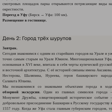
смотровых площадок парка открываются потрясающие виды н
окрестности.
Переезд в Уфу
(Бирск → Уфа: 100 км).
Размещение в гостинице.
День 2: Город трёх шурупов
Завтрак.
Сегодня знакомимся с одним из старейших городов на Урале и у
точно самым старым на Урале Южном. Многонациональная Уфа
основанная в XVI веке, впитала в себя черты купеческой русско
и восточной архитектуры. С её историей связаны имена Аксакова
Нестерова, Шаляпина, Нуреева, героя башкирского народ
Салавата Юлаева.
Мы познакомимся со знаковыми объектами города в ход
обзорной экскурсии
. Один из главных символов города 
Монумент Дружбы, олицетворяющий историческое событие 
добровольное присоединение Башкирии к Русскому государству 
1557 году. Когда же Уфа стала главным губернским городом, т