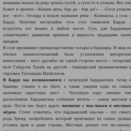
женщина пошла на реку купать гусей, а гуси-то и уплыли. Вот он
бежит и кричит: «Казым акты, бар да - бар да!» – «Гуси уплыли
все - все!». Отсюда и пошло название реки – Казмакты, а села 
Барда. Поэтому неслучайно гусь стал символом Барды 
встретить его можно в любом месте. Гусь для бардымце
олицетворяет движение времени и верность традициям свои
предков.
В селе проживают преимущественно татары и башкиры. В знак и
тёплых взаимоотношений была установлена интересна
композиция – мост дружбы: на одной стороне моста – татарски
поэт Габдулла Тукай, на другой – башкирский промышленник 
торговец Туктамыш Ишбулатов.
В Барде мы познакомимся
с культурой бардымских татар 
башкир, узнаем о их быте, а также увидим одно из самы
значимых окрестных мест – Чугунную гору: именно та
расположена Бардымская соборная мечеть – самая высокая 
крае. После нас будет ждать
чаепитие с чак-чаком и местны
мёдом.
Стоит отметить, что бардымский чак-чак – это своег
рода бренд, попробовать который приезжают из самых разны
уголков края и даже страны. Местные делают его по-своему