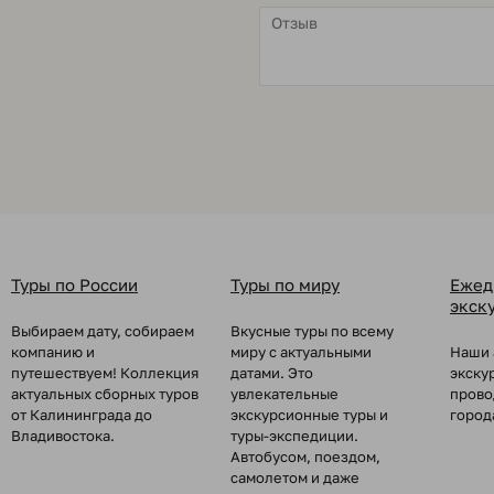
Туры по России
Туры по миру
Ежед
экск
Выбираем дату, собираем
Вкусные туры по всему
компанию и
миру с актуальными
Наши 
путешествуем! Коллекция
датами. Это
экску
актуальных сборных туров
увлекательные
прово
от Калининграда до
экскурсионные туры и
город
Владивостока.
туры-экспедиции.
Автобусом, поездом,
самолетом и даже