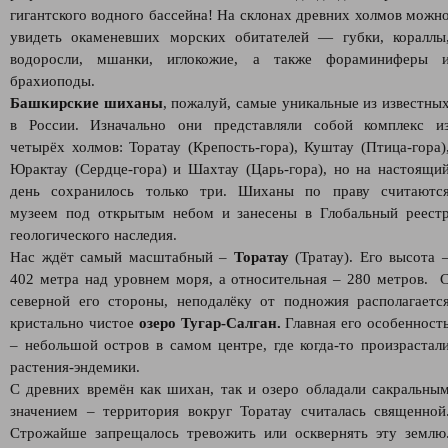
гигантского водного бассейна! На склонах древних холмов можн
увидеть окаменевших морских обитателей — губки, кораллы
водоросли, мшанки, иглокожие, а также фораминиферы 
брахиоподы.
Башкирские шиханы
, пожалуй, самые уникальные из известны
в России. Изначально они представляли собой комплекс и
четырёх холмов: Торатау (Крепость-гора), Куштау (Птица-гора)
Юрактау (Сердце-гора) и Шахтау (Царь-гора), но на настоящи
день сохранилось только три. Шиханы по праву считаютс
музеем под открытым небом и занесены в Глобальный реест
геологического наследия.
Нас ждёт самый масштабный –
Торатау
(Тратау). Его высота 
402 метра над уровнем моря, а относительная – 280 метров. 
северной его стороны, неподалёку от подножия располагаетс
кристально чистое
озеро Тугар-Салган.
Главная его особенност
– небольшой остров в самом центре, где когда-то произрастал
растения-эндемики.
С древних времён как шихан, так и озеро обладали сакральны
значением – территория вокруг Торатау считалась священной
Строжайше запрещалось тревожить или осквернять эту землю