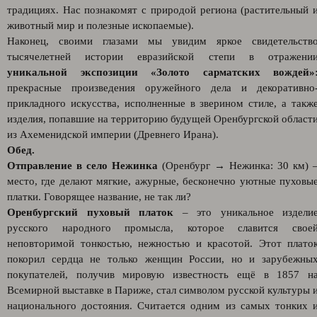
традициях. Нас познакомят с природой региона (растительный 
животный мир и полезные ископаемые).
Наконец, своими глазами мы увидим яркое свидетельств
тысячелетней истории евразийской степи в отражени
уникальной экспозиции «Золото сарматских вождей»
прекрасные произведения оружейного дела и декоративно
прикладного искусства, исполненные в зверином стиле, а такж
изделия, попавшие на территорию будущей Оренбургской област
из Ахеменидской империи (Древнего Ирана).
Обед.
Отправление в село Нежинка
(Оренбург → Нежинка: 30 км) 
место, где делают мягкие, ажурные, бесконечно уютные пуховы
платки. Говорящее название, не так ли?
Оренбургский пуховый платок
– это уникальное издели
русского народного промысла, которое славится свое
неповторимой тонкостью, нежностью и красотой. Этот плато
покорил сердца не только женщин России, но и зарубежны
покупателей, получив мировую известность ещё в 1857 н
Всемирной выставке в Париже, стал символом русской культуры 
национального достояния. Считается одним из самых тонких 