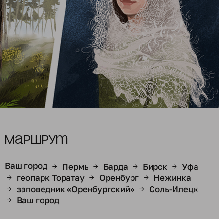
Маршрут
Ваш город
Пермь
Барда
Бирск
Уфа
→
→
→
→
геопарк Торатау
Оренбург
Нежинка
→
→
→
заповедник «Оренбургский»
Соль-Илецк
→
→
Ваш город
→