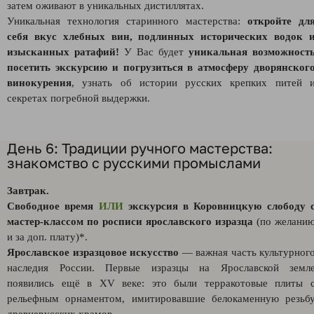
затем оживают в уникальных дистиллятах.
Уникальная технология старинного мастерства:
откройте дл
себя вкус хлебных вин, подлинных исторических водок 
изысканных ратафий!
У Вас будет
уникальная возможност
посетить экскурсию и погрузиться в атмосферу дворянског
винокурения
, узнать об истории русских крепких питей 
секретах погребной выдержки.
День 6: Традиции ручного мастерства:
знакомство с русскими промыслами
Завтрак.
Свободное время
ИЛИ
экскурсия в Коровницкую слободу 
мастер-классом по росписи ярославского изразца
(по желани
и за доп. плату)*.
Ярославское изразцовое искусство
— важная часть культурног
наследия России. Первые изразцы на Ярославской земл
появились ещё в XV веке: это были терракотовые плиты 
рельефным орнаментом, имитировавшие белокаменную резьб