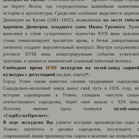
на берегу Волги, где сосредоточены важнейшие памятник
истории и архитектуры. Среди них особенно выделяется церков
Димитрия на Крови (1681–1692), возведённая
на месте гибел
царевича Димитрия, младшего сына Ивана Грозного.
Хра
выполнен в стиле «узорочного» зодчества XVII века: красны
стены символизируют пролитую кровь, а белые декоративны
элементы создают выразительный контраст. Внутри сохранилис
росписи XVIII века, иллюстрирующие события угличско
трагедии, и хранится знаменитый ссыльный набатный колокол.
Свободное время
ИЛИ
экскурсия на музей-завод сырно
культуры с дегустацией
(за доп. плату)*:
Город Углич также известен своими традициями сыроделия
Сыродельно-молочный завод начал свой путь в 1935 году, н
история сыроварения в Угличе, ставшем «местом силы
отечественного сыроделия, берёт своё начало с XIX века
Поэтому именно здесь появился
музей-заво
«СырКультПросвет».
В ходе экскурсии Вы
узнаете историю производства сыра 
Угличе, окунётесь в архивы сыроделов, послушаете 
современной линии производства сыров и конечно же попробует