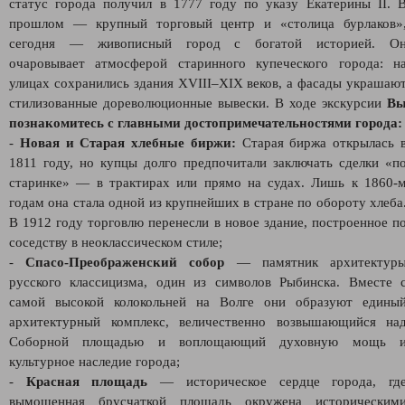
статус города получил в 1777 году по указу Екатерины II. 
прошлом — крупный торговый центр и «столица бурлаков»
сегодня — живописный город с богатой историей. О
очаровывает атмосферой старинного купеческого города: н
улицах сохранились здания XVIII–XIX веков, а фасады украшаю
стилизованные дореволюционные вывески. В ходе экскурсии
В
познакомитесь с главными достопримечательностями города
-
Новая и Старая хлебные биржи:
Старая биржа открылась 
1811 году, но купцы долго предпочитали заключать сделки «п
старинке» — в трактирах или прямо на судах. Лишь к 1860‑
годам она стала одной из крупнейших в стране по обороту хлеба
В 1912 году торговлю перенесли в новое здание, построенное п
соседству в неоклассическом стиле;
-
Спасо-Преображенский собор
— памятник архитектур
русского классицизма, один из символов Рыбинска. Вместе 
самой высокой колокольней на Волге они образуют едины
архитектурный комплекс, величественно возвышающийся на
Соборной площадью и воплощающий духовную мощь 
культурное наследие города;
-
Красная площадь
— историческое сердце города, гд
вымощенная брусчаткой площадь окружена историческим