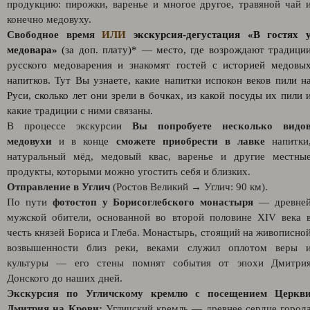
продукцию: пирожки, варенье и многое другое, травяной чай 
конечно медовуху.
Свободное время
ИЛИ
экскурсия-дегустация «В гостях 
медовара»
(за доп. плату)*
— место, где возрождают традици
русского медоварения и знакомят гостей с историей медовы
напитков. Тут Вы узнаете, какие напитки испокон веков пили н
Руси, сколько лет они зрели в бочках, из какой посуды их пили 
какие традиции с ними связаны.
В процессе экскурсии
Вы попробуете несколько видо
медовухи
и в конце
сможете приобрести в лавке
напитки
натуральный мёд, медовый квас, варенье и другие местны
продукты, которыми можно угостить себя и близких.
Отправление в Углич
(Ростов Великий → Углич: 90 км).
По пути
фотостоп у Борисоглебского монастыря
— древне
мужской обители, основанной во второй половине XIV века 
честь князей Бориса и Глеба. Монастырь, стоящий на живописно
возвышенности близ реки, веками служил оплотом веры 
культуры — его стены помнят события от эпохи Дмитри
Донского до наших дней.
Экскурсия по Угличскому кремлю с посещением Церкв
Дмитрия на Крови:
Угличский кремль — древнее сердце город