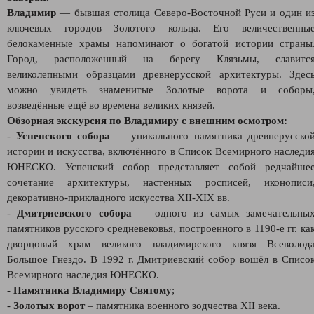
Владимир
— бывшая столица Северо‑Восточной Руси и один и
ключевых городов Золотого кольца. Его величественны
белокаменные храмы напоминают о богатой истории страны
Город, расположенный на берегу Клязьмы, славитс
великолепными образцами древнерусской архитектуры. Здес
можно увидеть знаменитые Золотые ворота и соборы
возведённые ещё во времена великих князей.
Обзорная экскурсия по Владимиру с внешним осмотром:
-
Успенского собора
— уникального памятника древнерусско
истории и искусства, включённого в Список Всемирного наследи
ЮНЕСКО. Успенский собор представляет собой редчайше
сочетание архитектуры, настенных росписей, иконописи
декоративно-прикладного искусства XII-XIX вв.
-
Дмитриевского собора
— одного из самых замечательны
памятников русского средневековья, построенного в 1190-е гг. ка
дворцовый храм великого владимирского князя Всеволод
Большое Гнездо. В 1992 г. Дмитриевский собор вошёл в Списо
Всемирного наследия ЮНЕСКО.
-
Памятника Владимиру Святому
;
-
Золотых ворот
– памятника военного зодчества XII века.