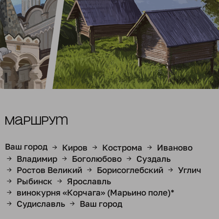
Маршрут
Ваш город
Киров
Кострома
Иваново
→
→
→
Владимир
Боголюбово
Суздаль
→
→
→
Ростов Великий
Борисоглебский
Углич
→
→
→
Рыбинск
Ярославль
→
→
винокурня «Корчага» (Марьино поле)*
→
Судиславль
Ваш город
→
→