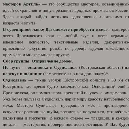
мастеров АртЕль»
— это сообщество мастеров, объединённы
идеей сохранения и популяризации народных промыслов России
Здесь каждый найдёт источник вдохновения, независимо о
возраста и опыта.
В сувенирной лавке Вы сможете приобрести
изделия мастеро
всего Ярославского края на любой вкус и цвет: керамика
ювелирное искусство, текстильные изделия, декоративно
прикладное искусство, резьба по дереву, изделия кожевенног
промысла и многое-многое другое.
Сбор группы. Отправление домой.
По пути
—
остановка в Судиславле
(Костромская область)
н
перекус и шоппинг
(самостоятельно и за доп. плату)*.
Судиславль
— тихий уголок Костромской области в 50 км о
Костромы, где время будто замедлило ход. Основанный ещё 
Средние века, он помнит эпохи крепостей и купеческих ярмарок.
Уже более полувека Судиславль дарит миру красоту натуральног
меха. Мастера Судиславля превращают мех в произведени
искусства: роскошные шубы, элегантные полупальто, утончённы
палантины и горжетки. В каждом стежке — традиции, в каждо
детали — мастерство, проверенное десятилетиями.
У Вас буде