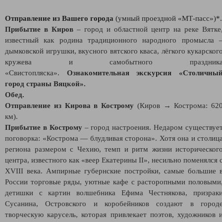
Отправление из Вашего города
(умный проездной «МТ-пасс»)*.
Прибытие в Киров
– город и областной центр на реке Вятке
известный как родина традиционного народного промысла 
дымковской игрушки, вкусного вятского кваса, лёгкого кукарског
кружева и самобытного праздник
«Свистопляска».
Ознакомительная экскурсия «Столичны
город страны Вяцкой».
Обед.
Отправление из Кирова в Кострому
(Киров → Кострома: 62
км).
Прибытие в Кострому
– город настроения. Недаром существуе
поговорка: «Кострома — блудливая сторона». Хотя она и столиц
региона размером с Чехию, темп и ритм жизни историческог
центра, известного как «веер Екатерины II», несильно поменялся 
XVIII века. Ампирные губернские постройки, самые большие 
России торговые ряды, уютные кафе с расторопными половыми
детишки с картин волшебника Ефима Честнякова, призрак
Сусанина, Островского и коробейников создают в город
творческую карусель, которая привлекает поэтов, художников 