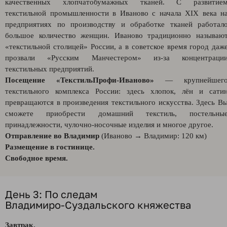
качественных хлопчатобумажных тканей. С развитие
текстильной промышленности в Иваново с начала XIX века н
предприятиях по производству и обработке тканей работал
большое количество женщин. Иваново традиционно называю
«текстильной столицей» России, а в советское время город даж
прозвали «Русским Манчестером» из-за концентраци
текстильных предприятий.
Посещение «ТекстильПрофи‑Иваново»
— крупнейшег
текстильного комплекса России: здесь хлопок, лён и сати
превращаются в произведения текстильного искусства. Здесь В
сможете приобрести домашний текстиль, постельны
принадлежности, чулочно‑носочные изделия и многое другое.
Отправление во Владимир
(Иваново → Владимир: 120 км)
Размещение в гостинице.
Свободное время.
День 3: По следам
Владимиро‑Суздальского княжества
Завтрак.