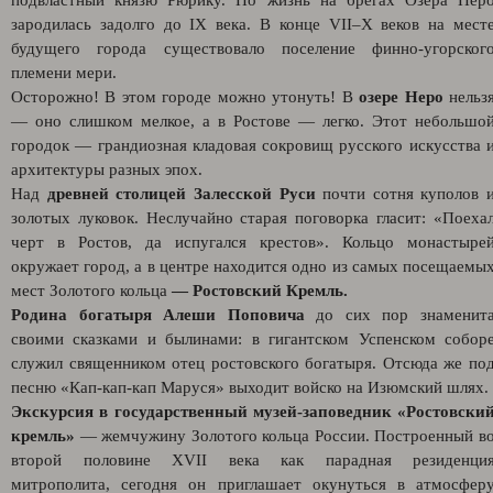
подвластный князю Рюрику. Но жизнь на брегах Озера Нер
зародилась задолго до IX века. В конце VII–X веков на мест
будущего города существовало поселение финно‑угорског
племени мери.
Осторожно! В этом городе можно утонуть! В
озере Неро
нельз
— оно слишком мелкое, а в Ростове — легко. Этот небольшо
городок — грандиозная кладовая сокровищ русского искусства 
архитектуры разных эпох.
Над
древней столицей Залесской Руси
почти сотня куполов 
золотых луковок. Неслучайно старая поговорка гласит: «Поеха
черт в Ростов, да испугался крестов». Кольцо монастыре
окружает город, а в центре находится одно из самых посещаемы
мест Золотого кольца
— Ростовский Кремль.
Родина богатыря Алеши Поповича
до сих пор знаменит
своими сказками и былинами: в гигантском Успенском собор
служил священником отец ростовского богатыря. Отсюда же по
песню «Кап-кап-кап Маруся» выходит войско на Изюмский шлях.
Экскурсия в государственный музей-заповедник «Ростовски
кремль»
— жемчужину Золотого кольца России. Построенный в
второй половине XVII века как парадная резиденци
митрополита, сегодня он приглашает окунуться в атмосфер