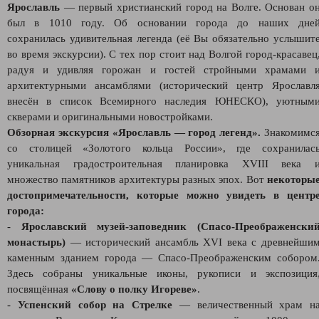
Ярославль
— первый христианский город на Волге. Основан о
был в 1010 году. Об основании города до наших дне
сохранилась удивительная легенда (её Вы обязательно услышит
во время экскурсии). С тех пор стоит над Волгой город-красавец
радуя и удивляя горожан и гостей стройными храмами 
архитектурными ансамблями (исторический центр Ярославл
внесён в список Всемирного наследия ЮНЕСКО), уютным
скверами и оригинальными новостройками.
Обзорная экскурсия «Ярославль — город легенд».
Знакомимс
со столицей «Золотого кольца России», где сохранилас
уникальная градостроительная планировка XVIII века 
множество памятников архитектуры разных эпох. Вот
некоторы
достопримечательности, которые можно увидеть в центр
города:
-
Ярославский музей‑заповедник (Спасо‑Преображенски
монастырь)
— исторический ансамбль XVI века с древнейши
каменным зданием города — Спасо‑Преображенским собором
Здесь собраны уникальные иконы, рукописи и экспозиция
посвящённая
«Слову о полку Игореве»
.
-
Успенский собор на Стрелке
— величественный храм н