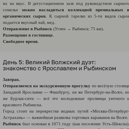
их на вкус. В дегустационном зале под руководством сырног
сомелье
можно насладиться коллекцией премиальных 
органических сыров.
К сырной тарелке из 5-ти видов сыро
подается вкусный чай, мед.
Отправление в Рыбинск
(Углич → Рыбинск: 75 км).
Размещение в гостинице.
Свободное время.
День 5: Великий Волжский дуэт:
знакомство с Ярославлем и Рыбинском
Завтрак.
Отправляемся на экскурсионную прогулку
по весёлую столиц
Западной Ярославии — Фишбургу, он же Петербург-на-Волге, о
же Бурлак-сити — всё это молодежные прозвища уютного 
красивого Рыбинска.
Город стоит на перекрестке водных путей «Москва-Петербург
Астрахань» — важнейшая развилка торговых караванов на Волге.
Рыбинск
был основан в 1071 году (как поселение Усть‑Шексна)