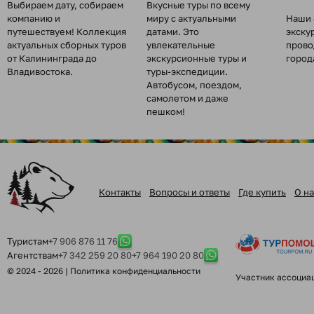
Выбираем дату, собираем
Вкусные туры по всему
компанию и
миру с актуальными
Наши 
путешествуем! Коллекция
датами. Это
экску
актуальных сборных туров
увлекательные
прово
от Калининграда до
экскурсионные туры и
город
Владивостока.
туры-экспедиции.
Автобусом, поездом,
самолетом и даже
пешком!
Контакты
Вопросы и ответы
Где купить
О на
Туристам
+7 906 876 11 76
Агентствам
+7 342 259 20 80
+7 964 190 20 80
© 2024 - 2026 |
Политика конфиденциальности
Участник ассоциа