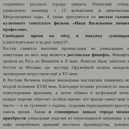
старинного русского города: увидеть Успенский собор
уникальную звонницу с 15 колоколами и живописны
Митрополичьи сады. А также прогуляться по
местам съемо
культового советского фильма «Иван Васильевич меняе
профессию».
Свободное время на обед и покупку сувениро
(самостоятельно и за доп. плату)*.
Ростов славится многими промыслами, но уникальным 
известным на весь мир является
ростовская финифть.
Финифт
пришла на Русь из Византии в X веке. Ремесло было занесено 
Ростов из Москвы, где мастера Оружейной палаты овладел
эмальерным искусством ещё в XV веке.
В Ростове Великом первые эмальерные мастерские появились в
второй половине XVIII века. Благодаря технике росписи по эмал
огнеупорными красками, а затем обжига в муфельной печи
каждое изделие обретает особую магию: его краски сияют ярко 
чисто — и не тускнеют с годами, сохраняя первозданную красот
сквозь время. Также
в сувенирных лавках города можн
приобрести
уникальные изделия из чернолощеной керамики, а 
кафе попробовать цикорий местного производства, лукову