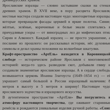
древнерусских храмов.
Ярославские изразцы — словно застывшие сказки на стена
древних храмов. В XVII веке, в пору расцвета Ярославля
местные мастера создали настоящее чудо: многоцветные изразцы
которые превращали фасады церквей в яркие полотна. Синие
жёлтые, зелёные, коричневые и белые эмали сплетались 
причудливые узоры — от виноградных лоз до мифических пти
Сирин и Алконост. Каждый изразец — не просто украшение, 
послание из прошлого: он рассказывал истории, нёс духовны
символы и делал храмы похожими на волшебные шкатулки.
Крафт-пространство «АртЕль» находится в Коровницко
слободе
— историческом районе Ярославля с многовеково
историей: когда‑то здесь разводили скот, добывали глину 
создавали знаменитые ярославские изразцы. А в сердце слобод
возвышается церковь Иоанна Златоуста (1649–1654 гг.) — е
украшает самый большой в России изразцовый наличник: 
метров в высоту и 5 метров в ширину! Настоящее чуд
ярославского зодчества и изразцового искусства.
В аутентичном пространстве «АртЕли»
Вы погрузитесь 
атмосферу настоящего творчества
, где оживают старинны
ремёсла и рождаются уникальные изделия ручной работы.
«Сою