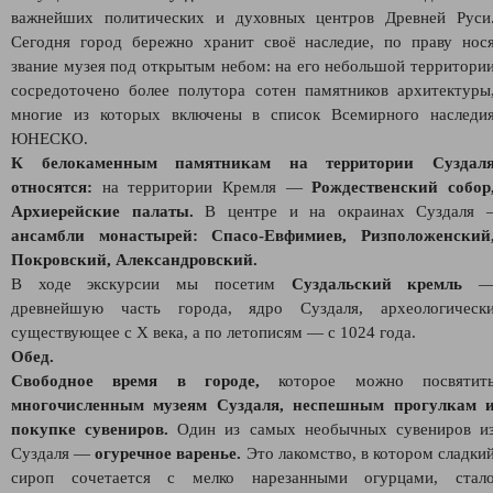
важнейших политических и духовных центров Древней Руси
Сегодня город бережно хранит своё наследие, по праву нос
звание музея под открытым небом: на его небольшой территори
сосредоточено более полутора сотен памятников архитектуры
многие из которых включены в список Всемирного наследи
ЮНЕСКО.
К белокаменным памятникам на территории Суздал
относятся:
на территории Кремля —
Рождественский собор
Архиерейские палаты.
В центре и на окраинах Суздаля 
ансамбли монастырей: Спасо-Евфимиев, Ризположенский
Покровский, Александровский.
В ходе экскурсии мы посетим
Суздальский кремль
древнейшую часть города, ядро Суздаля, археологическ
существующее с X века, а по летописям — с 1024 года.
Обед.
Свободное время в городе,
которое можно посвятит
многочисленным музеям Суздаля, неспешным прогулкам 
покупке сувениров.
Один из самых необычных сувениров и
Суздаля —
огуречное варенье.
Это лакомство, в котором сладки
сироп сочетается с мелко нарезанными огурцами, стал