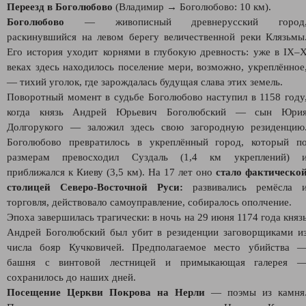
Переезд в Боголюбово
(Владимир → Боголюбово: 10 км).
Боголюбово
— живописный древнерусский город
раскинувшийся на левом берегу величественной реки Клязьмы
Его история уходит корнями в глубокую древность: уже в IX–
веках здесь находилось поселение мери, возможно, укреплённое
— тихий уголок, где зарождалась будущая слава этих земель.
Поворотный момент в судьбе Боголюбово наступил в 1158 году
когда князь Андрей Юрьевич Боголюбский — сын Юри
Долгорукого — заложил здесь свою загородную резиденцию
Боголюбово превратилось в укреплённый город, который п
размерам превосходил Суздаль (1,4 км укреплений) 
приближался к Киеву (3,5 км). На 17 лет оно
стало фактическо
столицей Северо‑Восточной Руси:
развивались ремёсла 
торговля, действовало самоуправление, собиралось ополчение.
Эпоха завершилась трагически: в ночь на 29 июня 1174 года княз
Андрей Боголюбский был убит в резиденции заговорщиками и
числа бояр Кучковичей. Предполагаемое место убийства 
башня с винтовой лестницей и примыкающая галерея 
сохранилось до наших дней.
Посещение Церкви Покрова на Нерли
— поэмы из камня