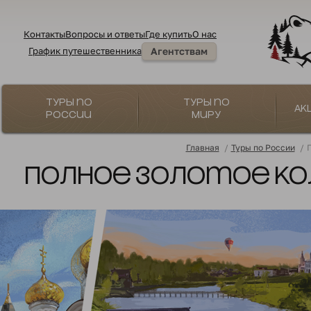
Контакты
Вопросы и ответы
Где купить
О нас
График путешественника
Агентствам
Туры по
Туры по
Ак
России
миру
Главная
/
Туры по России
/
П
Полное Золотое коль