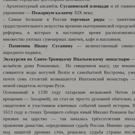
- Архитектурный ансамбль
Сусанинской площади
и её главно
украшение —
Пожарную каланчу
XIX века;
- Самые большие в России
торговые ряды
— памятни
градостроительного искусства времени екатерининской городско
реформы, в которых в настоящее время расположилис
множество уютных сувенирных лавочек, кафе и магазинов;
-
Памятник Ивану Сусанину
— величественный симво
народного подвига.
Экскурсия по Свято-Троицкому Ипатьевскому монастырю
колыбели дома Романовых. На священном мысу, где векам
сливаются воды могучей Волги и самобытной Костромы, уж
почти семь столетий возвышается Ипатьевский монастырь 
немой свидетель истории Руси.
Основанный в 1330 году татарским вельможей Четом (
крещении — Захарией), он стал не просто духовной обителью, 
свидетелем и участником ключевых событий нашей истории. 
1613 году в стенах Троицкого собора юный Михаил Романов бы
призван на царство — так началась трёхсотлетняя эпох
правления династии, определившая судьбу России. Именно здесь
под защитой древних стен, решалась судьба страны посл