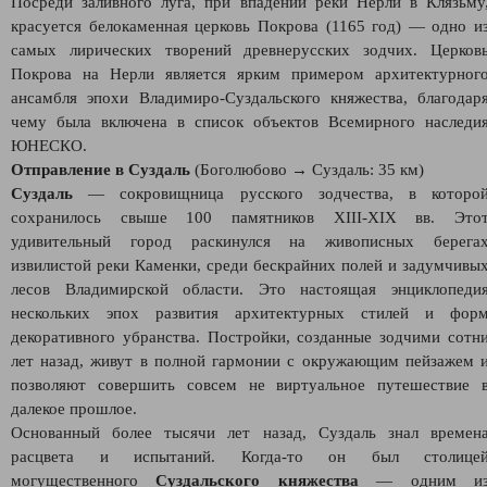
Посреди заливного луга, при впадении реки Нерли в Клязьму
красуется белокаменная церковь Покрова (1165 год) — одно и
самых лирических творений древнерусских зодчих. Церков
Покрова на Нерли является ярким примером архитектурног
ансамбля эпохи Владимиро‑Суздальского княжества, благодар
чему была включена в список объектов Всемирного наследи
ЮНЕСКО.
Отправление в Суздаль
(Боголюбово → Суздаль: 35 км)
Суздаль
— сокровищница русского зодчества, в которо
сохранилось свыше 100 памятников XIII-XIX вв. Это
удивительный город раскинулся на живописных берега
извилистой реки Каменки, среди бескрайних полей и задумчивы
лесов Владимирской области. Это настоящая энциклопеди
нескольких эпох развития архитектурных стилей и фор
декоративного убранства. Постройки, созданные зодчими сотн
лет назад, живут в полной гармонии с окружающим пейзажем 
позволяют совершить совсем не виртуальное путешествие 
далекое прошлое.
Основанный более тысячи лет назад, Суздаль знал времен
расцвета и испытаний. Когда‑то он был столице
могущественного
Суздальского княжества
— одним и