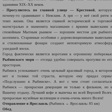
зданиями XIX–XX веков.
-
Прогуляетесь по главной улице
— Крестовой
, котору
почему-то сравнивают с Невским. А зря — у неё свой ритм 
темп жизни. Она является главной исторической и торгово
магистралью и знаменита магазинами с яркими вывесками 
спокойным Мытным рынком — хорошим местом для рыбног
шоппинга. Старинные особняки с дореволюционными вывескам
и стилизованные фонари создают неповторимую атмосфер
ушедшей эпохи.
Город фактически является воротами к огромному побережь
Рыбинского моря
— отсюда удобно совершать прогулки по ег
просторам.
Рыбинск успокаивает: очень цельный красивый город, в которо
нет и толики той страсти, которую ему придал сериа
«Подслушано в Рыбинске». А вот с чем стоит согласиться
Рыбинск — прекрасная декорация не только к фильмам, но 
Вашему отдыху. Лучший кофе и выпечка во всей Верхней Волге
прекрасные музейные коллекции и очень-очень много Волги!
Отправление в Ярославль
(Рыбинск → Ярославль: 85 км)
Обед.