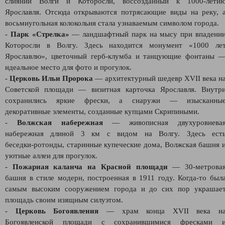
слиянии Волги и Которосли, воссозданный к 1000‑лети
Ярославля. Отсюда открываются потрясающие виды на реку, 
восьмиугольная колокольня стала узнаваемым символом города.
-
Парк «Стрелка»
— ландшафтный парк на мысу при впадени
Которосли в Волгу. Здесь находится монумент «1000 ле
Ярославлю», цветочный герб‑клумба и танцующие фонтаны 
идеальное место для фото и прогулок.
-
Церковь Ильи Пророка
— архитектурный шедевр XVII века н
Советской площади — визитная карточка Ярославля. Внутр
сохранились яркие фрески, а снаружи — изысканны
декоративные элементы, созданные купцами Скрипиными.
-
Волжская набережная
— живописная двухуровнева
набережная длиной 3 км с видом на Волгу. Здесь ест
беседки‑ротонды, старинные купеческие дома, Волжская башня 
уютные аллеи для прогулок.
-
Пожарная каланча на Красной площади
— 30‑метрова
башня в стиле модерн, построенная в 1911 году. Когда‑то был
самым высоким сооружением города и до сих пор украшае
площадь своим изящным силуэтом.
-
Церковь Богоявления
— храм конца XVII века н
Богоявленской площади с сохранившимися фресками 