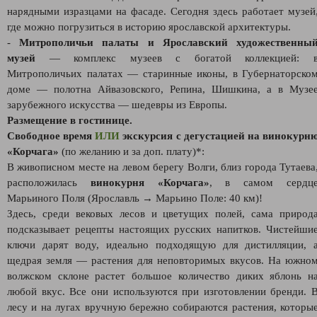
нарядными изразцами на фасаде. Сегодня здесь работает музей
где можно погрузиться в историю ярославской архитектуры.
-
Митрополичьи палаты и Ярославский художественны
музей
— комплекс музеев с богатой коллекцией: 
Митрополичьих палатах — старинные иконы, в Губернаторско
доме — полотна Айвазовского, Репина, Шишкина, а в Музе
зарубежного искусства — шедевры из Европы.
Размещение в гостинице.
Свободное время
ИЛИ
экскурсия с дегустацией на винокурн
«Корчага»
(по желанию и за доп. плату)*:
В живописном месте на левом берегу Волги, близ города Тутаева
расположилась
винокурня «Корчага»
, в самом сердц
Марьиного Поля (Ярославль
→
Марьино Поле: 40 км)!
Здесь, среди вековых лесов и цветущих полей, сама природ
подсказывает рецепты настоящих русских напитков. Чистейши
ключи дарят воду, идеально подходящую для дистилляции, 
щедрая земля — растения для неповторимых вкусов. На южно
волжском склоне растет большое количество диких яблонь н
любой вкус. Все они используются при изготовлении бренди. 
лесу и на лугах вручную бережно собираются растения, которы