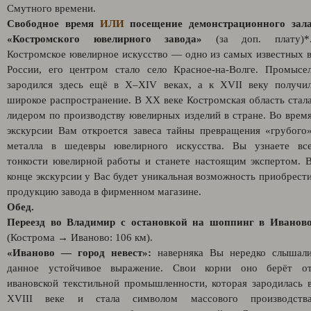
Смутного времени.
Свободное время
ИЛИ
посещение демонстрационного зал
«Костромского ювелирного завода»
(за доп. плату)*
Костромское ювелирное искусство — одно из самых известных 
России, его центром стало село Красное-на-Волге. Промысе
зародился здесь ещё в X–XIV веках, а к XVII веку получи
широкое распространение. В XX веке Костромская область стал
лидером по производству ювелирных изделий в стране. Во врем
экскурсии Вам откроется завеса тайны превращения «грубого
металла в шедевры ювелирного искусства. Вы узнаете вс
тонкости ювелирной работы и станете настоящим экспертом. 
конце экскурсии у Вас будет уникальная возможность приобрест
продукцию завода в фирменном магазине.
Обед.
Переезд во Владимир с остановкой на шоппинг в Иванов
(Кострома → Иваново: 106 км).
«Иваново — город невест»:
наверняка Вы нередко слышал
данное устойчивое выражение. Свои корни оно берёт о
ивановской текстильной промышленности, которая зародилась 
XVIII веке и стала символом массового производств