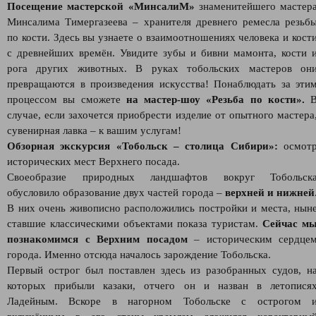
Посещение мастерской «МинсалиМ»
знаменитейшего мастер
Минсалима Тимергазеева – хранителя древнего ремесла резьб
по кости. Здесь вы узнаете о взаимоотношениях человека и кост
с древнейших времён. Увидите зубы и бивни мамонта, кости 
рога других животных. В руках тобольских мастеров он
превращаются в произведения искусства! Понаблюдать за эти
процессом вы сможете
на мастер-шоу «Резьба по кости».
случае, если захочется приобрести изделие от опытного мастера
сувенирная лавка – к вашим услугам!
Обзорная экскурсия «Тобольск – столица Сибири»:
осмот
исторических мест Верхнего посада.
Своеобразие природных ландшафтов вокруг Тобольск
обусловило образование двух частей города –
верхней и нижней
В них очень живописно расположились постройки и места, нын
ставшие классическими объектами показа туристам.
Сейчас м
познакомимся с Верхним посадом
– историческим сердце
города. Именно отсюда началось зарождение Тобольска.
Первый острог был поставлен здесь из разобранных судов, н
которых прибыли казаки, отчего он и назван в летопися
Ладейным. Вскоре в нагорном Тобольске с острогом 