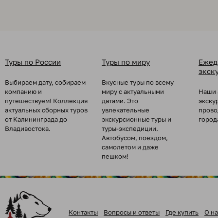
Туры по России
Туры по миру
Ежед
экск
Выбираем дату, собираем
Вкусные туры по всему
компанию и
миру с актуальными
Наши 
путешествуем! Коллекция
датами. Это
экску
актуальных сборных туров
увлекательные
прово
от Калининграда до
экскурсионные туры и
город
Владивостока.
туры-экспедиции.
Автобусом, поездом,
самолетом и даже
пешком!
Контакты
Вопросы и ответы
Где купить
О на