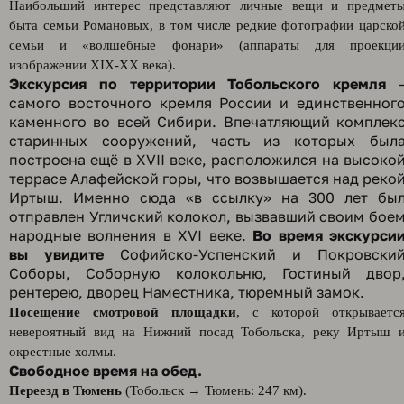
Наибольший интерес представляют личные вещи и предмет
быта семьи Романовых, в том числе редкие фотографии царско
семьи и «волшебные фонари» (аппараты для проекци
изображении XIX-XX века).
Экскурсия по территории Тобольского кремля
самого восточного кремля России и единственног
каменного во всей Сибири. Впечатляющий комплек
старинных сооружений, часть из которых был
построена ещё в XVII веке, расположился на высоко
террасе Алафейской горы, что возвышается над реко
Иртыш. Именно сюда «в ссылку» на 300 лет бы
отправлен Угличский колокол, вызвавший своим бое
народные волнения в XVI веке.
Во время экскурси
вы увидите
Софийско-Успенский и Покровски
Соборы, Соборную колокольню, Гостиный двор
рентерею, дворец Наместника, тюремный замок.
Посещение смотровой площадки
, с которой открываетс
невероятный вид на Нижний посад Тобольска, реку Иртыш 
окрестные холмы.
Свободное время на обед.
Переезд в Тюмень
(Тобольск → Тюмень: 247 км).