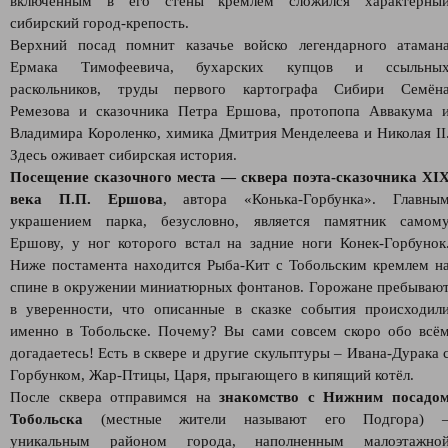
включённым в его стены кремлем сложился характерны
сибирский город-крепость.
Верхний посад помнит казачье войско легендарного атаман
Ермака Тимофеевича, бухарских купцов и ссыльны
раскольников, труды первого картографа Сибири Семён
Ремезова и сказочника Петра Ершова, протопопа Аввакума 
Владимира Короленко, химика Дмитрия Менделеева и Николая II
Здесь оживает сибирская история.
Посещение сказочного места — сквера поэта-сказочника XI
века П.П. Ершова
, автора «Конька-Горбунка». Главны
украшением парка, безусловно, является памятник самом
Ершову, у ног которого встал на задние ноги Конек-Горбунок
Ниже постамента находится Рыба-Кит с Тобольским кремлем н
спине в окружении миниатюрных фонтанов. Горожане пребываю
в уверенности, что описанные в сказке события происходил
именно в Тобольске. Почему? Вы сами совсем скоро обо всё
догадаетесь! Есть в сквере и другие скульптуры – Ивана-Дурака 
Горбунком, Жар-Птицы, Царя, прыгающего в кипящий котёл.
После сквера отправимся на
знакомство с Нижним посадо
Тобольска
(местные жители называют его Подгора) 
уникальным районом города, наполненным малоэтажно