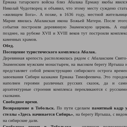
Ермака татарского войска близ Абалака Ермаку якобы явилс
Николай Чудотворец и объявил, что этому месту суждено стат
«жилищем Бога». А позже, в 1636 году, местной жительниц
Марии явилась Абалакская икона Божьей Матери. После этог
события построили деревянную Знаменскую церковь. А ещ
позднее, на рубеже XVII и XVIII веков тут построили комплек
каменных храмов.
Обед.
Посещение туристического комплекса Абалак.
Деревянная крепость расположилась рядом с Абалакским Свято
Знаменским мужским монастырем, на высоком берегу Иртыша 
представляет собой реконструкцию сибирского острога време
завоевания Сибири казаками Ермака Тимофеевича. Это городо
наполнен героями различных русских сказок, да и сам
архитектурные строения комплекса перекликаются с русским
сказками.
Свободное время.
Возвращение в Тобольск.
По пути сделаем
памятный кадр 
стеллы «Здесь начинается Сибирь»
, на берегу Иртыша, с видо
на сибирские дали.
Свободное время в Тобольске
– отличная возможност