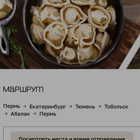
Маршрут
Пермь
Екатеринбург
Тюмень
Тобольск
→
→
→
Абалак
Пермь
→
→
Посмотреть места и время отправления