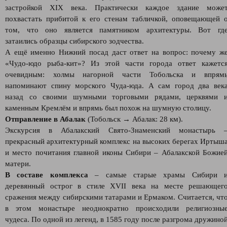
застройкой XIX века. Практически каждое здание може
похвастать прибитой к его стенам табличкой, оповещающей 
том, что оно является памятником архитектуры. Вот гд
затаились образцы сибирского зодчества.
А ещё именно Нижний посад даст ответ на вопрос: почему ж
«Чудо-юдо рыба-кит»? Из этой части города ответ кажетс
очевидным: холмы нагорной части Тобольска и впрям
напоминают спину морского Чуда-юда. А сам город два век
назад со своими шумными торговыми рядами, церквями 
каменным Кремлём и впрямь был похож на шумную столицу.
Отправление в Абалак
(Тобольск → Абалак: 28 км).
Экскурсия в Абалакский Свято-Знаменский монастырь 
прекрасный архитектурный комплекс на высоких берегах Иртыш
и место почитания главной иконы Сибири – Абалакской Божие
матери.
В составе комплекса
– самые старые храмы Сибири 
деревянный острог в стиле XVII века на месте решающег
сражения между сибирскими татарами и Ермаком. Считается, чт
в этом монастыре неоднократно происходили религиозны
чудеса. По одной из легенд, в 1585 году после разгрома дружино