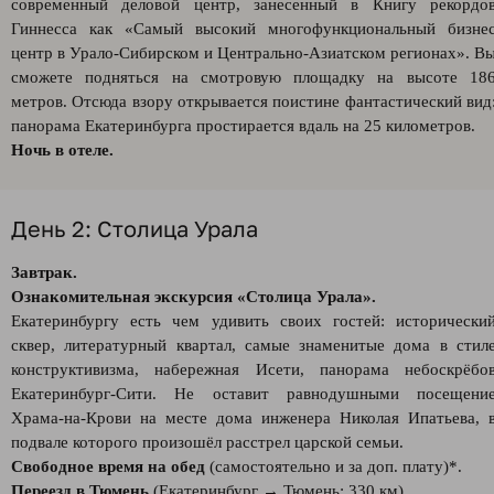
современный деловой центр, занесенный в Книгу рекордо
Гиннесса как «Самый высокий многофункциональный бизне
центр в Урало-Сибирском и Центрально-Азиатском регионах». В
сможете подняться на смотровую площадку на высоте 18
метров. Отсюда взору открывается поистине фантастический вид
панорама Екатеринбурга простирается вдаль на 25 километров.
Ночь в отеле.
День 2: Столица Урала
Завтрак.
Ознакомительная экскурсия «Столица Урала».
Екатеринбургу есть чем удивить своих гостей: исторически
сквер, литературный квартал, самые знаменитые дома в стил
конструктивизма, набережная Исети, панорама небоскрёбо
Екатеринбург-Сити. Не оставит равнодушными посещени
Храма-на-Крови на месте дома инженера Николая Ипатьева, 
подвале которого произошёл расстрел царской семьи.
Свободное время на обед
(самостоятельно и за доп. плату)*.
Переезд в Тюмень
(Екатеринбург → Тюмень: 330 км).