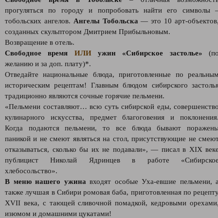
прогуляться по городу и попробовать найти его символы 
тобольских ангелов.
Ангелы Тобольска
— это 10 арт-объектов
созданных скульптором Дмитрием Прибыльновым.
Возвращение в отель.
Свободное время
ИЛИ
ужин «Сибирское застолье»
(п
желанию и за доп. плату)*.
Отведайте национальные блюда, приготовленные по реальны
историческим рецептам! Главным блюдом сибирского застоль
традиционно являются сочные горячие пельмени.
«Пельмени составляют… всю суть сибирской еды, совершенств
кулинарного искусства, предмет благоговения и поклонения
Когда подаются пельмени, то все блюда бывают поражен
паникой и не смеют являться на стол, присутствующие не смею
отказываться, сколько бы их не подавали», — писал в XIX век
публицист Николай Ядринцев в работе «Сибирско
хлебосольство».
В меню нашего ужина
входят особые Уха-евшие пельмени, 
также лучшая в Сибири ромовая баба, приготовленная по рецепт
XVII века, с тающей сливочной помадкой, кедровыми орехами
изюмом и домашними цукатами!