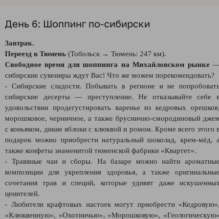
День 6: Шоппинг по-сибирски
Завтрак.
Переезд в Тюмень
(Тобольск → Тюмень: 247 км).
Свободное время для шоппинга на Михайловском рынке
сибирские сувениры ждут Вас! Что же можем порекомендовать?
- Сибирские сладости. Побывать в регионе и не попробоват
сибирские десерты — преступление. Не отказывайте себе 
удовольствии продегустировать варенье из кедровых орешков
морошковое, черничное, а также бруснично-смородиновый дже
с коньяком, дикие яблоки с клюквой и ромом. Кроме всего этого 
подарок можно приобрести натуральный шоколад, крем-мёд, 
также конфеты знаменитой тюменской фабрики «Квартет».
- Травяные чаи и сборы. На базаре можно найти ароматны
композиции для укрепления здоровья, а также оригинальны
сочетания трав и специй, которые удивят даже искушенны
ценителей.
- Любители крафтовых настоек могут приобрести «Кедровую»
«Клюквенную», «Охотничью», «Морошковую», «Геологическую