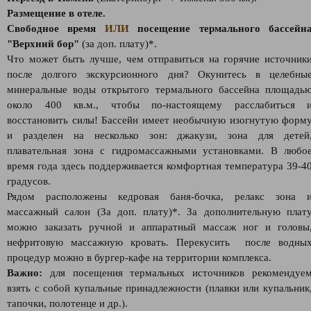
Размещение в отеле.
Свободное время
ИЛИ
посещение термального бассейн
"Верхний бор"
(за доп. плату)*.
Что может быть лучше, чем отправиться на горячие источник
после долгого экскурсионного дня? Окунитесь в целебны
минеральные воды открытого термального бассейна площадь
около 400 кв.м., чтобы по-настоящему расслабиться 
восстановить силы! Бассейн имеет необычную изогнутую форм
и разделен на несколько зон: джакузи, зона для детей
плавательная зона с гидромассажными установками. В любо
время года здесь поддерживается комфортная температура 39-4
градусов.
Рядом расположены кедровая баня-бочка, релакс зона 
массажный салон (За доп. плату)*. За дополнительную плат
можно заказать ручной и аппаратный массаж ног и головы
нефритовую массажную кровать. Перекусить после водны
процедур можно в бургер-кафе на территории комплекса.
Важно:
для посещения термальных источников рекомендуе
взять с собой купальные принадлежности (плавки или купальник
тапочки, полотенце и др.).