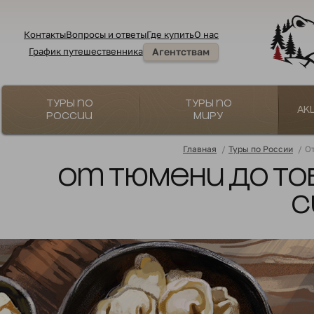
Контакты
Вопросы и ответы
Где купить
О нас
График путешественника
Агентствам
Туры по
Туры по
Ак
России
миру
Главная
/
Туры по России
/
От
От Тюмени до То
С