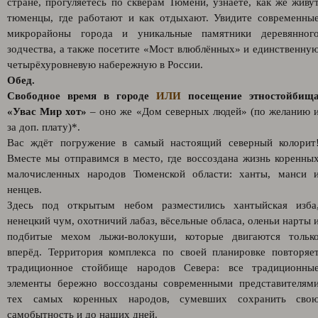
стране, прогуляетесь по скверам Тюмени, узнаете, как же живу
тюменцы, где работают и как отдыхают. Увидите современны
микрорайоны города и уникальные памятники деревянног
зодчества, а также посетите «Мост влюблённых» и единственну
четырёхуровневую набережную в России.
Обед.
Свободное время в городе
ИЛИ
посещение этностойбищ
«Увас Мир хот»
– оно же «Дом северных людей» (по желанию 
за доп. плату)*.
Вас ждёт погружение в самый настоящий северный колорит
Вместе мы отправимся в место, где воссоздана жизнь коренны
малочисленных народов Тюменской области: ханты, манси 
ненцев.
Здесь под открытым небом разместились хантыйская изба
ненецкий чум, охотничий лабаз, вёсельные обласа, оленьи нарты 
подбитые мехом лыжи-волокуши, которые двигаются тольк
вперёд. Территория комплекса по своей планировке повторяе
традиционное стойбище народов Севера: все традиционны
элементы бережно воссозданы современными представителям
тех самых коренных народов, сумевших сохранить сво
самобытность и до наших дней.