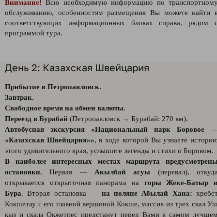
Внимание!
Всю необходимую информацию по транспортном
обслуживанию, особенностям размещения Вы можете найти 
соответствующих информационных блоках справа, рядом 
программой тура.
День 2: Казахская Швейцария
Прибытие в Петропавловск.
Завтрак.
Свободное время на обмен валюты.
Переезд в Бурабай
(Петропавловск → Бурабай: 270 км).
Автобусная экскурсия «Национальный парк Боровое 
«Казахская Швейцария»»
, в ходе которой Вы узнаете истори
этого удивительного края, услышите легенды и стихи о Боровом.
В наиболее интересных местах маршрута предусмотрен
остановки.
Первая —
Акылбай асуы
(перевал), откуд
открывается открыточная панорама на
горы Жеке-Батыр 
Бура
. Вторая остановка —
на поляне Абылай Хана:
хребе
Кокшетау с его главной вершиной Кокше, массив из трех скал У
кыз и скала Окжетпес предстанут перед Вами в самом лучше