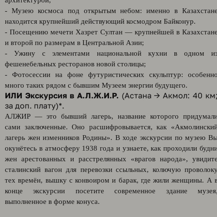
архитектурой;
- Музею космоса под открытым небом: именно в Казахстан
находится крупнейший действующий космодром Байконур.
- Посещению мечети Хазрет Султан — крупнейшей в Казахстан
и второй по размерам в Центральной Азии;
- Ужину с элементами национальной кухни в одном и
фешенебельных ресторанов новой столицы;
- Фотосессии на фоне футуристических скульптур: особенн
много таких рядом с бывшим Музеем энергии будущего.
ИЛИ
Экскурсия в А.Л.Ж.И.Р.
(Астана → Акмол: 40 км
за доп. плату)*.
АЛЖИР — это бывший лагерь, название которого придумал
сами заключенные. Оно расшифровывается, как «Акмолински
лагерь жен изменников Родины». В ходе экскурсии по музею В
окунётесь в атмосферу 1938 года и узнаете, как проходили будн
жен арестованных и расстрелянных «врагов народа», увидит
сталинский вагон для перевозки ссыльных, колючую проволок
тех времён, вышку с конвоиром и барак, где жили женщины. А 
конце экскурсии посетите современное здание музея
выполненное в форме конуса.