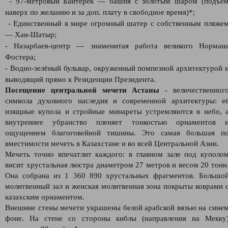
- 97-метровый Байтерек — башня с золотым шаром (подъё
наверх по желанию и за доп. плату в свободное время)*;
- Единственный в мире огромный шатер с собственным пляже
— Хан-Шатыр;
- Назарбаев-центр — знаменитая работа великого Норман
Фостера;
- Водно-зелёный бульвар, окруженный помпезной архитектурой 
выводящий прямо к Резиденции Президента.
Посещение центральной мечети Астаны
- величественног
символа духовного наследия и современной архитектуры: е
изящные купола и стройные минареты устремляются в небо, 
внутреннее убранство пленяет тонкостью орнаментов 
ощущением благоговейной тишины. Это самая большая п
вместимости мечеть в Казахстане и во всей Центральной Азии.
Мечеть точно впечатлит каждого: в главном зале под куполо
висит хрустальная люстра диаметром 27 метров и весом 20 тонн
Она собрана из 1 360 890 хрустальных фрагментов. Большо
молитвенный зал и женская молитвенная зона покрыты коврами 
казахским орнаментом.
Внешние стены мечети украшены белой арабской вязью на сине
фоне. На стене со стороны киблы (направления на Мекку