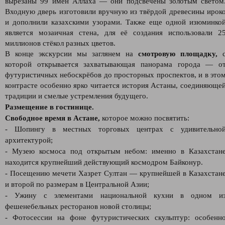
вырезаны 99 имён Аллаха — они подсвечены золотым светом
Входную дверь изготовили вручную из твёрдой древесины ирок
и дополнили казахскими узорами. Также еще одной изюминко
является мозаичная стена, для её создания использовали 2
миллионов стёкол разных цветов.
В конце экскурсии мы заглянем на
смотровую площадку,
которой открывается захватывающая панорама города — о
футуристичных небоскрёбов до просторных проспектов, и в это
контрасте особенно ярко читается история Астаны, соединяюще
традиции и смелые устремления будущего.
Размещение в гостинице.
Свободное время в Астане,
которое можно посвятить:
- Шопингу в местных торговых центрах с удивительно
архитектурой;
- Музею космоса под открытым небом: именно в Казахстан
находится крупнейший действующий космодром Байконур.
- Посещению мечети Хазрет Султан — крупнейшей в Казахстан
и второй по размерам в Центральной Азии;
- Ужину с элементами национальной кухни в одном и
фешенебельных ресторанов новой столицы;
- Фотосессии на фоне футуристических скульптур: особенн