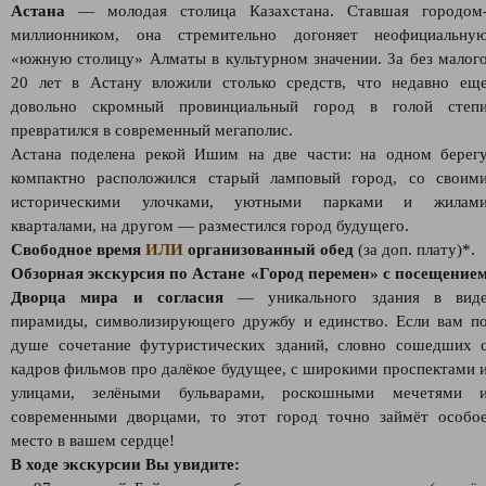
Астана
— молодая столица Казахстана. Ставшая городом
миллионником, она стремительно догоняет неофициальну
«южную столицу» Алматы в культурном значении. За без малог
20 лет в Астану вложили столько средств, что недавно ещ
довольно скромный провинциальный город в голой степ
превратился в современный мегаполис.
Астана поделена рекой Ишим на две части: на одном берег
компактно расположился старый ламповый город, со своим
историческими улочками, уютными парками и жилам
кварталами, на другом — разместился город будущего.
Свободное время
ИЛИ
организованный обед
(за доп. плату)*.
Обзорная экскурсия по Астане «Город перемен» с посещение
Дворца мира и согласия
— уникального здания в вид
пирамиды, символизирующего дружбу и единство. Если вам п
душе сочетание футуристических зданий, словно сошедших 
кадров фильмов про далёкое будущее, с широкими проспектами 
улицами, зелёными бульварами, роскошными мечетями 
современными дворцами, то этот город точно займёт особо
место в вашем сердце!
В ходе экскурсии Вы увидите: