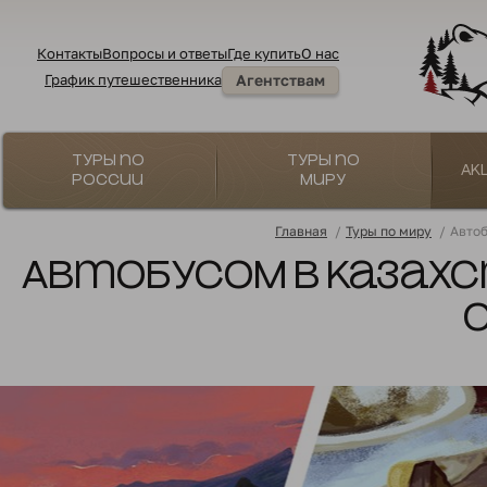
Контакты
Вопросы и ответы
Где купить
О нас
График путешественника
Агентствам
Туры по
Туры по
Ак
России
миру
Главная
/
Туры по миру
/
Автоб
Автобусом в Казахс