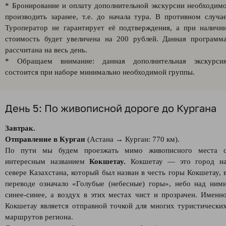
* Бронирование и оплату дополнительной экскурсии необходим
производить заранее, т.е. до начала тура. В противном случа
Туроператор не гарантирует её подтверждения, а при наличи
стоимость будет увеличена на 200 рублей. Данная программ
рассчитана на весь день.
* Обращаем внимание: данная дополнительная экскурси
состоится при наборе минимально необходимой группы.
День 5: По живописной дороге до Кургана
Завтрак.
Отправление в Курган
(Астана → Курган: 770 км).
По пути мы будем проезжать мимо живописного места 
интересным названием
Кокшетау.
Кокшетау — это город н
севере Казахстана, который был назван в честь горы Кокшетау, 
переводе означало «Голубые (небесные) горы», небо над ним
синее-синее, а воздух в этих местах чист и прозрачен. Именн
Кокшетау является отправной точкой для многих туристически
маршрутов региона.