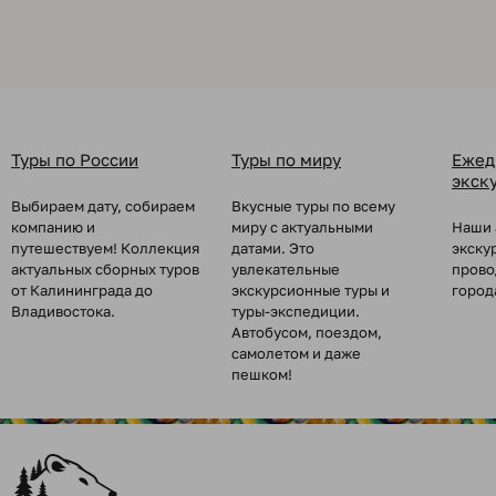
Туры по России
Туры по миру
Ежед
экск
Выбираем дату, собираем
Вкусные туры по всему
компанию и
миру с актуальными
Наши 
путешествуем! Коллекция
датами. Это
экску
актуальных сборных туров
увлекательные
прово
от Калининграда до
экскурсионные туры и
город
Владивостока.
туры-экспедиции.
Автобусом, поездом,
самолетом и даже
пешком!