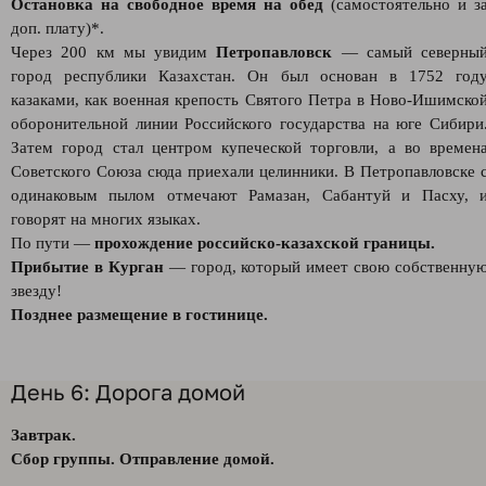
Остановка на свободное время на обед
(самостоятельно и з
доп. плату)*.
Через 200 км мы увидим
Петропавловск
— самый северны
город республики Казахстан. Он был основан в 1752 год
казаками, как военная крепость Святого Петра в Ново-Ишимско
оборонительной линии Российского государства на юге Сибири
Затем город стал центром купеческой торговли, а во времен
Советского Союза сюда приехали целинники. В Петропавловске 
одинаковым пылом отмечают Рамазан, Сабантуй и Пасху, 
говорят на многих языках.
По пути —
прохождение российско-казахской границы.
Прибытие в Курган
— город, который имеет свою собственну
звезду!
Позднее размещение в гостинице.
День 6: Дорога домой
Завтрак.
Сбор группы. Отправление домой.