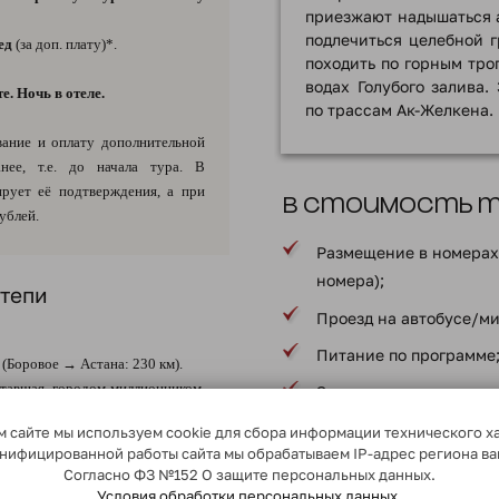
приезжают надышаться а
подлечиться целебной 
ед
(за доп. плату)*.
походить по горным тро
водах Голубого залива.
. Ночь в отеле.
по трaссам Ак-Желкена.
ание и оплату дополнительной
нее, т.е. до начала тура. В
ирует её подтверждения, а при
В стоимость ту
ублей.
Размещение в номерах 
номера);
степи
Проезд на автобусе/ми
Питание по программе
(Боровое → Астана: 230 км).
тавшая городом-миллионником,
Экскурсии по програм
ую «южную столицу» Алматы в
Услуги сопровождающе
 сайте мы используем cookie для сбора информации технического х
 Астану вложили столько средств,
сонифицированной работы сайта мы обрабатываем IP-адрес региона в
нциальный город в голой степи
Страхование путешеств
Согласно ФЗ №152 О защите персональных данных.
Информация по страхо
Условия обработки персональных данных.