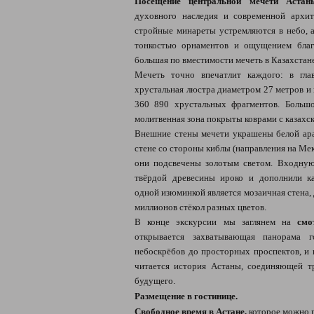
Посещение центральной мечети Астан
духовного наследия и современной архи
стройные минареты устремляются в небо, а
тонкостью орнаментов и ощущением благ
большая по вместимости мечеть в Казахстане
Мечеть точно впечатлит каждого: в гла
хрустальная люстра диаметром 27 метров и 
360 890 хрустальных фрагментов. Больш
молитвенная зона покрыты коврами с казахс
Внешние стены мечети украшены белой ара
стене со стороны киблы (направления на Ме
они подсвечены золотым светом. Входную
твёрдой древесины ироко и дополнили к
одной изюминкой является мозаичная стена, 
миллионов стёкол разных цветов.
В конце экскурсии мы заглянем на
смо
открывается захватывающая панорама
небоскрёбов до просторных проспектов, и 
читается история Астаны, соединяющей т
будущего.
Размещение в гостинице.
Свободное время в Астане,
которое можно 