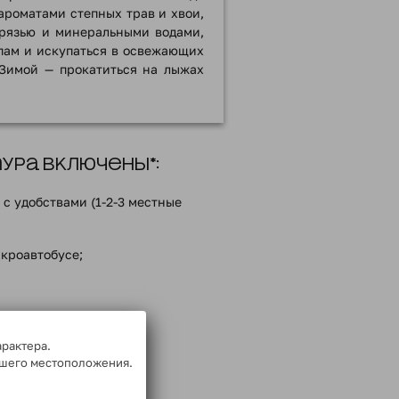
роматами степных трав и хвои,
грязью и минеральными водами,
пам и искупаться в освежающих
 Зимой — прокатиться на лыжах
ра включены*:
с удобствами (1-2-3 местные
кроавтобусе;
;
ме;
го на маршруте;
арактера.
ашего местоположения.
енника (см. ниже блок
ванию);