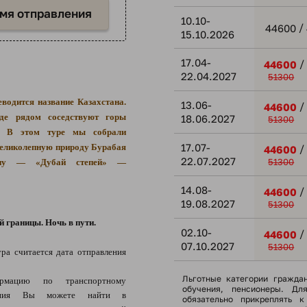
емя отправления
10.10-
/
44600
15.10.2026
17.04-
/
44600
22.04.2027
51300
водится название Казахстана.
13.06-
/
44600
где рядом соседствуют горы
18.06.2027
51300
и. В этом туре мы собрали
17.07-
великолепную природу Бурабая
/
44600
22.07.2027
51300
ану — «Дубай степей» —
14.08-
/
44600
19.08.2027
51300
 границы. Ночь в пути.
02.10-
/
44600
07.10.2027
51300
ра считается дата отправления
Льготные категории гражда
ацию по транспортному
обучения, пенсионеры. Дл
щения Вы можете найти в
обязательно прикреплять к