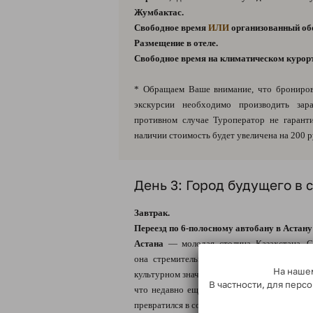
Жумбактас.
Свободное время
ИЛИ
организованный об
Размещение в отеле.
Свободное время на климатическом курорте
* Обращаем Ваше внимание, что брониров
экскурсии необходимо производить зара
противном случае Туроператор не гарант
наличии стоимость будет увеличена на 200 р
День 3: Город будущего в 
Завтрак.
Переезд по 6-полосному автобану в Астану
Астана
— молодая столица Казахстана. С
она стремительно догоняет неофициальн
На нашем
культурном значении. За без малого 20 лет в
В частности, для пер
что недавно еще довольно скромный прови
превратился в современный мегаполис.