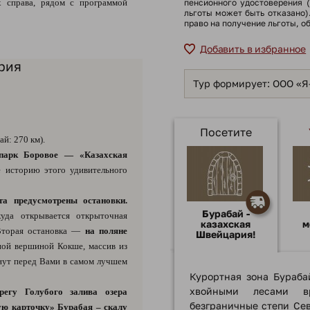
 справа, рядом с программой
пенсионного удостоверения 
льготы может быть отказано
право на получение льготы, о
Добавить в избранное
рия
Тур формирует: ООО «
Посетите
й: 270 км).
 парк Боровое — «Казахская
е историю этого удивительного
а предусмотрены остановки.
Бурабай -
куда открывается открыточная
казахская
м
Вторая остановка —
на поляне
Швейцария!
ной вершиной Кокше, массив из
анут перед Вами в самом лучшем
Курортная зонa Бурaба
хвойными лесами в
регу Голубого залива озера
безгрaничные степи Сев
ую карточку» Бурабая – скалу