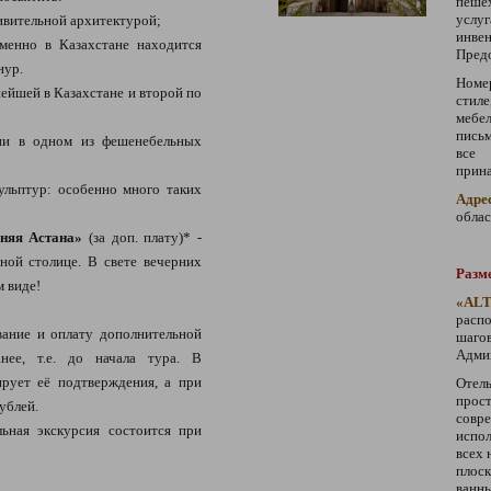
пеше
услу
ивительной архитектурой;
инве
менно в Казахстане находится
Предо
нур.
Номе
ейшей в Казахстане и второй по
стил
мебе
пись
ни в одном из фешенебельных
все 
прин
ульптур: особенно много таких
Адре
облас
няя Астана»
(за доп. плату)* -
ной столице. В свете вечерних
Разм
м виде!
«AL
расп
ание и оплату дополнительной
шаго
Адми
нее, т.е. до начала тура. В
ирует её подтверждения, а при
Отел
прос
ублей.
совр
ьная экскурсия состоится при
испол
всех 
плос
ванн