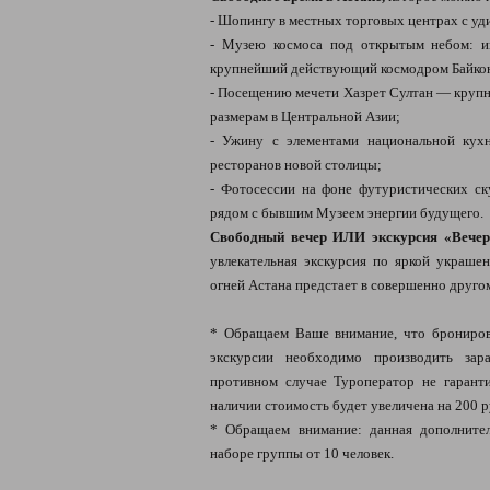
- Шопингу в местных торговых центрах с уд
- Музею космоса под открытым небом: и
крупнейший действующий космодром Байко
- Посещению мечети Хазрет Султан — крупн
размерам в Центральной Азии;
- Ужину с элементами национальной кух
ресторанов новой столицы;
- Фотосессии на фоне футуристических ск
рядом с бывшим Музеем энергии будущего.
Свободный вечер ИЛИ экскурсия «Вечер
увлекательная экскурсия по яркой украшен
огней Астана предстает в совершенно друго
* Обращаем Ваше внимание, что брониров
экскурсии необходимо производить зара
противном случае Туроператор не гарант
наличии стоимость будет увеличена на 200 р
* Обращаем внимание: данная дополнител
наборе группы от 10 человек.