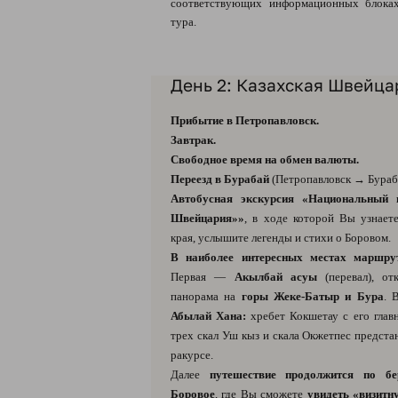
соответствующих информационных блоках
тура.
День 2: Казахская Швейца
Прибытие в Петропавловск.
Завтрак.
Свободное время на обмен валюты.
Переезд в Бурабай
(Петропавловск → Бураба
Автобусная экскурсия «Национальный
Швейцария»»
, в ходе которой Вы узнает
края, услышите легенды и стихи о Боровом.
В наиболее интересных местах маршрут
Первая —
Акылбай асуы
(перевал), от
панорама на
горы Жеке-Батыр и Бура
. 
Абылай Хана:
хребет Кокшетау с его глав
трех скал Уш кыз и скала Окжетпес предст
ракурсе.
Далее
путешествие продолжится по бе
Боровое
, где Вы сможете
увидеть «визитн