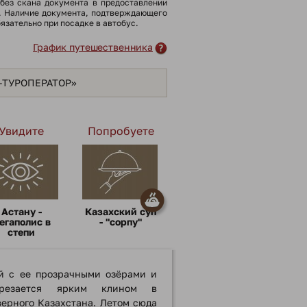
(без скана документа в предоставлении
). Наличие документа, подтверждающего
бязательно при посадке в автобус.
График путешественника
Я-ТУРОПЕРАТОР»
Увидите
Попробуете
Астану -
Казахский суп
егаполис в
- "сорпу"
степи
й с ее прозрачными озёрaми и
резается ярким клином в
ерного Казaхстана. Летом сюда