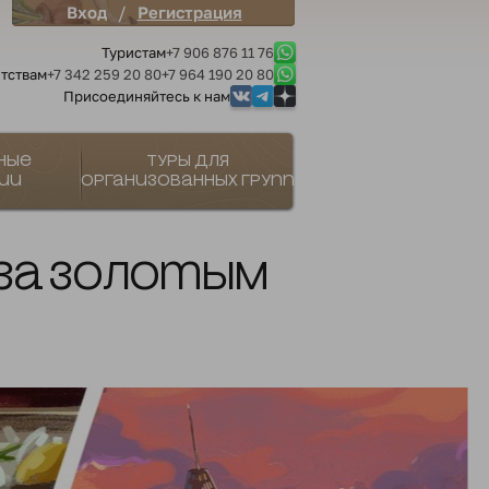
/
Вход
Регистрация
Туристам
+7 906 876 11 76
тствам
+7 342 259 20 80
+7 964 190 20 80
Присоединяйтесь к нам
ные
Туры для
ии
организованных групп
 за золотым