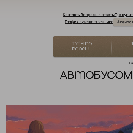
Контакты
Вопросы и ответы
Где купит
График путешественника
Агентс
Туры по
России
Г
Автобусом 