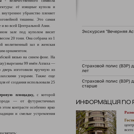
ы
- величественного символа
тектуры: её изящные купола и
 внутреннее убранство пленяет
оговейной тишины. Это самая
 и во всей Центральной Азии.
Экскурсия "Вечерняя Ас
вном зале под куполом висит
весом 20 тонн. Она собрана из 1
ой молитвенный зал и женская
ким орнаментом.
бской вязью на синем фоне. На
кку) вырезаны 99 имён Аллаха —
Страховой полис (ВЗР) дл
 дверь изготовили вручную из
лет
азахскими узорами. Также еще
Страховой полис (ВЗР) д
для её создания использовали 25
старше
тровую площадку,
с которой
 города — от футуристичных
Информация по
в этом контрасте особенно ярко
Разм
радиции и смелые устремления
Гост
центр
всего
посвятить: