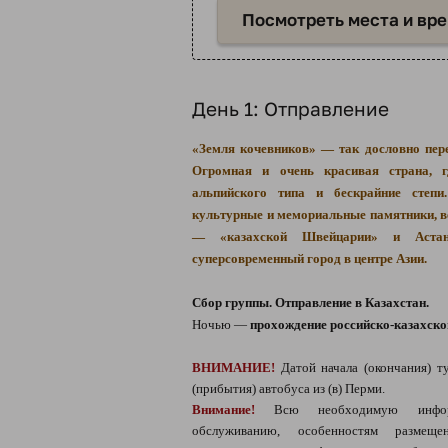
Посмотреть места и вр
День 1: Отправление
«Земля кочевников» — так дословно пере
Огромная и очень красивая страна, 
альпийского типа и бескрайние степ
культурные и мемориальные памятники, 
— «казахской Швейцарии» и Аст
суперсовременный город в центре Азии.
Сбор группы. Отправление в Казахстан.
Ночью —
прохождение российско-казахской
ВНИМАНИЕ!
Датой начала (окончания) ту
(прибытия) автобуса из (в) Перми.
Внимание!
Всю необходимую информ
обслуживанию, особенностям разме