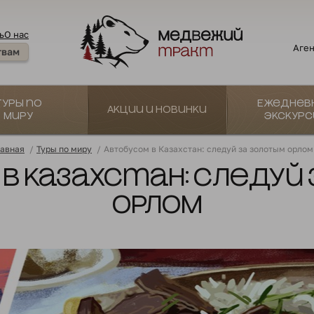
ь
О нас
Аген
твам
Туры по
Ежеднев
Акции и новинки
миру
экскурс
лавная
/
Туры по миру
/
Автобусом в Казахстан: следуй за золотым орлом
в Казахстан: следуй
орлом