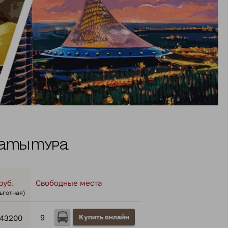
аты тура
руб.
Свободные места
льготная)
9
Купить онлайн
43200