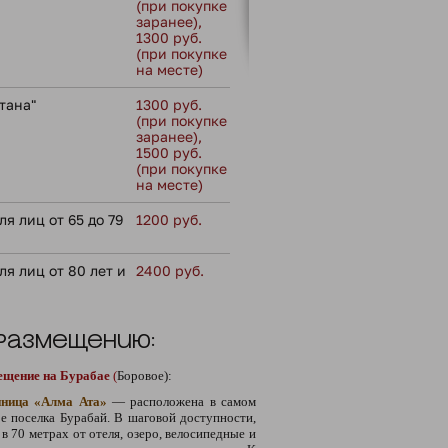
(при покупке
заранее),
1300 руб.
(при покупке
на месте)
тана"
1300 руб.
(при покупке
заранее),
1500 руб.
(при покупке
на месте)
я лиц от 65 до 79
1200 руб.
ля лиц от 80 лет и
2400 руб.
 размещению:
ещение на Бурабае
(
Боровое):
иница «Алма Ата»
— расположена в самом
е поселка Бурабай. В шаговой доступности,
 в 70 метрах от отеля, озеро, велосипедные и