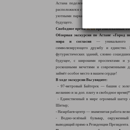
Астана поделена рекой Ишим на две част
расположился старый ламповый город, со с
уютными парками и жилами кварталами, н
будущего.
Свободное время
ИЛИ
организованный об
Обзорная экскурсия по Астане «Город п
мира и согласия
— уникального з
символизирующего дружбу и единство. 
футуристических зданий, словно сошедших
будущее, с широкими проспектами и ул
роскошными мечетями и современными дв
займёт особое место в вашем сердце!
В ходе экскурсии Вы увидите:
- 97-метровый Байтерек — башня с золо
желанию и за доп. плату в свободное время)*
- Единственный в мире огромный шатер 
Шатыр;
- Назарбаев-центр — знаменитая работа вел
- Водно-зелёный бульвар, окруженны
выводящий прямо к Резиденции Президента.