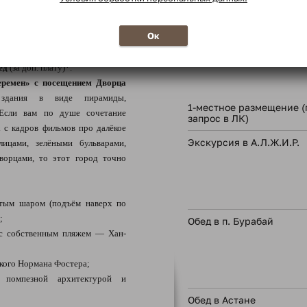
и: на одном берегу компактно
* в соответствии с програ
воими историческими улочками,
Ок
а другом — разместился город
В стоимость тура
ед
(за доп. плату)*.
еремен» с посещением Дворца
дания в виде пирамиды,
1-местное размещение (
Если вам по душе сочетание
запрос в ЛК)
 с кадров фильмов про далёкое
Экскурсия в А.Л.Ж.И.Р.
ицами, зелёными бульварами,
орцами, то этот город точно
тым шаром (подъём наверх по
;
Обед в п. Бурабай
с собственным пляжем — Хан-
икого Нормана Фостера;
й помпезной архитектурой и
Обед в Астане