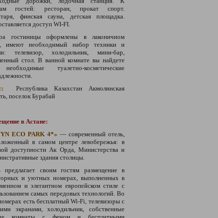
ходные дорожки, лодочная станция. К
гам гостей: ресторан, прокат спорт.
нтаря, финская сауна, детская площадка.
ставляется доступ WI-FI.
ра гостиницы оформлены в лаконичном
е, имеют необходимый набор техники и
ли: телевизор, холодильник, мини-бар,
менный стол. В ванной комнате вы найдете
необходимые туалетно-косметические
адлежности.
с:
Республика Казахстан Акмолинская
ть, поселок Бурабай
ещение в Астане:
TYN ECO PARK 4*»
— современный отель,
оложенный в самом центре левобережья: в
вой доступности Ак Орда, Министерства и
нистративные здания столицы.
ь предлагает своим гостям размещение в
торных и уютных номерах, выполненных в
еменном и элегантном европейском стиле с
ьзованием самых передовых технологий. Во
номерах есть бесплатный Wi-Fi, телевизоры с
кими экранами, холодильник, собственные
ые комнаты с феном и бесплатными