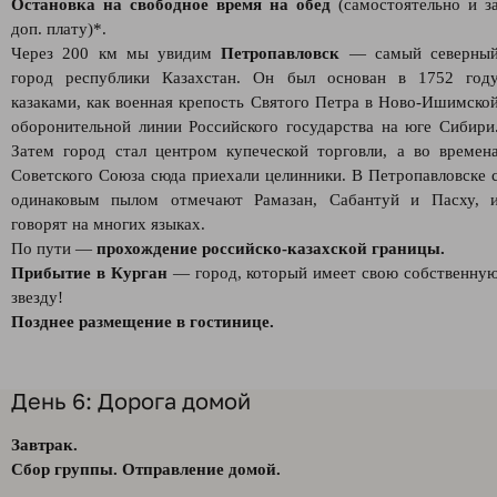
Остановка на свободное время на обед
(самостоятельно и з
доп. плату)*.
Через 200 км мы увидим
Петропавловск
— самый северны
город республики Казахстан. Он был основан в 1752 год
казаками, как военная крепость Святого Петра в Ново-Ишимско
оборонительной линии Российского государства на юге Сибири
Затем город стал центром купеческой торговли, а во времен
Советского Союза сюда приехали целинники. В Петропавловске 
одинаковым пылом отмечают Рамазан, Сабантуй и Пасху, 
говорят на многих языках.
По пути —
прохождение российско-казахской границы.
Прибытие в Курган
— город, который имеет свою собственну
звезду!
Позднее размещение в гостинице.
День 6: Дорога домой
Завтрак.
Сбор группы. Отправление домой.