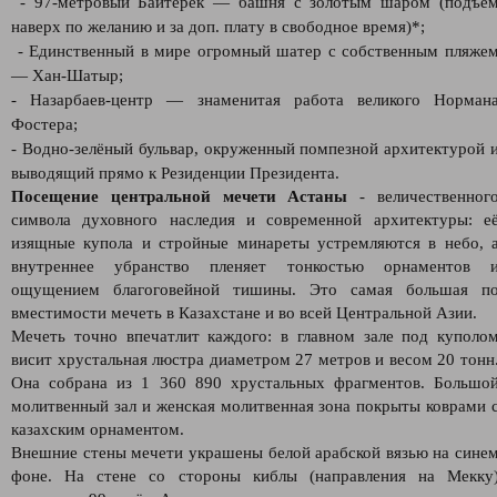
- 97-метровый Байтерек — башня с золотым шаром (подъё
наверх по желанию и за доп. плату в свободное время)*;
- Единственный в мире огромный шатер с собственным пляже
— Хан-Шатыр;
- Назарбаев-центр — знаменитая работа великого Норман
Фостера;
- Водно-зелёный бульвар, окруженный помпезной архитектурой 
выводящий прямо к Резиденции Президента.
Посещение центральной мечети Астаны
- величественног
символа духовного наследия и современной архитектуры: е
изящные купола и стройные минареты устремляются в небо, 
внутреннее убранство пленяет тонкостью орнаментов 
ощущением благоговейной тишины. Это самая большая п
вместимости мечеть в Казахстане и во всей Центральной Азии.
Мечеть точно впечатлит каждого: в главном зале под куполо
висит хрустальная люстра диаметром 27 метров и весом 20 тонн
Она собрана из 1 360 890 хрустальных фрагментов. Большо
молитвенный зал и женская молитвенная зона покрыты коврами 
казахским орнаментом.
Внешние стены мечети украшены белой арабской вязью на сине
фоне. На стене со стороны киблы (направления на Мекку