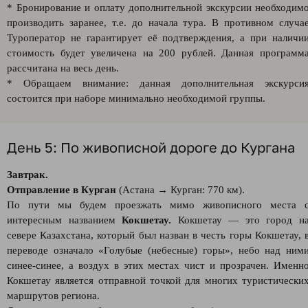
* Бронирование и оплату дополнительной экскурсии необходим
производить заранее, т.е. до начала тура. В противном случа
Туроператор не гарантирует её подтверждения, а при наличи
стоимость будет увеличена на 200 рублей. Данная программ
рассчитана на весь день.
* Обращаем внимание: данная дополнительная экскурси
состоится при наборе минимально необходимой группы.
День 5: По живописной дороге до Кургана
Завтрак.
Отправление в Курган
(Астана → Курган: 770 км).
По пути мы будем проезжать мимо живописного места 
интересным названием
Кокшетау.
Кокшетау — это город н
севере Казахстана, который был назван в честь горы Кокшетау, 
переводе означало «Голубые (небесные) горы», небо над ним
синее-синее, а воздух в этих местах чист и прозрачен. Именн
Кокшетау является отправной точкой для многих туристически
маршрутов региона.