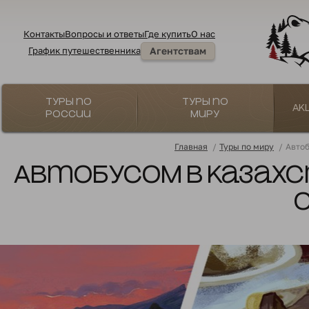
Контакты
Вопросы и ответы
Где купить
О нас
График путешественника
Агентствам
Туры по
Туры по
Ак
России
миру
Главная
/
Туры по миру
/
Автоб
Автобусом в Казахс