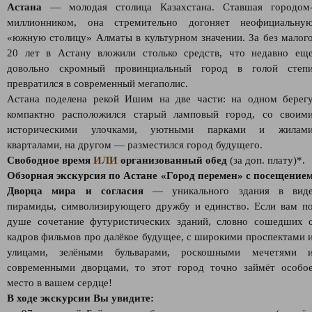
Астана
— молодая столица Казахстана. Ставшая городом
миллионником, она стремительно догоняет неофициальну
«южную столицу» Алматы в культурном значении. За без малог
20 лет в Астану вложили столько средств, что недавно ещ
довольно скромный провинциальный город в голой степ
превратился в современный мегаполис.
Астана поделена рекой Ишим на две части: на одном берег
компактно расположился старый ламповый город, со своим
историческими улочками, уютными парками и жилам
кварталами, на другом — разместился город будущего.
Свободное время
ИЛИ
организованный обед
(за доп. плату)*.
Обзорная экскурсия по Астане «Город перемен» с посещение
Дворца мира и согласия
— уникального здания в вид
пирамиды, символизирующего дружбу и единство. Если вам п
душе сочетание футуристических зданий, словно сошедших 
кадров фильмов про далёкое будущее, с широкими проспектами 
улицами, зелёными бульварами, роскошными мечетями 
современными дворцами, то этот город точно займёт особо
место в вашем сердце!
В ходе экскурсии Вы увидите: