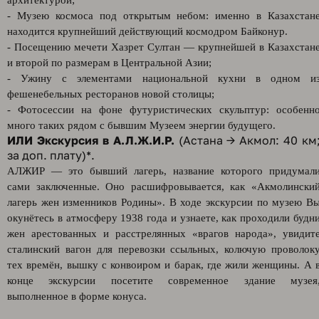
архитектурой;
- Музею космоса под открытым небом: именно в Казахстан
находится крупнейший действующий космодром Байконур.
- Посещению мечети Хазрет Султан — крупнейшей в Казахстан
и второй по размерам в Центральной Азии;
- Ужину с элементами национальной кухни в одном и
фешенебельных ресторанов новой столицы;
- Фотосессии на фоне футуристических скульптур: особенн
много таких рядом с бывшим Музеем энергии будущего.
ИЛИ
Экскурсия в А.Л.Ж.И.Р.
(Астана → Акмол: 40 км
за доп. плату)*.
АЛЖИР — это бывший лагерь, название которого придумал
сами заключенные. Оно расшифровывается, как «Акмолински
лагерь жен изменников Родины». В ходе экскурсии по музею В
окунётесь в атмосферу 1938 года и узнаете, как проходили будн
жен арестованных и расстрелянных «врагов народа», увидит
сталинский вагон для перевозки ссыльных, колючую проволок
тех времён, вышку с конвоиром и барак, где жили женщины. А 
конце экскурсии посетите современное здание музея
выполненное в форме конуса.