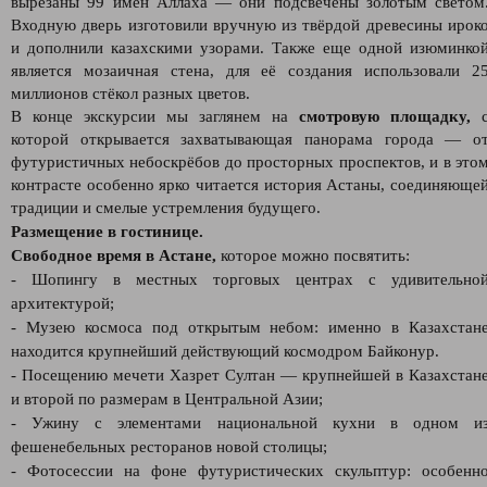
вырезаны 99 имён Аллаха — они подсвечены золотым светом
Входную дверь изготовили вручную из твёрдой древесины ирок
и дополнили казахскими узорами. Также еще одной изюминко
является мозаичная стена, для её создания использовали 2
миллионов стёкол разных цветов.
В конце экскурсии мы заглянем на
смотровую площадку,
которой открывается захватывающая панорама города — о
футуристичных небоскрёбов до просторных проспектов, и в это
контрасте особенно ярко читается история Астаны, соединяюще
традиции и смелые устремления будущего.
Размещение в гостинице.
Свободное время в Астане,
которое можно посвятить:
- Шопингу в местных торговых центрах с удивительно
архитектурой;
- Музею космоса под открытым небом: именно в Казахстан
находится крупнейший действующий космодром Байконур.
- Посещению мечети Хазрет Султан — крупнейшей в Казахстан
и второй по размерам в Центральной Азии;
- Ужину с элементами национальной кухни в одном и
фешенебельных ресторанов новой столицы;
- Фотосессии на фоне футуристических скульптур: особенн