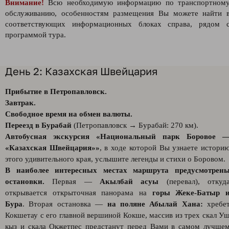
Внимание!
Всю необходимую информацию по транспортном
обслуживанию, особенностям размещения Вы можете найти 
соответствующих информационных блоках справа, рядом 
программой тура.
День 2: Казахская Швейцария
Прибытие в Петропавловск.
Завтрак.
Свободное время на обмен валюты.
Переезд в Бурабай
(Петропавловск → Бурабай: 270 км).
Автобусная экскурсия «Национальный парк Боровое 
«Казахская Швейцария»»
, в ходе которой Вы узнаете истори
этого удивительного края, услышите легенды и стихи о Боровом.
В наиболее интересных местах маршрута предусмотрен
остановки.
Первая —
Акылбай асуы
(перевал), откуд
открывается открыточная панорама на
горы Жеке-Батыр 
Бура
. Вторая остановка —
на поляне Абылай Хана:
хребе
Кокшетау с его главной вершиной Кокше, массив из трех скал У
кыз и скала Окжетпес предстанут перед Вами в самом лучше