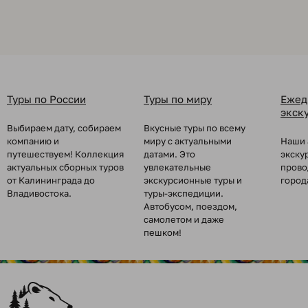
Туры по России
Туры по миру
Ежед
экск
Выбираем дату, собираем
Вкусные туры по всему
компанию и
миру с актуальными
Наши 
путешествуем! Коллекция
датами. Это
экску
актуальных сборных туров
увлекательные
прово
от Калининграда до
экскурсионные туры и
город
Владивостока.
туры-экспедиции.
Автобусом, поездом,
самолетом и даже
пешком!