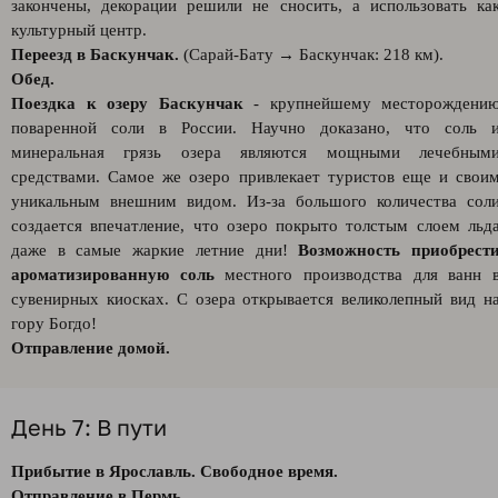
закончены, декорации решили не сносить, а использовать ка
культурный центр.
Переезд в Баскунчак.
(Сарай-Бату → Баскунчак: 218 км).
Обед.
Поездка к озеру Баскунчак
- крупнейшему месторождени
поваренной соли в России. Научно доказано, что соль 
минеральная грязь озера являются мощными лечебным
средствами. Самое же озеро привлекает туристов еще и свои
уникальным внешним видом. Из-за большого количества сол
создается впечатление, что озеро покрыто толстым слоем льд
даже в самые жаркие летние дни!
Возможность приобрест
ароматизированную соль
местного производства для ванн 
сувенирных киосках. С озера открывается великолепный вид н
гору Богдо!
Отправление домой.
День 7: В пути
Прибытие в Ярославль. Свободное время.
Отправление в Пермь.