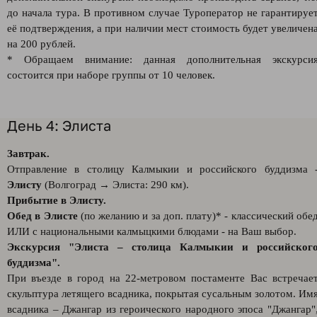
до начала тура. В противном случае Туроператор не гарантируе
её подтверждения, а при наличии мест стоимость будет увеличен
на 200 рублей.
* Обращаем внимание: данная дополнительная экскурси
состоится при наборе группы от 10 человек.
День 4: Элиста
Завтрак.
Отправление в столицу Калмыкии и российского буддизма 
Элисту
(Волгоград → Элиста: 290 км).
Прибытие в Элисту.
Обед в Элисте
(по желанию и за доп. плату)* - классический обе
ИЛИ с национальными калмыцкими блюдами - на Ваш выбор.
Экскурсия "Элиста – столица Калмыкии и российског
буддизма".
При въезде в город на 22-метровом постаменте Вас встречае
скульптура летящего всадника, покрытая сусальным золотом. Им
всадника – Джангар из героического народного эпоса "Джангар"