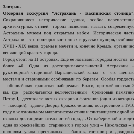
Завтрак.
Обзорная экскурсия "Астрахань - Каспийская столица"
Сохранившиеся исторические здания, особое переплетени
архитектурных стилей города позволяют назвать современну
Астрахань музеем под открытым небом. Историческая част
Астрахани – это подворья восточных и русских купцов, особняк
XVIII - XIX веков, храмы и мечети и, конечно Кремль, органичн
венчающий красоту города.
Город стоит на 11 островах. Ещё её называют городом мостов: и
более 40. Одна из достопримечательностей Астрахани 
рукотворный старинный Варвациевский канал с его шесть
мостами и старинными особняками по берегам. Особая гордост
– обновлённая гранитная набережная Волги, протяжённостью 
км, где располагаются величественный бронзовый памятни
Петру I, десятки тенистых скверов и фонтанов (один из которы
– поющий), здание Дворца бракосочетания, построенное в 191
году в колониальном мавританском стиле и считающееся одной и
главных достопримечательностей города. От набережной отходи
одна из красивейших старинных в городе улиц – Никольская – 
прошлом улица престижных банков, гостиниц и доходны