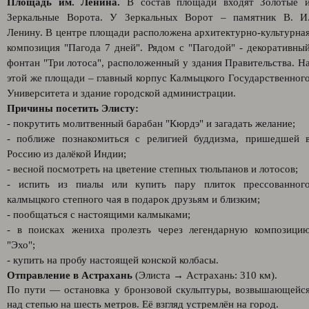
Площадь им. Ленина.
В состав площади входят Золотые 
Зеркальные Ворота. У Зеркальных Ворот – памятник В. И
Ленину. В центре площади расположена архитектурно-культурна
композиция "Пагода 7 дней". Рядом с "Пагодой" - декоративны
фонтан "Три лотоса", расположенный у здания Правительства. Н
этой же площади – главный корпус Калмыцкого Государственног
Университета и здание городской администрации.
Причины посетить Элисту:
- покрутить молитвенный барабан "Кюрдэ" и загадать желание;
- поближе познакомиться с религией буддизма, пришедшей 
Россию из далёкой Индии;
- весной посмотреть на цветение степных тюльпанов и лотосов;
- испить из пиалы или купить пару плиток прессованног
калмыцкого степного чая в подарок друзьям и близким;
- пообщаться с настоящими калмыками;
- в поисках жениха пролезть через легендарную композици
"Эхо";
- купить на пробу настоящей конской колбасы.
Отправление в Астрахань
(Элиста → Астрахань: 310 км).
По пути — остановка у бронзовой скульптуры, возвышающейс
над степью на шесть метров. Её взгляд устремлён на город.