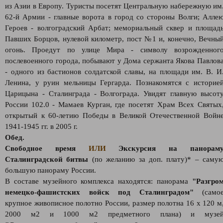
из Азии в Европу. Туристы посетят Центральную набережную им
62-й Армии - главные ворота в город со стороны Волги; Алле
Героев - волгоградский Арбат; мемориальный сквер и площад
Павших Борцов, нулевой километр, пост №1 и, конечно, Вечны
огонь. Проедут по улице Мира - символу возрожденног
послевоенного города, побывают у Дома сержанта Якова Павлов
- одного из бастионов солдатской славы, на площади им. В. И
Ленина, у руин мельницы Гергарда. Познакомятся с историе
Царицына - Сталинграда - Волгограда. Увидят главную высот
России 102.0 - Мамаев Курган, где посетят Храм Всех Святых
открытый к 60-летию Победы в Великой Отечественной Войн
1941-1945 гг. в 2005 г.
Обед.
Свободное время
ИЛИ
Экскурсия на панорам
Сталинградской битвы
(по желанию за доп. плату)* – саму
большую панораму России.
В составе музейного комплекса находятся: панорама
"Разгро
немецко-фашистских войск под Сталинградом"
(само
крупное живописное полотно России, размер полотна 16 х 120 м
2000 м2 и 1000 м2 предметного плана) и музе