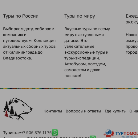
Туры по России
Туры по миру
Ежед
экск
Выбираем дату, собираем
Вкусные туры по всему
компанию и
миру с актуальными
Наши 
путешествуем! Коллекция
датами. Это
экску
актуальных сборных туров
увлекательные
прово
от Калининграда до
экскурсионные туры и
город
Владивостока.
туры-экспедиции.
Автобусом, поездом,
самолетом и даже
пешком!
Контакты
Вопросы и ответы
Где купить
О на
Туристам
+7 906 876 11 76