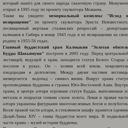
который нашёл для своего народа сказочную страну. Монумен
открыт в 1995 году по проекту скульптора Можаева.
Также вы увидите:
мемориальный комплекс "Исход 
возвращение"
по проекту скульптора Эрнста Неизвестного
посвященный жертвам сталинских репрессий – депортаци
калмыков в Сибирь в конце 1943 года и их возвращении на сво
родину в 1955-56 годах.
Главный буддистский храм Калмыкии "Золотая обител
Будды Шакьямуни"
построен в 2005 году. Перед центрально
лестницей, ведущей в храм, находится статуя Белого Старца 
посохом в руках. Он – хозяин всей земли, покровител
плодородия и долголетия. Между двумя частями лестниц
низвергается водопад – символ жизни. Вокруг храма стату
проповедников буддизма в странах Юго-Восточной Азии. Внутр
храма, в центре алтаря огромная статуя Будды, выполненная и
металла и покрытая тонким слоем золота. Левая и правая част
алтаря украшены фигурками многочисленных богов и полубогов
Возле правой части алтаря, в стеклянном шкафу хранится одеяни
Далай-Ламы XIV – главы буддистов всего мира. В подвально
части храма – музей истории буддизма.