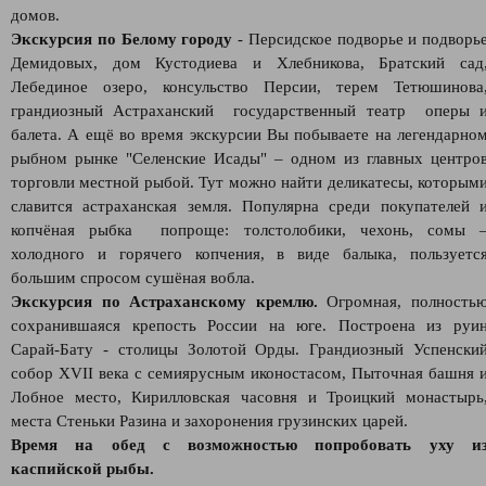
домов.
Экскурсия по Белому городу
- Персидское подворье и подворь
Демидовых, дом Кустодиева и Хлебникова, Братский сад
Лебединое озеро, консульство Персии, терем Тетюшинова
грандиозный Астраханский государственный театр оперы 
балета. А ещё во время экскурсии Вы побываете на легендарно
рыбном рынке "Селенские Исады" – одном из главных центро
торговли местной рыбой. Тут можно найти деликатесы, которым
славится астраханская земля. Популярна среди покупателей 
копчёная рыбка попроще: толстолобики, чехонь, сомы 
холодного и горячего копчения, в виде балыка, пользуетс
большим спросом сушёная вобла.
Экскурсия по Астраханскому кремлю.
Огромная, полность
сохранившаяся крепость России на юге. Построена из руи
Сарай-Бату - столицы Золотой Орды. Грандиозный Успенски
собор XVII века с семиярусным иконостасом, Пыточная башня 
Лобное место, Кирилловская часовня и Троицкий монастырь
места Стеньки Разина и захоронения грузинских царей.
Время на обед с возможностью попробовать уху и
каспийской рыбы.