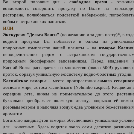
Во второй половине дня -
свободное время
- отлична
возможность совершить прогулку по Волге на теплоходе
ресторане, полюбоваться подсветкой набережной, попробоват
воблы и астраханских напитков.
ИЛИ
Экскурсия "Дельта Волги"
(по желанию и за доп. плату)*, в ход
водной прогулки Вы побываете в одном из уникальны
природных комплексов нашей планеты – на
взморье Каспия
непосредственно рядом с астраханским государственны
природным биосферным заповедником. Перед впадением 
Каспий Волга распадается на множество (около 500!) рукавов 
проток, образуя уникальную экосистему водно-болотных угодий.
Каспийское взморье
– место произрастания
самого северног
лотоса
в мире, лотоса каспийского (Nelumbo caspica). Расцветая 
середине лета, ничем не примечательное до этого растени
буквально преображает волжскую дельту, покрывая её нежно
розовым ковром и наполняя воздух едва уловимым божественны
ароматом.
Богатство ландшафтов взморья обеспечивает уникальные услови
для животных. Здесь водится около семи десятков различны
видов рыб, включая белугу, осетра, стерлядь и севрюгу. Н