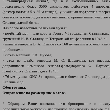
"Сталинградская битва"
, где в 8 экспозиционных зала
представлено более 3500 экспонатов, действуют 4 диорам
(размер полотна 5 х 25 м каждая), уникальная портретная галере
советских полководцев и военачальников, принимавших участие 
Сталинградской битве.
Наиболее известные реликвии музея:
• почётный меч – дар короля Георга VI гражданам Сталинграда
вручённый И. В. Сталину на Тегеранской конференции в 1943 г.;
• шинель генерала В. А. Глазкова со 168 пулевыми и осколочным
пробоинами;
• китель маршала Г. К. Жукова;
• стол из штаба генерала М. С. Шумилова, где впервы
допрашивали немецкого генерал-фельдмаршала Ф. Паулюса
пленённого в Сталинграде в 1943 г.;
• 76-мм пушка «ЗИС-3», прошедшая с боями от Сталинграда д
Берлина и др.
Сбор группы.
Отправление на размещение в отеле.
* Обращаем Ваше внимание, что бронирование и оплат
дополнительной экскурсии необходимо производить заранее, т.е