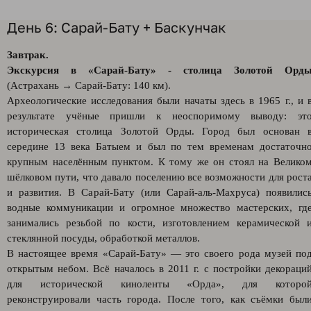
День 6: Сарай-Бату + Баскунчак
Завтрак.
Экскурсия в «Сарай-Бату» - столица Золотой Орд
(Астрахань → Сарай-Бату: 140 км).
Археологические исследования были начаты здесь в 1965 г., и 
результате учёные пришли к неоспоримому выводу: эт
историческая столица Золотой Орды. Город был основан 
середине 13 века Батыем и был по тем временам достаточн
крупным населённым пунктом. К тому же он стоял на Велико
шёлковом пути, что давало поселению все возможности для рост
и развития. В Сарай-Бату (или Сарай-аль-Махруса) появилис
водные коммуникации и огромное множество мастерских, гд
занимались резьбой по кости, изготовлением керамической 
стеклянной посуды, обработкой металлов.
В настоящее время «Сарай-Бату» — это своего рода музей по
открытым небом. Всё началось в 2011 г. с постройки декораци
для исторической киноленты «Орда», для которо
реконструировали часть города. После того, как съёмки был