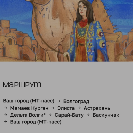
Маршрут
Ваш город (МТ-пасс)
Волгоград
→
Мамаев Курган
Элиста
Астрахань
→
→
→
Дельта Волги*
Сарай-Бату
Баскунчак
→
→
→
Ваш город (МТ-пасс)
→