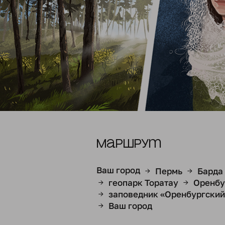
Маршрут
Ваш город
Пермь
Барда
→
→
геопарк Торатау
Оренбу
→
→
заповедник «Оренбургский
→
Ваш город
→