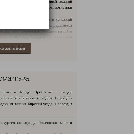
н, автомобиль, поезд, воздушный, водный
ости от количества пассажиров, логистики
ри бронировании, может носить условный
ь транспортного средства определяется
аться от обозначенного на схеме на сайте
влен автобус как большей, так и меньшей
казать еще
мма тура
ерми в Барду. Прибытие в Барду.
аепитие с чак-чаком и мёдом. Переезд в
родку «Станция Бирский уезд». Переезд в
кскурсия по городу. Посещение мечети