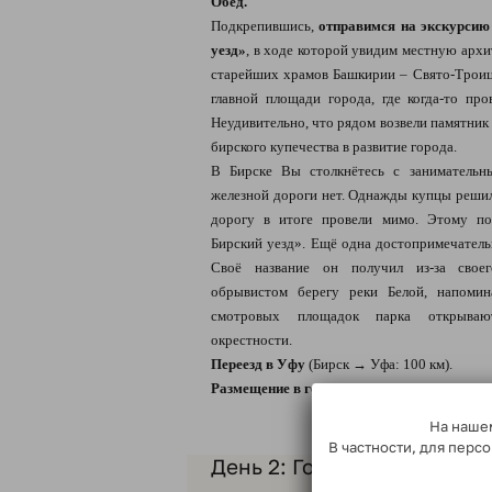
Обед.
Подкрепившись,
отправимся на экскурсию
уезд»
, в ходе которой увидим местную арх
старейших храмов Башкирии – Свято-Троиц
главной площади города, где когда-то пр
Неудивительно, что рядом возвели памятник
бирского купечества в развитие города.
В Бирске Вы столкнётесь с занимательны
железной дороги нет. Однажды купцы решил
дорогу в итоге провели мимо. Этому по
Бирский уезд». Ещё одна достопримечатель
Своё название он получил из-за свое
обрывистом берегу реки Белой, напомин
смотровых площадок парка открыва
окрестности.
Переезд в Уфу
(Бирск → Уфа: 100 км).
Размещение в гостинице.
На нашем
В частности, для пер
День 2: Город трёх шурупо