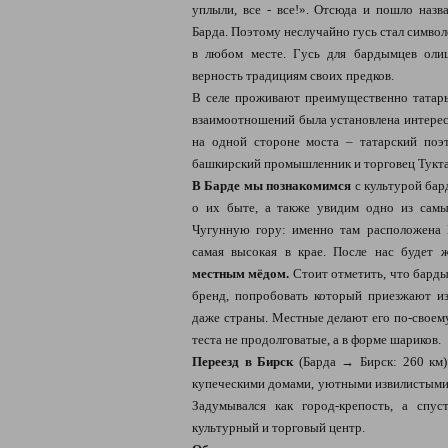
уплыли, все - все!». Отсюда и пошло назв
Барда. Поэтому неслучайно гусь стал симво
в любом месте. Гусь для бардымцев оли
верность традициям своих предков.
В селе проживают преимущественно татар
взаимоотношений была установлена интерес
на одной стороне моста – татарский поэ
башкирский промышленник и торговец Тукт
В Барде мы познакомимся
с культурой бар
о их быте, а также увидим одно из сам
Чугунную гору: именно там расположена 
самая высокая в крае. После нас будет
местным мёдом.
Стоит отметить, что барды
бренд, попробовать который приезжают и
даже страны. Местные делают его по-своем
теста не продолговатые, а в форме шариков.
Переезд в Бирск
(Барда → Бирск: 260 км)
купеческими домами, уютными извилистыми 
Задумывался как город-крепость, а спус
культурный и торговый центр.