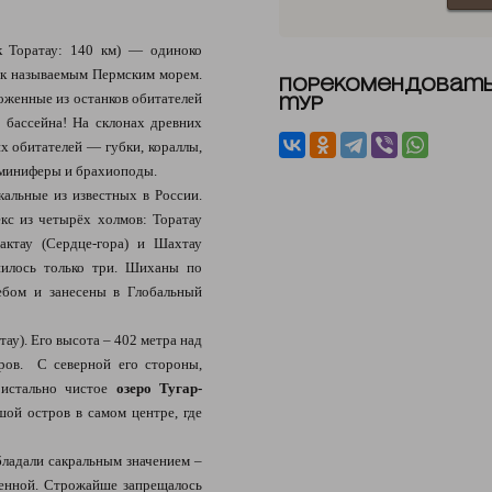
 Торатау: 140 км) — одиноко
ак называемым Пермским морем.
Порекомендоват
оженные из останков обитателей
тур
о бассейна! На склонах древних
 обитателей — губки, кораллы,
аминиферы и брахиоподы.
кальные из известных в России.
кс из четырёх холмов: Торатау
рактау (Сердце-гора) и Шахтау
анилось только три. Шиханы по
ебом и занесены в Глобальный
тау). Его высота – 402 метра над
тров. С северной его стороны,
ристально чистое
озеро Тугар-
ой остров в самом центре, где
бладали сакральным значением –
щенной. Строжайше запрещалось