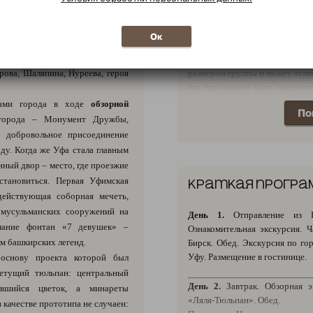
автобус,микроавтобус, минивэ
транспорт и другое(в зависим
х городов на Урале и уж точно
маршрута и т.д.).
Ок
нальная Уфа, основанная в XVI
Рассадка, предоставленная п
ской и восточной архитектуры. С
характер. Тип и вместимост
рова, Шаляпина, Нуреева, героя
размером группы и может отлич
(по туру может быть предоста
вместимости).
тами города в ходе
обзорной
По
 города – Монумент Дружбы,
 добровольное присоединение
ду. Когда же Уфа стала главным
иный двор – место, где проезжие
становиться. Первая Уфимская
Краткая програ
действующая соборная мечеть,
 мусульманских сооружений на
День 1.
Отправление из П
имание фонтан «7 девушек» –
Ознакомительная экскурсия. Ч
ам башкирских легенд.
Бирск. Обед. Экскурсия по го
Уфу. Размещение в гостинице.
 основу проекта которой был
етущий тюльпан: центральный
День 2.
Завтрак. Обзорная э
вшийся цветок, а минареты
«Ляля-Тюльпан». Обед.
 качестве прототипа не случаен: