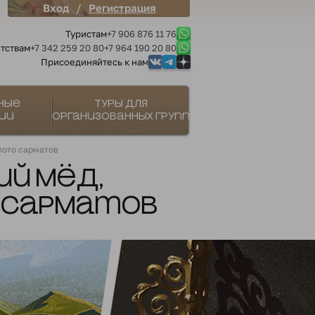
/
Вход
Регистрация
Туристам
+7 906 876 11 76
тствам
+7 342 259 20 80
+7 964 190 20 80
Присоединяйтесь к нам
ные
Туры для
ии
организованных групп
лото сарматов
ий мёд,
о сарматов