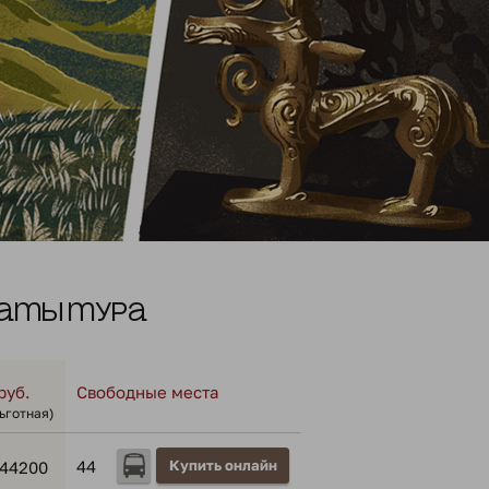
аты тура
руб.
Свободные места
льготная)
44
Купить онлайн
44200