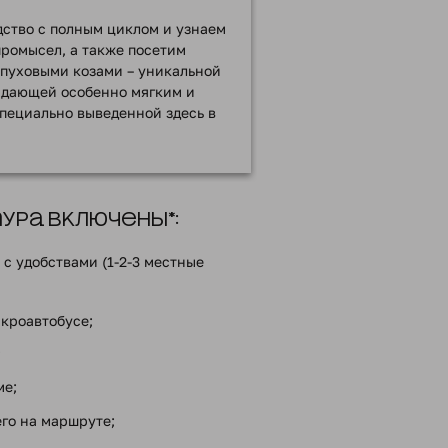
дство с полным циклом и
узнаем
промысел
, а также посетим
пуховыми козами – уникальной
адающей особенно мягким и
пециально выведенной здесь в
ра включены*:
с удобствами (1-2-3 местные
кроавтобусе;
;
ме;
го на маршруте;