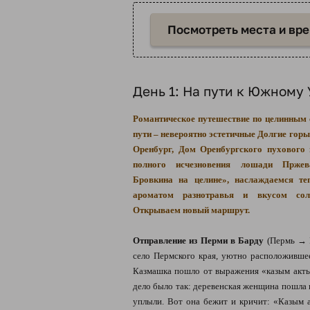
Посмотреть места и вр
День 1: На пути к Южному
Романтическое путешествие по целинным 
пути – невероятно эстетичные Долгие горы
Оренбург, Дом Оренбургского пухового 
полного исчезновения лошади Пржев
Бровкина на целине», наслаждаемся те
ароматом разнотравья и вкусом сол
Открываем новый маршрут.
Отправление из Перми в Барду
(Пермь → Б
село Пермского края, уютно расположившее
Казмашка пошло от выражения «казым акты»
дело было так: деревенская женщина пошла на
уплыли. Вот она бежит и кричит: «Казым а