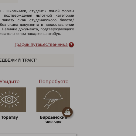
н - школьники, cтуденты очной формы
я подтверждения льготной категории
 заказу скан студенческого билета/
(без скана документа в предоставлении
). Наличие документа, подтверждающего
бязательно при посадке в автобус.
График путешественника
МЕДВЕЖИЙ ТРАКТ"
Увидите
Попробуете
Торатау
Бардымский
чак-чак