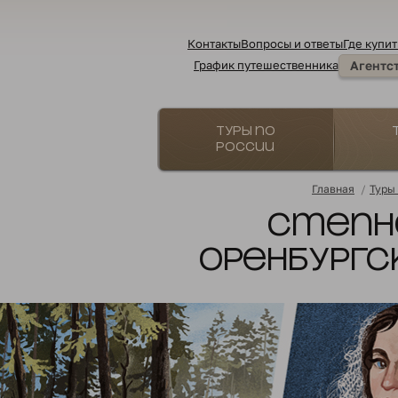
Контакты
Вопросы и ответы
Где купит
График путешественника
Агентс
Туры по
России
Главная
/
Туры
Степно
оренбургс