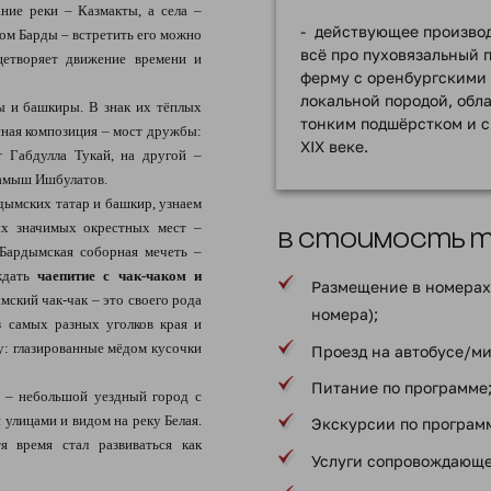
ание реки – Казмакты, а села –
- действующее произво
лом Барды – встретить его можно
всё про пуховязальный 
цетворяет движение времени и
ферму с оренбургскими 
локальной породой, обл
ы и башкиры. В знак их тёплых
тонким подшёрстком и с
ная композиция – мост дружбы:
XIX веке.
т Габдулла Тукай, на другой –
амыш Ишбулатов.
дымских татар и башкир, узнаем
ых значимых окрестных мест –
В стоимость ту
Бардымская соборная мечеть –
 ждать
чаепитие с чак-чаком и
Размещение в номерах 
мский чак-чак – это своего рода
номера);
з самых разных уголков края и
у: глазированные мёдом кусочки
Проезд на автобусе/ми
Питание по программе
 – небольшой уездный город с
улицами и видом на реку Белая.
Экскурсии по програм
тя время стал развиваться как
Услуги сопровождающе