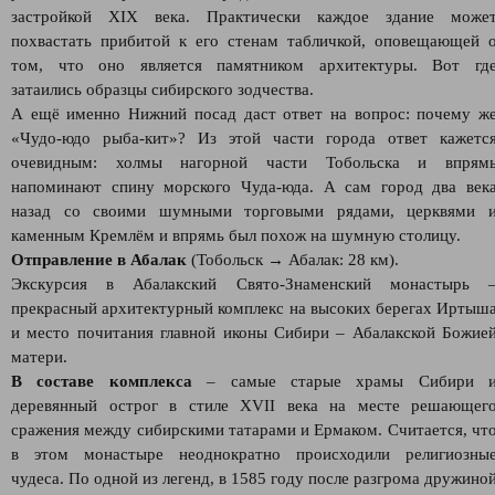
застройкой XIX века. Практически каждое здание може
похвастать прибитой к его стенам табличкой, оповещающей 
том, что оно является памятником архитектуры. Вот гд
затаились образцы сибирского зодчества.
А ещё именно Нижний посад даст ответ на вопрос: почему ж
«Чудо-юдо рыба-кит»? Из этой части города ответ кажетс
очевидным: холмы нагорной части Тобольска и впрям
напоминают спину морского Чуда-юда. А сам город два век
назад со своими шумными торговыми рядами, церквями 
каменным Кремлём и впрямь был похож на шумную столицу.
Отправление в Абалак
(Тобольск → Абалак: 28 км).
Экскурсия в Абалакский Свято-Знаменский монастырь 
прекрасный архитектурный комплекс на высоких берегах Иртыш
и место почитания главной иконы Сибири – Абалакской Божие
матери.
В составе комплекса
– самые старые храмы Сибири 
деревянный острог в стиле XVII века на месте решающег
сражения между сибирскими татарами и Ермаком. Считается, чт
в этом монастыре неоднократно происходили религиозны
чудеса. По одной из легенд, в 1585 году после разгрома дружино