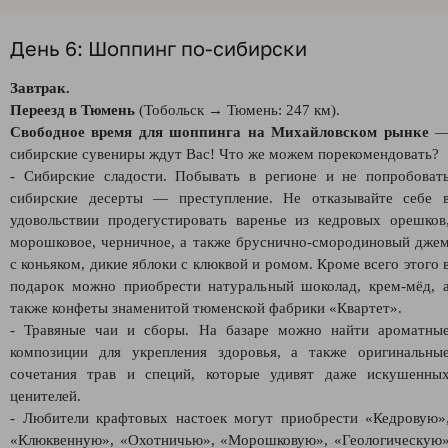
День 6: Шоппинг по-сибирски
Завтрак.
Переезд в Тюмень
(Тобольск → Тюмень: 247 км).
Свободное время для шоппинга на Михайловском рынке
сибирские сувениры ждут Вас! Что же можем порекомендовать?
- Сибирские сладости. Побывать в регионе и не попробоват
сибирские десерты — преступление. Не отказывайте себе 
удовольствии продегустировать варенье из кедровых орешков
морошковое, черничное, а также бруснично-смородиновый дже
с коньяком, дикие яблоки с клюквой и ромом. Кроме всего этого 
подарок можно приобрести натуральный шоколад, крем-мёд, 
также конфеты знаменитой тюменской фабрики «Квартет».
- Травяные чаи и сборы. На базаре можно найти ароматны
композиции для укрепления здоровья, а также оригинальны
сочетания трав и специй, которые удивят даже искушенны
ценителей.
- Любители крафтовых настоек могут приобрести «Кедровую»
«Клюквенную», «Охотничью», «Морошковую», «Геологическую