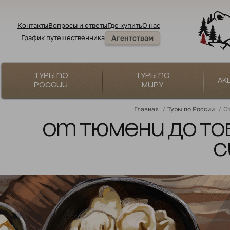
Контакты
Вопросы и ответы
Где купить
О нас
График путешественника
Агентствам
Туры по
Туры по
Ак
России
миру
Главная
/
Туры по России
/
От
От Тюмени до То
С