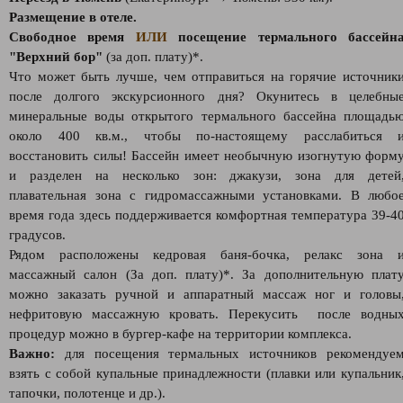
Размещение в отеле.
Свободное время
ИЛИ
посещение термального бассейн
"Верхний бор"
(за доп. плату)*.
Что может быть лучше, чем отправиться на горячие источник
после долгого экскурсионного дня? Окунитесь в целебны
минеральные воды открытого термального бассейна площадь
около 400 кв.м., чтобы по-настоящему расслабиться 
восстановить силы! Бассейн имеет необычную изогнутую форм
и разделен на несколько зон: джакузи, зона для детей
плавательная зона с гидромассажными установками. В любо
время года здесь поддерживается комфортная температура 39-4
градусов.
Рядом расположены кедровая баня-бочка, релакс зона 
массажный салон (За доп. плату)*. За дополнительную плат
можно заказать ручной и аппаратный массаж ног и головы
нефритовую массажную кровать. Перекусить после водны
процедур можно в бургер-кафе на территории комплекса.
Важно:
для посещения термальных источников рекомендуе
взять с собой купальные принадлежности (плавки или купальник
тапочки, полотенце и др.).