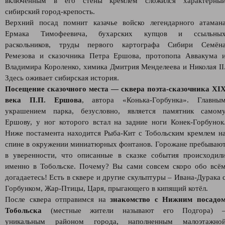
включённым в его стены кремлем сложился характерны
сибирский город-крепость.
Верхний посад помнит казачье войско легендарного атаман
Ермака Тимофеевича, бухарских купцов и ссыльны
раскольников, труды первого картографа Сибири Семён
Ремезова и сказочника Петра Ершова, протопопа Аввакума 
Владимира Короленко, химика Дмитрия Менделеева и Николая II
Здесь оживает сибирская история.
Посещение сказочного места — сквера поэта-сказочника XI
века П.П. Ершова
, автора «Конька-Горбунка». Главны
украшением парка, безусловно, является памятник самом
Ершову, у ног которого встал на задние ноги Конек-Горбунок
Ниже постамента находится Рыба-Кит с Тобольским кремлем н
спине в окружении миниатюрных фонтанов. Горожане пребываю
в уверенности, что описанные в сказке события происходил
именно в Тобольске. Почему? Вы сами совсем скоро обо всё
догадаетесь! Есть в сквере и другие скульптуры – Ивана-Дурака 
Горбунком, Жар-Птицы, Царя, прыгающего в кипящий котёл.
После сквера отправимся на
знакомство с Нижним посадо
Тобольска
(местные жители называют его Подгора) 
уникальным районом города, наполненным малоэтажно