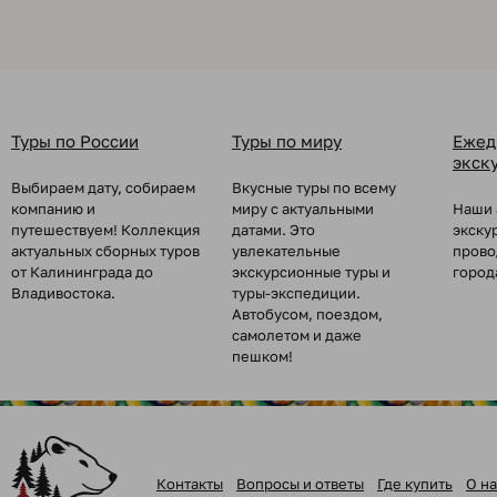
Туры по России
Туры по миру
Ежед
экск
Выбираем дату, собираем
Вкусные туры по всему
компанию и
миру с актуальными
Наши 
путешествуем! Коллекция
датами. Это
экску
актуальных сборных туров
увлекательные
прово
от Калининграда до
экскурсионные туры и
город
Владивостока.
туры-экспедиции.
Автобусом, поездом,
самолетом и даже
пешком!
Контакты
Вопросы и ответы
Где купить
О на