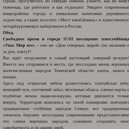
стране, прогуляетесь по скверам Тюмени, узнаете, как же живу
тюменцы, где работают и как отдыхают. Увидите современны
микрорайоны города и уникальные памятники деревянног
зодчества, а также посетите «Мост влюблённых» и единственну
четырёхуровневую набережную в России.
Обед.
Свободное время в городе
ИЛИ
посещение этностойбищ
«Увас Мир хот»
– оно же «Дом северных людей» (по желанию 
за доп. плату)*.
Вас ждёт погружение в самый настоящий северный колорит
Вместе мы отправимся в место, где воссоздана жизнь коренны
малочисленных народов Тюменской области: ханты, манси 
ненцев.
Здесь под открытым небом разместились хантыйская изба
ненецкий чум, охотничий лабаз, вёсельные обласа, оленьи нарты 
подбитые мехом лыжи-волокуши, которые двигаются тольк
вперёд. Территория комплекса по своей планировке повторяе
традиционное стойбище народов Севера: все традиционны
элементы бережно воссозданы современными представителям
тех самых коренных народов, сумевших сохранить сво
самобытность и до наших дней.