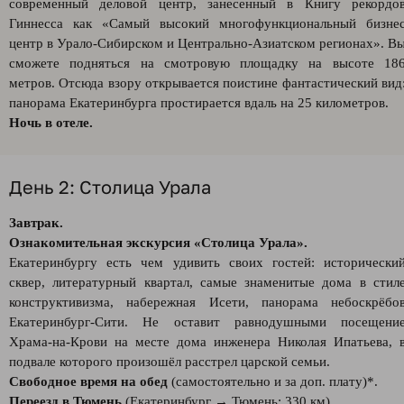
современный деловой центр, занесенный в Книгу рекордо
Гиннесса как «Самый высокий многофункциональный бизне
центр в Урало-Сибирском и Центрально-Азиатском регионах». В
сможете подняться на смотровую площадку на высоте 18
метров. Отсюда взору открывается поистине фантастический вид
панорама Екатеринбурга простирается вдаль на 25 километров.
Ночь в отеле.
День 2: Столица Урала
Завтрак.
Ознакомительная экскурсия «Столица Урала».
Екатеринбургу есть чем удивить своих гостей: исторически
сквер, литературный квартал, самые знаменитые дома в стил
конструктивизма, набережная Исети, панорама небоскрёбо
Екатеринбург-Сити. Не оставит равнодушными посещени
Храма-на-Крови на месте дома инженера Николая Ипатьева, 
подвале которого произошёл расстрел царской семьи.
Свободное время на обед
(самостоятельно и за доп. плату)*.
Переезд в Тюмень
(Екатеринбург → Тюмень: 330 км).