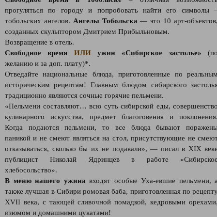
прогуляться по городу и попробовать найти его символы 
тобольских ангелов.
Ангелы Тобольска
— это 10 арт-объектов
созданных скульптором Дмитрием Прибыльновым.
Возвращение в отель.
Свободное время
ИЛИ
ужин «Сибирское застолье»
(п
желанию и за доп. плату)*.
Отведайте национальные блюда, приготовленные по реальны
историческим рецептам! Главным блюдом сибирского застоль
традиционно являются сочные горячие пельмени.
«Пельмени составляют… всю суть сибирской еды, совершенств
кулинарного искусства, предмет благоговения и поклонения
Когда подаются пельмени, то все блюда бывают поражен
паникой и не смеют являться на стол, присутствующие не смею
отказываться, сколько бы их не подавали», — писал в XIX век
публицист Николай Ядринцев в работе «Сибирско
хлебосольство».
В меню нашего ужина
входят особые Уха-евшие пельмени, 
также лучшая в Сибири ромовая баба, приготовленная по рецепт
XVII века, с тающей сливочной помадкой, кедровыми орехами
изюмом и домашними цукатами!