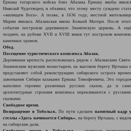
Ермака татарского войска близ Абалака Ермаку якобы явилс
Николай Чудотворец и объявил, что этому месту суждено стат
«жилищем Бога». А позже, в 1636 году, местной жительниц
Марии явилась Абалакская икона Божьей Матери. После этог
события построили деревянную Знаменскую церковь. А ещ
позднее, на рубеже XVII и XVIII веков тут построили комплек
каменных храмов.
Обед.
Посещение туристического комплекса Абалак.
Деревянная крепость расположилась рядом с Абалакским Свято
Знаменским мужским монастырем, на высоком берегу Иртыша 
представляет собой реконструкцию сибирского острога време
завоевания Сибири казаками Ермака Тимофеевича. Это городо
наполнен героями различных русских сказок, да и сам
архитектурные строения комплекса перекликаются с русским
сказками.
Свободное время.
Возвращение в Тобольск.
По пути сделаем
памятный кадр 
стеллы «Здесь начинается Сибирь»
, на берегу Иртыша, с видо
на сибирские дали.
Свободное время в Тобольске
– отличная возможност