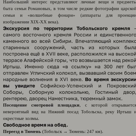
Наибольший интерес представляют личные вещи и предмет
быта семьи Романовых, в том числе редкие фотографии царско
семьи и «волшебные фонари» (аппараты для проекци
изображении XIX-XX века).
Экскурсия по территории Тобольского кремля
самого восточного кремля России и единственног
каменного во всей Сибири. Впечатляющий комплек
старинных сооружений, часть из которых был
построена ещё в XVII веке, расположился на высоко
террасе Алафейской горы, что возвышается над реко
Иртыш. Именно сюда «в ссылку» на 300 лет бы
отправлен Угличский колокол, вызвавший своим бое
народные волнения в XVI веке.
Во время экскурси
вы увидите
Софийско-Успенский и Покровски
Соборы, Соборную колокольню, Гостиный двор
рентерею, дворец Наместника, тюремный замок.
Посещение смотровой площадки
, с которой открываетс
невероятный вид на Нижний посад Тобольска, реку Иртыш 
окрестные холмы.
Свободное время на обед.
Переезд в Тюмень
(Тобольск → Тюмень: 247 км).