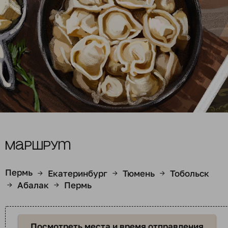
Маршрут
Пермь
Екатеринбург
Тюмень
Тобольск
→
→
→
Абалак
Пермь
→
→
Посмотреть места и время отправления