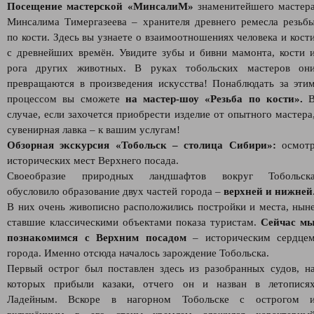
Посещение мастерской «МинсалиМ»
знаменитейшего мастер
Минсалима Тимергазеева – хранителя древнего ремесла резьб
по кости. Здесь вы узнаете о взаимоотношениях человека и кост
с древнейших времён. Увидите зубы и бивни мамонта, кости 
рога других животных. В руках тобольских мастеров он
превращаются в произведения искусства! Понаблюдать за эти
процессом вы сможете
на мастер-шоу «Резьба по кости».
случае, если захочется приобрести изделие от опытного мастера
сувенирная лавка – к вашим услугам!
Обзорная экскурсия «Тобольск – столица Сибири»:
осмот
исторических мест Верхнего посада.
Своеобразие природных ландшафтов вокруг Тобольск
обусловило образование двух частей города –
верхней и нижней
В них очень живописно расположились постройки и места, нын
ставшие классическими объектами показа туристам.
Сейчас м
познакомимся с Верхним посадом
– историческим сердце
города. Именно отсюда началось зарождение Тобольска.
Первый острог был поставлен здесь из разобранных судов, н
которых прибыли казаки, отчего он и назван в летопися
Ладейным. Вскоре в нагорном Тобольске с острогом 