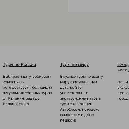
Туры по России
Туры по миру
Ежед
экск
Выбираем дату, собираем
Вкусные туры по всему
компанию и
миру с актуальными
Наши 
путешествуем! Коллекция
датами. Это
экску
актуальных сборных туров
увлекательные
прово
от Калининграда до
экскурсионные туры и
город
Владивостока.
туры-экспедиции.
Автобусом, поездом,
самолетом и даже
пешком!