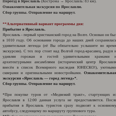
Переезд в Ярославль
(Кострома → Ярославль: 83 км).
Ознакомительная экскурсия по Ярославлю.
Сбор группы. Отправление на маршрут.
**Альтернативный вариант программы дня:
Прибытие в Ярославль.
Ярославль - первый христианский город на Волге. Основан он бы
в 1010 году. Об основании города до наших дней сохранилас
удивительная легенда (её Вы обязательно услышите во врем
экскурсии). С тех пор стоит над Волгой город-красавец, радуя 
удивляя горожан и гостей удивительными храмами 
архитектурными ансамблями (исторический центр Ярославл
внесён в список Всемирного наследия ЮНЕСКО!), уютным
скверами и оригинальными новостройками.
Ознакомительна
экскурсия «Ярославль — город легенд»*.
Сбор группы. Отправление на маршрут.
*При покупке туров от «Медвежий тракт», стартующих и
Ярославля в 12:00 данная услуга не предоставляется. Посл
прибытия в Ярославль туристов сразу подвозят к основном
автобусу, следующему по маршруту группового тура.