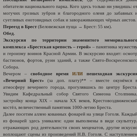
обитатели национального парка. Кого здесь только ни увидишь: о
могучих грозных зубров и благородного оленя до забавных 
суетливых енотовидных собак и завораживающих чёрных аистов.
Переезд в Брест
(Беловежская пуща → Брест: 55 км).
Обед
.
Экскурсия по территории знаменитого мемориальног
комплекса «Брестская крепость – герой»
– памятника мужеств
и героизму воинов Красной Армии. В экскурсию входит: осмот
бастионов, фортов, руин зданий, а также Свято-Воскресенског
Собора.
Вечером –
свободное время
ИЛИ
пешеходная экскурси
«Вечерний Брест»
(за доп. плату)** – вместе окунёмся 
атмосферу вечернего города, прогулявшись по центру Бреста
Увидим Кафедральный собор Святого Симеона Столпника
застройку конца XIX – начала XX веков, Крестовоздвиженски
костёл, величественный памятник 1000-летию Бреста.
Далее посетим аллею кованных фонарей на улице Гоголя. Кажды
из фонарей здесь уникален: одни выполнены в виде скульптур
отражающих род деятельности своих меценатов, другие искусн
воплощают сцены из произведений Н.В. Гоголя. С наступление