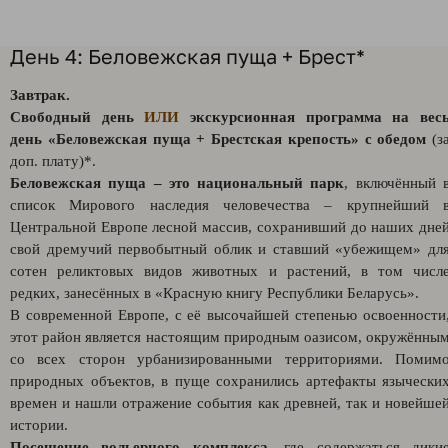
День 4: Беловежская пуща + Брест*
Завтрак.
Свободный день
ИЛИ
экскурсионная программа на вес
день
«Беловежская пуща + Брестская крепость
» с обедом
(з
доп. плату)*.
Беловежская пуща – это национальный парк
, включённый 
список Мирового наследия человечества – крупнейший 
Центральной Европе лесной массив, сохранивший до наших дне
свой дремучий первобытный облик и ставший «убежищем» дл
сотен реликтовых видов животных и растений, в том числ
редких, занесённых в «Красную книгу Республики Беларусь».
В современной Европе, с её высочайшей степенью освоенности
этот район является настоящим природным оазисом, окружённы
со всех сторон урбанизированными территориями. Помим
природных объектов, в пуще сохранились артефакты язычески
времен и нашли отражение события как древней, так и новейше
истории.
Посещение вольерного комплекса
, где содержаться дики