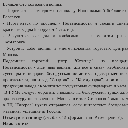
Великой Отечественной войны.
- Подняться на смотровую площадку Национальной библиотек
Беларуси.
- Прогуляться по проспекту Независимости и сделать самы
красивые кадры Белорусской столицы.
- Закупиться сальцом и колбасами на знаменитом рынк
"Комаровка".
- Устроить себе шопинг в многочисленных торговых центра
Минска.
Подземный торговый центр "Столица" на площад
Независимости - отличный вариант для всё и сразу: необычны
сувениры и подарки, белорусская косметика, одежда местног
производства, шоколад "Спартак" и "Коммунарка", алкогольна
продукция завода "Крышталь" продуктовый супермаркет и кафе
В ГУМе следует обратить внимание на белорусский трикотаж 
архитектуру послевоенного Минска в стиле Сталинский ампир. 
в ТЦ "Галерея" нужно отправится, если интересуют брендовы
магазины, ушедшие из России.
Отъезд в гостиницу
(см. блок "Информация по Размещению").
Ночь в отеле.