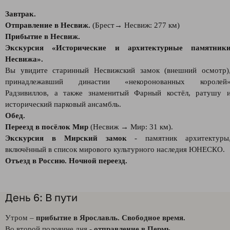
Завтрак.
Отправление в Несвиж.
(Брест→ Несвиж: 277 км)
Прибытие в Несвиж.
Экскурсия «Исторические и архитектурные памятник
Несвижа».
Вы увидите старинный Несвижский замок (внешний осмотр)
принадлежавший династии «некоронованных королей
Радзивиллов, а также знаменитый Фарный костёл, ратушу 
исторический парковый ансамбль.
Обед.
Переезд в посёлок Мир
(Несвиж → Мир: 31 км).
Экскурсия в Мирский замок
- памятник архитектуры
включённый в список мирового культурного наследия ЮНЕСКО.
Отъезд в Россию. Ночной переезд.
День 6: В пути
Утром –
прибытие в Ярославль. Свободное время.
Во второй половине дня -
отправление в Пермь.