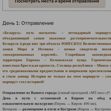
Посмотреть места и время отправления
День 1: Отправление
«Беларусь: путь магнатов» – легендарный маршрут
объединяющий самые знаковые достопримечательност
Беларуси (среди них три объекта ЮНЕСКО)! Величественны
замки Мира и Несвижа – немые свидетели эпох
«некоронованных королей». Старейшая заповедна
территория Европы – Беловежская пуща. Героическ
известная Брестская крепость. Столица республики – Минск 
его средневековыми предместьями и широкими проспектам
в стиле ампир.
История не только на этом маршруте – са
маршрут стал историей!
Отправление из Вашего города
(умный проездной «МТ-пасс»)*.
День в пути с остановкой в Кирове на обед 
ознакомительную экскурсию
(Пермь → Киров: 490 км).
Вечером —
размещение в отеле в Костроме
(Киров → Кострома