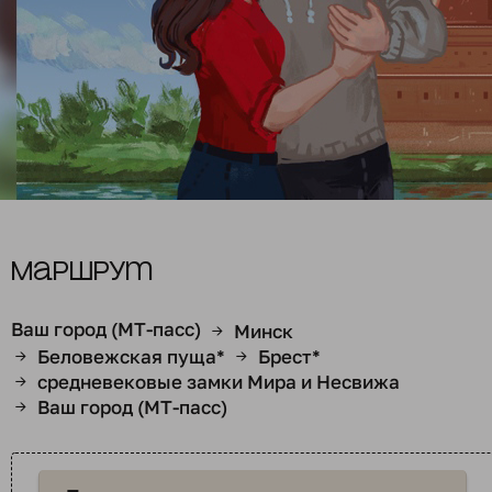
Маршрут
Ваш город (МТ-пасс)
Минск
→
Беловежская пуща*
Брест*
→
→
средневековые замки Мира и Несвижа
→
Ваш город (МТ-пасс)
→