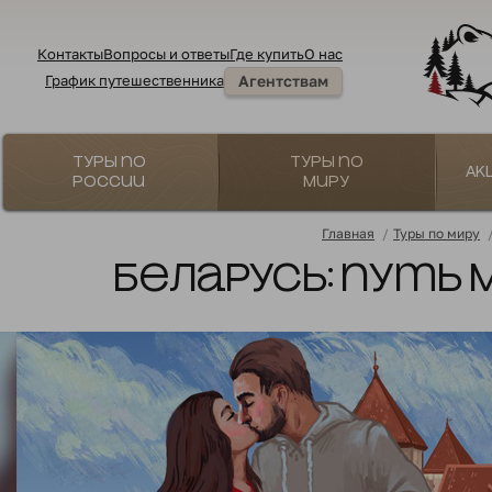
Контакты
Вопросы и ответы
Где купить
О нас
График путешественника
Агентствам
Туры по
Туры по
Ак
России
миру
Главная
/
Туры по миру
Беларусь: путь 