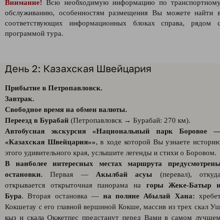
Внимание!
Всю необходимую информацию по транспортном
обслуживанию, особенностям размещения Вы можете найти 
соответствующих информационных блоках справа, рядом 
программой тура.
День 2: Казахская Швейцария
Прибытие в Петропавловск.
Завтрак.
Свободное время на обмен валюты.
Переезд в Бурабай
(Петропавловск → Бурабай: 270 км).
Автобусная экскурсия «Национальный парк Боровое 
«Казахская Швейцария»»
, в ходе которой Вы узнаете истори
этого удивительного края, услышите легенды и стихи о Боровом.
В наиболее интересных местах маршрута предусмотрен
остановки.
Первая —
Акылбай асуы
(перевал), откуд
открывается открыточная панорама на
горы Жеке-Батыр 
Бура
. Вторая остановка —
на поляне Абылай Хана:
хребе
Кокшетау с его главной вершиной Кокше, массив из трех скал У
кыз и скала Окжетпес предстанут перед Вами в самом лучше