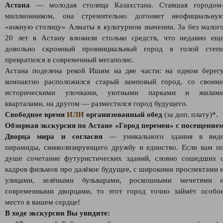
Астана
— молодая столица Казахстана. Ставшая городом
миллионником, она стремительно догоняет неофициальну
«южную столицу» Алматы в культурном значении. За без малог
20 лет в Астану вложили столько средств, что недавно ещ
довольно скромный провинциальный город в голой степ
превратился в современный мегаполис.
Астана поделена рекой Ишим на две части: на одном берег
компактно расположился старый ламповый город, со своим
историческими улочками, уютными парками и жилам
кварталами, на другом — разместился город будущего.
Свободное время
ИЛИ
организованный обед
(за доп. плату)*.
Обзорная экскурсия по Астане «Город перемен» с посещение
Дворца мира и согласия
— уникального здания в вид
пирамиды, символизирующего дружбу и единство. Если вам п
душе сочетание футуристических зданий, словно сошедших 
кадров фильмов про далёкое будущее, с широкими проспектами 
улицами, зелёными бульварами, роскошными мечетями 
современными дворцами, то этот город точно займёт особо
место в вашем сердце!
В ходе экскурсии Вы увидите: