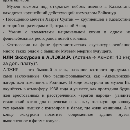
архитектурой;
- Музею космоса под открытым небом: именно в Казахстан
находится крупнейший действующий космодром Байконур.
- Посещению мечети Хазрет Султан — крупнейшей в Казахстан
и второй по размерам в Центральной Азии;
- Ужину с элементами национальной кухни в одном и
фешенебельных ресторанов новой столицы;
- Фотосессии на фоне футуристических скульптур: особенн
много таких рядом с бывшим Музеем энергии будущего.
ИЛИ
Экскурсия в А.Л.Ж.И.Р.
(Астана → Акмол: 40 км
за доп. плату)*.
АЛЖИР — это бывший лагерь, название которого придумал
сами заключенные. Оно расшифровывается, как «Акмолински
лагерь жен изменников Родины». В ходе экскурсии по музею В
окунётесь в атмосферу 1938 года и узнаете, как проходили будн
жен арестованных и расстрелянных «врагов народа», увидит
сталинский вагон для перевозки ссыльных, колючую проволок
тех времён, вышку с конвоиром и барак, где жили женщины. А 
конце экскурсии посетите современное здание музея
выполненное в форме конуса.