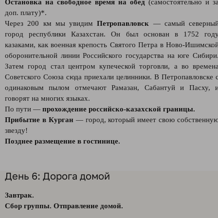
Остановка на свободное время на обед
(самостоятельно и з
доп. плату)*.
Через 200 км мы увидим
Петропавловск
— самый северны
город республики Казахстан. Он был основан в 1752 год
казаками, как военная крепость Святого Петра в Ново-Ишимско
оборонительной линии Российского государства на юге Сибири
Затем город стал центром купеческой торговли, а во времен
Советского Союза сюда приехали целинники. В Петропавловске 
одинаковым пылом отмечают Рамазан, Сабантуй и Пасху, 
говорят на многих языках.
По пути —
прохождение российско-казахской границы.
Прибытие в Курган
— город, который имеет свою собственну
звезду!
Позднее размещение в гостинице.
День 6: Дорога домой
Завтрак.
Сбор группы. Отправление домой.