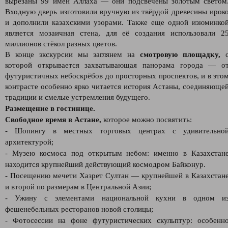
вырезаны 99 имён Аллаха — они подсвечены золотым светом
Входную дверь изготовили вручную из твёрдой древесины ирок
и дополнили казахскими узорами. Также еще одной изюминко
является мозаичная стена, для её создания использовали 2
миллионов стёкол разных цветов.
В конце экскурсии мы заглянем на
смотровую площадку,
которой открывается захватывающая панорама города — о
футуристичных небоскрёбов до просторных проспектов, и в это
контрасте особенно ярко читается история Астаны, соединяюще
традиции и смелые устремления будущего.
Размещение в гостинице.
Свободное время в Астане,
которое можно посвятить:
- Шопингу в местных торговых центрах с удивительно
архитектурой;
- Музею космоса под открытым небом: именно в Казахстан
находится крупнейший действующий космодром Байконур.
- Посещению мечети Хазрет Султан — крупнейшей в Казахстан
и второй по размерам в Центральной Азии;
- Ужину с элементами национальной кухни в одном и
фешенебельных ресторанов новой столицы;
- Фотосессии на фоне футуристических скульптур: особенн