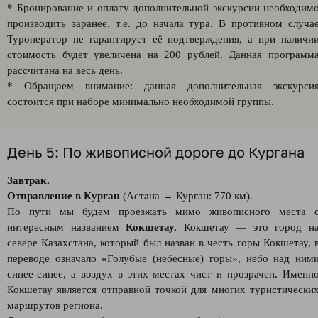
* Бронирование и оплату дополнительной экскурсии необходим
производить заранее, т.е. до начала тура. В противном случа
Туроператор не гарантирует её подтверждения, а при наличи
стоимость будет увеличена на 200 рублей. Данная программ
рассчитана на весь день.
* Обращаем внимание: данная дополнительная экскурси
состоится при наборе минимально необходимой группы.
День 5: По живописной дороге до Кургана
Завтрак.
Отправление в Курган
(Астана → Курган: 770 км).
По пути мы будем проезжать мимо живописного места 
интересным названием
Кокшетау.
Кокшетау — это город н
севере Казахстана, который был назван в честь горы Кокшетау, 
переводе означало «Голубые (небесные) горы», небо над ним
синее-синее, а воздух в этих местах чист и прозрачен. Именн
Кокшетау является отправной точкой для многих туристически
маршрутов региона.