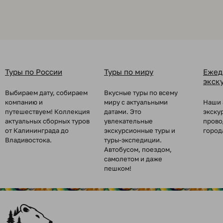
Туры по России
Туры по миру
Ежед
экск
Выбираем дату, собираем
Вкусные туры по всему
компанию и
миру с актуальными
Наши 
путешествуем! Коллекция
датами. Это
экску
актуальных сборных туров
увлекательные
прово
от Калининграда до
экскурсионные туры и
город
Владивостока.
туры-экспедиции.
Автобусом, поездом,
самолетом и даже
пешком!