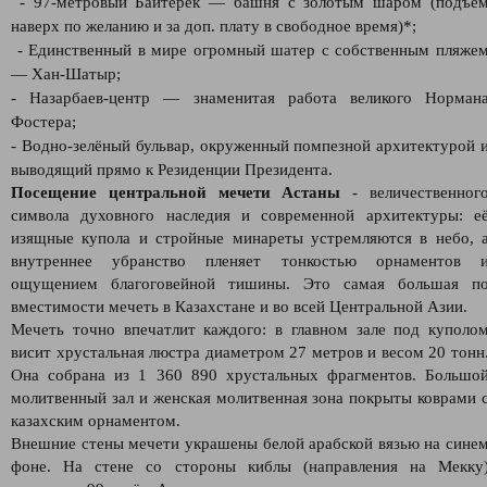
- 97-метровый Байтерек — башня с золотым шаром (подъё
наверх по желанию и за доп. плату в свободное время)*;
- Единственный в мире огромный шатер с собственным пляже
— Хан-Шатыр;
- Назарбаев-центр — знаменитая работа великого Норман
Фостера;
- Водно-зелёный бульвар, окруженный помпезной архитектурой 
выводящий прямо к Резиденции Президента.
Посещение центральной мечети Астаны
- величественног
символа духовного наследия и современной архитектуры: е
изящные купола и стройные минареты устремляются в небо, 
внутреннее убранство пленяет тонкостью орнаментов 
ощущением благоговейной тишины. Это самая большая п
вместимости мечеть в Казахстане и во всей Центральной Азии.
Мечеть точно впечатлит каждого: в главном зале под куполо
висит хрустальная люстра диаметром 27 метров и весом 20 тонн
Она собрана из 1 360 890 хрустальных фрагментов. Большо
молитвенный зал и женская молитвенная зона покрыты коврами 
казахским орнаментом.
Внешние стены мечети украшены белой арабской вязью на сине
фоне. На стене со стороны киблы (направления на Мекку