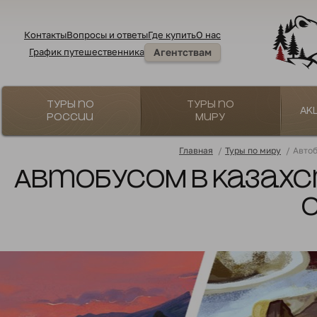
Контакты
Вопросы и ответы
Где купить
О нас
График путешественника
Агентствам
Туры по
Туры по
Ак
России
миру
Главная
/
Туры по миру
/
Автоб
Автобусом в Казахс