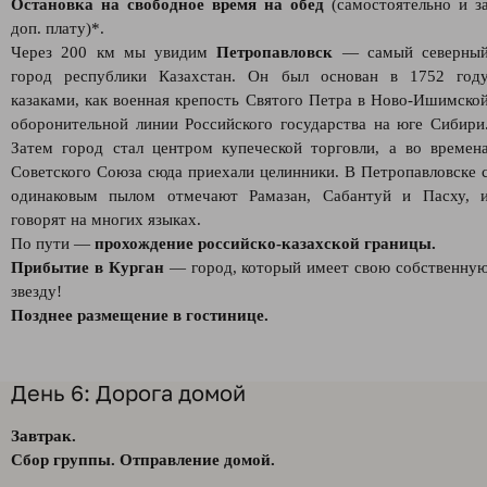
Остановка на свободное время на обед
(самостоятельно и з
доп. плату)*.
Через 200 км мы увидим
Петропавловск
— самый северны
город республики Казахстан. Он был основан в 1752 год
казаками, как военная крепость Святого Петра в Ново-Ишимско
оборонительной линии Российского государства на юге Сибири
Затем город стал центром купеческой торговли, а во времен
Советского Союза сюда приехали целинники. В Петропавловске 
одинаковым пылом отмечают Рамазан, Сабантуй и Пасху, 
говорят на многих языках.
По пути —
прохождение российско-казахской границы.
Прибытие в Курган
— город, который имеет свою собственну
звезду!
Позднее размещение в гостинице.
День 6: Дорога домой
Завтрак.
Сбор группы. Отправление домой.