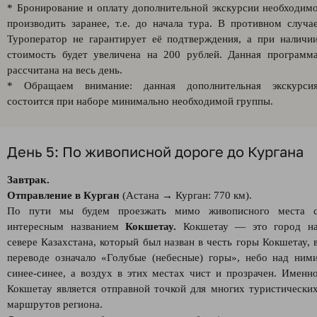
* Бронирование и оплату дополнительной экскурсии необходим
производить заранее, т.е. до начала тура. В противном случа
Туроператор не гарантирует её подтверждения, а при наличи
стоимость будет увеличена на 200 рублей. Данная программ
рассчитана на весь день.
* Обращаем внимание: данная дополнительная экскурси
состоится при наборе минимально необходимой группы.
День 5: По живописной дороге до Кургана
Завтрак.
Отправление в Курган
(Астана → Курган: 770 км).
По пути мы будем проезжать мимо живописного места 
интересным названием
Кокшетау.
Кокшетау — это город н
севере Казахстана, который был назван в честь горы Кокшетау, 
переводе означало «Голубые (небесные) горы», небо над ним
синее-синее, а воздух в этих местах чист и прозрачен. Именн
Кокшетау является отправной точкой для многих туристически
маршрутов региона.