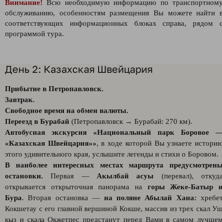
Внимание!
Всю необходимую информацию по транспортном
обслуживанию, особенностям размещения Вы можете найти 
соответствующих информационных блоках справа, рядом 
программой тура.
День 2: Казахская Швейцария
Прибытие в Петропавловск.
Завтрак.
Свободное время на обмен валюты.
Переезд в Бурабай
(Петропавловск → Бурабай: 270 км).
Автобусная экскурсия «Национальный парк Боровое 
«Казахская Швейцария»»
, в ходе которой Вы узнаете истори
этого удивительного края, услышите легенды и стихи о Боровом.
В наиболее интересных местах маршрута предусмотрен
остановки.
Первая —
Акылбай асуы
(перевал), откуд
открывается открыточная панорама на
горы Жеке-Батыр 
Бура
. Вторая остановка —
на поляне Абылай Хана:
хребе
Кокшетау с его главной вершиной Кокше, массив из трех скал У
кыз и скала Окжетпес предстанут перед Вами в самом лучше