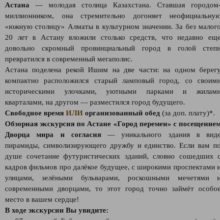
Астана
— молодая столица Казахстана. Ставшая городом
миллионником, она стремительно догоняет неофициальну
«южную столицу» Алматы в культурном значении. За без малог
20 лет в Астану вложили столько средств, что недавно ещ
довольно скромный провинциальный город в голой степ
превратился в современный мегаполис.
Астана поделена рекой Ишим на две части: на одном берег
компактно расположился старый ламповый город, со своим
историческими улочками, уютными парками и жилам
кварталами, на другом — разместился город будущего.
Свободное время
ИЛИ
организованный обед
(за доп. плату)*.
Обзорная экскурсия по Астане «Город перемен» с посещение
Дворца мира и согласия
— уникального здания в вид
пирамиды, символизирующего дружбу и единство. Если вам п
душе сочетание футуристических зданий, словно сошедших 
кадров фильмов про далёкое будущее, с широкими проспектами 
улицами, зелёными бульварами, роскошными мечетями 
современными дворцами, то этот город точно займёт особо
место в вашем сердце!
В ходе экскурсии Вы увидите: