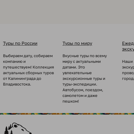
Туры по России
Туры по миру
Ежед
экск
Выбираем дату, собираем
Вкусные туры по всему
компанию и
миру с актуальными
Наши 
путешествуем! Коллекция
датами. Это
экску
актуальных сборных туров
увлекательные
прово
от Калининграда до
экскурсионные туры и
город
Владивостока.
туры-экспедиции.
Автобусом, поездом,
самолетом и даже
пешком!