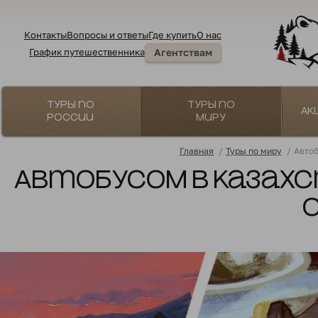
Контакты
Вопросы и ответы
Где купить
О нас
График путешественника
Агентствам
Туры по
Туры по
Ак
России
миру
Главная
/
Туры по миру
/
Автоб
Автобусом в Казахс