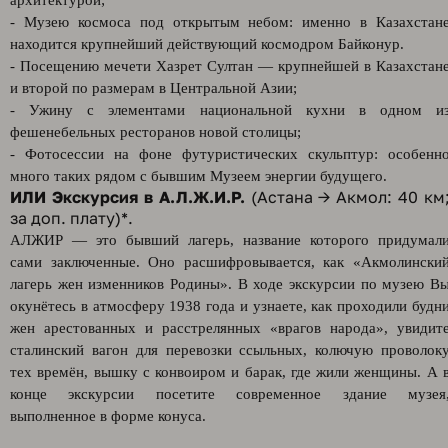
архитектурой;
- Музею космоса под открытым небом: именно в Казахстан
находится крупнейший действующий космодром Байконур.
- Посещению мечети Хазрет Султан — крупнейшей в Казахстан
и второй по размерам в Центральной Азии;
- Ужину с элементами национальной кухни в одном и
фешенебельных ресторанов новой столицы;
- Фотосессии на фоне футуристических скульптур: особенн
много таких рядом с бывшим Музеем энергии будущего.
ИЛИ
Экскурсия в А.Л.Ж.И.Р.
(Астана → Акмол: 40 км
за доп. плату)*.
АЛЖИР — это бывший лагерь, название которого придумал
сами заключенные. Оно расшифровывается, как «Акмолински
лагерь жен изменников Родины». В ходе экскурсии по музею В
окунётесь в атмосферу 1938 года и узнаете, как проходили будн
жен арестованных и расстрелянных «врагов народа», увидит
сталинский вагон для перевозки ссыльных, колючую проволок
тех времён, вышку с конвоиром и барак, где жили женщины. А 
конце экскурсии посетите современное здание музея
выполненное в форме конуса.