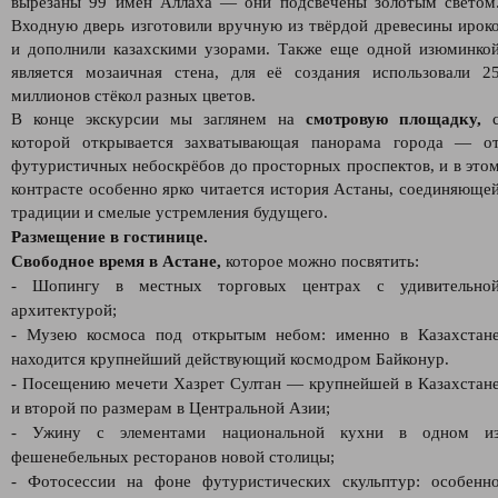
вырезаны 99 имён Аллаха — они подсвечены золотым светом
Входную дверь изготовили вручную из твёрдой древесины ирок
и дополнили казахскими узорами. Также еще одной изюминко
является мозаичная стена, для её создания использовали 2
миллионов стёкол разных цветов.
В конце экскурсии мы заглянем на
смотровую площадку,
которой открывается захватывающая панорама города — о
футуристичных небоскрёбов до просторных проспектов, и в это
контрасте особенно ярко читается история Астаны, соединяюще
традиции и смелые устремления будущего.
Размещение в гостинице.
Свободное время в Астане,
которое можно посвятить:
- Шопингу в местных торговых центрах с удивительно
архитектурой;
- Музею космоса под открытым небом: именно в Казахстан
находится крупнейший действующий космодром Байконур.
- Посещению мечети Хазрет Султан — крупнейшей в Казахстан
и второй по размерам в Центральной Азии;
- Ужину с элементами национальной кухни в одном и
фешенебельных ресторанов новой столицы;
- Фотосессии на фоне футуристических скульптур: особенн