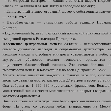
- 97-метровый Байтерек — башня с золотым шаром (подъё
наверх по желанию и за доп. плату в свободное время)*;
- Единственный в мире огромный шатер с собственным пляже
— Хан-Шатыр;
- Назарбаев-центр — знаменитая работа великого Норман
Фостера;
- Водно-зелёный бульвар, окруженный помпезной архитектурой 
выводящий прямо к Резиденции Президента.
Посещение центральной мечети Астаны
- величественног
символа духовного наследия и современной архитектуры: е
изящные купола и стройные минареты устремляются в небо, 
внутреннее убранство пленяет тонкостью орнаментов 
ощущением благоговейной тишины. Это самая большая п
вместимости мечеть в Казахстане и во всей Центральной Азии.
Мечеть точно впечатлит каждого: в главном зале под куполо
висит хрустальная люстра диаметром 27 метров и весом 20 тонн
Она собрана из 1 360 890 хрустальных фрагментов. Большо
молитвенный зал и женская молитвенная зона покрыты коврами 
казахским орнаментом.
Внешние стены мечети украшены белой арабской вязью на сине
фоне. На стене со стороны киблы (направления на Мекку