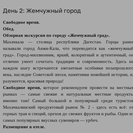
День 2: Жемчужный город
Свободное время.
Обед.
Обзорная экскурсия по городу «Жемчужный град».
Махачкала — столица республики Дагестан. Горцы ране
называли город Анжи-Кала, что переводится как «жемчужны
град». Город-миллионник, яркий, колоритный и аутентичный, о
отлично умеет сочетать традиции и современность. Здесь н
каждом шагу встречаются элегантные особняки позапрошлог
века, наследие Советской эпохи, памятники новейшей истории, и
разумеется, красивая природа!
Свободное время,
которое рекомендуем провести на местны
рынках — самые свежие и натуральные местные продукт
именно там! Самый большой и популярный среди туристо
Махачкалинский продуктовый рынок № 2 - здесь есть всё: о
горных трав и специй, орехов до свежих фруктов и рыбы. Один и
самых популярных вкусных сувениров — урбеч.
Размещение в отеле.