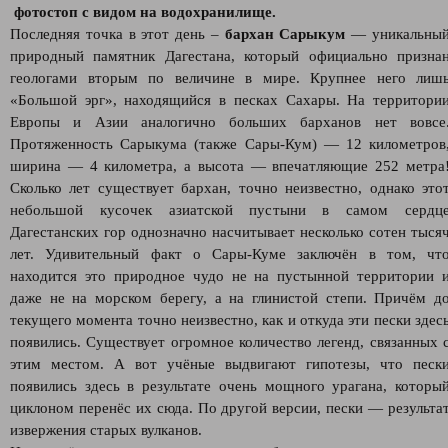
фотостоп с видом на водохранилище.
Последняя точка в этот день –
бархан Сарыкум
— уникальны
природный памятник Дагестана, который официально призна
геологами вторым по величине в мире. Крупнее него лиш
«Большой эрг», находящийся в песках Сахары. На территори
Европы и Азии аналогично больших барханов нет вовсе
Протяженность Сарыкума (также Сары-Кум) — 12 километров
ширина — 4 километра, а высота — впечатляющие 252 метра
Сколько лет существует бархан, точно неизвестно, однако это
небольшой кусочек азиатской пустыни в самом сердц
Дагестанских гор однозначно насчитывает несколько сотен тыся
лет. Удивительный факт о Сары-Куме заключён в том, чт
находится это природное чудо не на пустынной территории 
даже не на морском берегу, а на глинистой степи. Причём д
текущего момента точно неизвестно, как и откуда эти пески здес
появились. Существует огромное количество легенд, связанных 
этим местом. А вот учёные выдвигают гипотезы, что песк
появились здесь в результате очень мощного урагана, которы
циклоном перенёс их сюда. По другой версии, пески — результа
извержения старых вулканов.