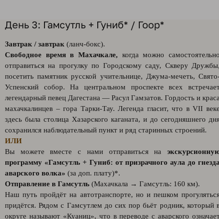
День 3: Гамсутль + Гуниб* / Гоор*
Завтрак / завтрак
(ланч-бокс).
Свободное время в Махачкале,
когда можно самостоятельн
отправиться на прогулку по Городскому саду, Скверу Дружбы
посетить памятник русской учительнице, Джума-мечеть, Свято
Успенский собор. На центральном проспекте всех встречае
легендарный певец Дагестана — Расул Гамзатов. Гордость и крас
махачкалинцев – гора Тарки-Тау. Легенда гласит, что в VII век
здесь была столица Хазарского каганата, и до сегодняшнего дн
сохранился наблюдательный пункт и ряд старинных строений.
ИЛИ
Вы можете вместе с нами отправиться на
экскурсионну
программу «Гамсутль + Гуниб: от призрачного аула до гнезд
аварского волка»
(за доп. плату)*.
Отправление в Гамсутль
(Махачкала → Гамсутль: 160 км).
Наш путь пройдёт на автотранспорте, но и пешком прогулятьс
придётся. Рядом с Гамсутлем до сих пор бьёт родник, который 
округе называют «Куаниц», что в переводе с аварского означае