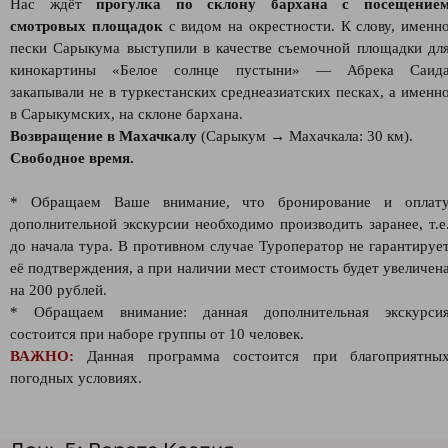
Нас ждёт
прогулка по склону бархана с посещение
смотровых площадок
с видом на окрестности. К слову, именн
пески Сарыкума выступили в качестве съемочной площадки дл
кинокартины «Белое солнце пустыни» — Абрека Саид
закапывали не в туркестанских среднеазиатских песках, а именн
в Cарыкумских, на склоне бархана.
Возвращение в Махачкалу
(Сарыкум → Махачкала: 30 км).
Свободное время.
* Обращаем Ваше внимание, что бронирование и оплат
дополнительной экскурсии необходимо производить заранее, т.е
до начала тура. В противном случае Туроператор не гарантируе
её подтверждения, а при наличии мест стоимость будет увеличен
на 200 рублей.
* Обращаем внимание: данная дополнительная экскурси
состоится при наборе группы от 10 человек.
ВАЖНО:
Данная программа состоится при благоприятны
погодных условиях.