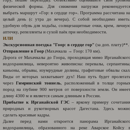
гору, пешие переходы). Объективно оценивайте свой уровен
физической формы. Для снижения нагрузки рекомендуетс
выбрать маршрут «Гор: в сердце гор». Программа рассчитана н
целый день (с утра до вечера). С собой необходимо иметь
удобную обувь для ходьбы, солнцезащитные очки, крем, личну
аптечку, репелленты и сухой паёк при необходимости.
ИЛИ
Экскурсионная поездка "Гоор: в сердце гор"
(за доп. плату)**.
Отправление в Гоор
(Махачкала → Гоор: 170 км).
Дорога от Махачкалы до Гоора, проходящая мимо Ирганайског
водохранилища, невероятно живописна: перевалы, серпантины
каньоны, обрывы, изумрудные долины, графитовые обвалы скал
Виды от которых захватывает дух! Наш путь будет пролегат
через
Гимринский тоннель
, расположенный в толще горны
пород на глубине 900 метров от поверхности земли. Он имее
длину 4300 м и является самым длинным в России.
Прибытие к Ирганайской ГЭС
– яркому примеру сочетани
природных и рукотворных красот Дагестана. Здесь можн
сделать красивые кадры.
Далее перед нами откроется панорама Ирганайског
водохранилища, образованного на реке Аварское Койсу 