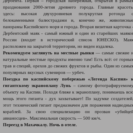
Дербента. Первая – городская набережная, открытая в рамка
празднования 2000-летия древнего города. Главные красот
здесь: высокая двухуровневая полукруглая ротонда 
белокаменными балюстрадами и, конечно же, живописны
панорамы Каспийского моря и города. Вторая визитная карточка 
Дербентский маяк - самый южный и один из старейших маяко
России (входит в исторический список ЮНЕСКО). Мая
расположен на закрытой территории, но виден издалека.
Рекомендуем заглянуть на местные рынки
— самые свежие 
натуральные местные продукты именно там! Есть всё: от горны
трав и специй, орехов до свежих фруктов и рыбы. Один из самы
популярных вкусных сувениров — урбеч.
Поездка по каспийскому побережью «Легенда Каспия» 
гигантскому экраноплану Лунь
– самому фотографируемом
объекту на Каспии. Походя ближе к экраноплану, понимаешь вс
мощь этого гиганта - дух захватывает! По задумке создателей
этот технический гигант предназначен для поражения надводны
кораблей. За свою специализацию он прозван «убийце
авианосцев». Максимальная скорость — 500 км/ч.
Переезд в Махачкалу. Ночь в отеле.