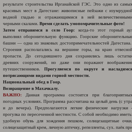
результате строительства Ирганайской ГЭС. Это одно из самы
красивых мест в Дагестане: живописные пейзажи с изумрудно
водной гладью и отражающимися в ней величественным
черными скалами.
Время сделать умопомрачительные фото!
Затем отправимся в село Гоор:
когда-то этот горный ау
выполнял оборонительную функцию. Гоорские оборонительны
башни — одна из знаковых достопримечательностей Дагестана
Строения располагались на вершине горы, на краю отвесно
пропасти. До сегодняшнего дня сохранились лишь остатк
древних сооружений, но даже они поражают воображени
путешественников.
Прогуляемся по округе и насладимс
потрясающими видами горной местности.
Национальный обед в Гоор.
Возвращение в Махачкалу.
ВАЖНО:
Данная программа состоится при благоприятны
погодных условиях. Программа рассчитана на целый день (с утр
и до вечера). Предполагаются легкие физические нагрузки 
прогулка по пересеченной местности. С собой необходимо иметь
удобную обувь для хождения пешком, солнцезащитные очки
солнцезащитный крем, личную аптечку, репелленты, сух. паёк пр