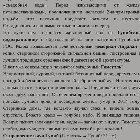
«съедобная вода». Перед изнывающими от жажд
путешественниками, преодолевшими нелёгкий 2-километровы
подъём, этот источник предстаёт оазисом в пустыне
Охладившись и с новыми силами двигаемся вперед.
По пути нам откроется живописный вид на
Гунибско
водохранилище
с образованной на нем плотиной Гунибско
ГЭС. Рядом возвышается величественный
мемориал Андалал
копия старинной сторожевой сигнальной башни, построенная 
лучших традициях средневековой дагестанской архитектуры.
И вот уже совсем скоро покажется загадочный
Гамсутль!
Неприступный, суровый, но такой беззащитный перед временем 
погодой и бесконечно живописный заброшенный аул. Нет точны
данных о том, когда он появился здесь. Предположительно, аул
около двух тысяч лет! С течением времени люди покидали его 
поисках лучшей доли, а последний житель умер в 2014 году
Старинные дома, где когда-то звучал смех и кипела жизнь
опустели. Вместо крыш — голубое небо. И звенящая тишина
Воздух пьянит запахами трав, виды — западают в душу. Гамсутл
необходимо увидеть своими глазами хотя бы раз в жизни!
Отправление в аул Гуниб
(Гамсутль → Гуниб: 21 км).