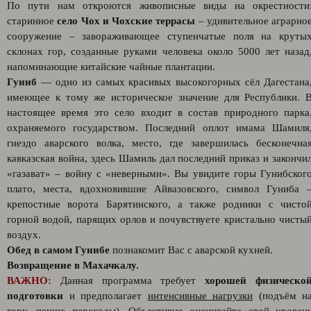
По пути нам откроются живописные виды на окрестности
старинное
село Чох и Чохские террасы
– удивительное аграрно
сооружение – завораживающее ступенчатые поля на круты
склонах гор, созданные руками человека около 5000 лет назад
напоминающие китайские чайные плантации.
Гуниб
— одно из самых красивых высокогорных сёл Дагестана
имеющее к тому же историческое значение для Республики. 
настоящее время это село входит в состав природного парка
охраняемого государством. Последний оплот имама Шамиля
гнездо аварского волка, место, где завершилась бесконечна
кавказская война, здесь Шамиль дал последний приказ и закончи
«газават» – войну с «неверными». Вы увидите горы Гунибског
плато, места, вдохновившие Айвазовского, символ Гуниба 
крепостные ворота Барятинского, а также родники с чисто
горной водой, парящих орлов и почувствуете кристально чисты
воздух.
Обед в самом Гунибе
познакомит Вас с аварской кухней.
Возвращение в Махачкалу.
ВАЖНО:
Данная программа требует
хорошей физическо
подготовки
и предполагает
интенсивные нагрузки
(подъём н