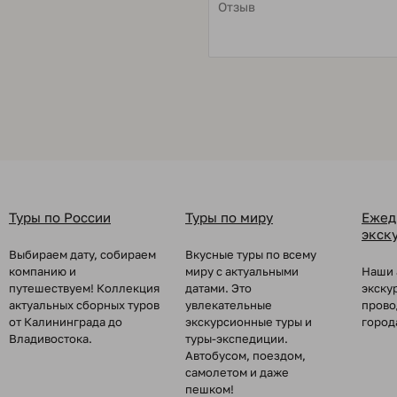
Туры по России
Туры по миру
Ежед
экск
Выбираем дату, собираем
Вкусные туры по всему
компанию и
миру с актуальными
Наши 
путешествуем! Коллекция
датами. Это
экску
актуальных сборных туров
увлекательные
прово
от Калининграда до
экскурсионные туры и
город
Владивостока.
туры-экспедиции.
Автобусом, поездом,
самолетом и даже
пешком!