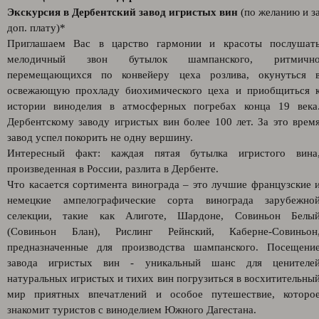
Экскурсия в Дербентский завод игристых вин
(по желанию и з
доп. плату)*
Приглашаем Вас в царство гармонии и красоты послушат
мелодичный звон бутылок шампанского, ритмичн
перемещающихся по конвейеру цеха розлива, окунуться 
освежающую прохладу биохимического цеха и приобщиться 
истории виноделия в атмосферных погребах конца 19 века
Дербентскому заводу игристых вин более 100 лет. За это врем
завод успел покорить не одну вершину.
Интересный факт: каждая пятая бутылка игристого вина
произведенная в России, разлита в Дербенте.
Что касается сортимента винограда – это лучшие французские 
немецкие ампелографические сорта винограда зарубежно
селекции, такие как Алиготе, Шардоне, Совиньон Белы
(Совиньон Блан), Рислинг Рейнский, Каберне-Совиньон
предназначенные для производства шампанского. Посещени
завода игристых вин - уникальный шанс для ценителе
натуральных игристых и тихих вин погрузиться в восхитительны
мир приятных впечатлений и особое путешествие, которо
знакомит туристов с виноделием Южного Дагестана.