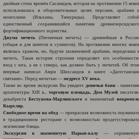
двойная стена времён Сасанидов, которая на протяжении 15 веко
использовалась в оборонительных целях персами, арабами 
монголами (Ильханы, Тимуриды). Представляет собо
единственный сохранившийся памятник древнеперсидског
фортификационного зодчества.
Джума мечеть
(Пятничная мечеть) — древнейшая в Росси
(общая и для шиитов и суннитов). На протяжении многих веко
являлась храмом, но, будучи захваченной арабами, переделана 
мечеть. Такая история строения определяет его особенности
вход с юга, а не с севера, как должно быть у мечетей. Об это
впервые написал Амри Шихсаидов в книге «Дагестански
святыни». Перед мечетью —
медресе XV века.
Также во время экскурсии Вы увидите
девичьи бани
- памятни
архитектуры XIII в.,
торговую площадь, Дом Музей
писателя
декабриста
Бестужева-Марлинского
и знаменитый
некропол
Кырхляр.
Свободное время на обед
— прекрасная возможность поужинат
в традиционном ресторане c возможностью продегустироват
лезгинские блюда.
Экскурсия в знаменитую Нарын-калу
— охраняему