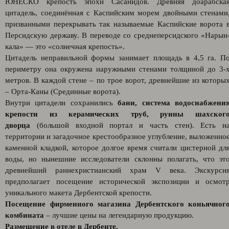
ЮНЕСКО крепость эпохи Сасанидов. Древняя доарабска
цитадель, соединённая с Каспийским морем двойными стенами
призванными перекрывать так называемые Каспийские ворота 
Персидскую державу. В переводе со среднеперсидского «Нарын
кала» — это «солнечная крепость».
Цитадель неправильной формы занимает площадь в 4,5 га. П
периметру она окружена наружными стенами толщиной до 3-
метров. В каждой стене – по трое ворот, древнейшие из которы
– Орта-Каны (Срединные ворота).
Внутри цитадели сохранились
бани, система водоснабжени
крепости из керамических труб, руины шахског
дворца
(большой входной портал и часть стен). Есть н
территории и загадочное крестообразное углубление, выложенно
каменной кладкой, которое долгое время считали цистерной дл
воды, но нынешние исследователи склонны полагать, что эт
древнейший раннехристианский храм V века. Экскурси
предполагает посещение исторической экспозиции и осмот
уникального макета Дербентской крепости.
Посещение фирменного магазина Дербентского коньячног
комбината
– лучшие цены на легендарную продукцию.
Размещение в отеле в Дербенте.