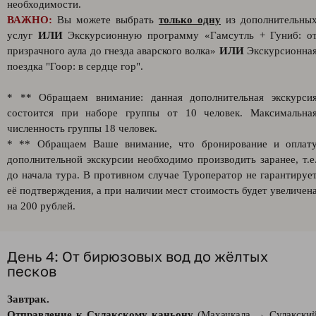
необходимости.
ВАЖНО:
Вы можете выбрать
только одну
из дополнительны
услуг
ИЛИ
Экскурсионную программу «Гамсутль + Гуниб: о
призрачного аула до гнезда аварского волка»
ИЛИ
Экскурсионна
поездка "Гоор: в сердце гор".
* ** Обращаем внимание: данная дополнительная экскурси
состоится при наборе группы от 10 человек. Максимальна
численность группы 18 человек.
* ** Обращаем Ваше внимание, что бронирование и оплат
дополнительной экскурсии необходимо производить заранее, т.е
до начала тура. В противном случае Туроператор не гарантируе
её подтверждения, а при наличии мест стоимость будет увеличен
на 200 рублей.
День 4: От бирюзовых вод до жёлтых
песков
Завтрак.
Отправление к Сулакскому каньону
(Махачкала → Сулакски