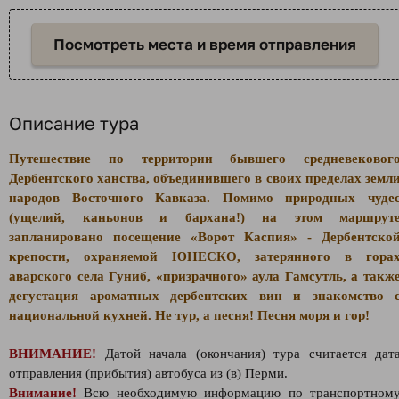
Посмотреть места и время отправления
Описание тура
Путешествие по территории бывшего средневековог
Дербентского ханства, объединившего в своих пределах земл
народов Восточного Кавказа. Помимо природных чуде
(ущелий, каньонов и бархана!) на этом маршрут
запланировано посещение «Ворот Каспия» - Дербентско
крепости, охраняемой ЮНЕСКО, затерянного в гора
аварского села Гуниб, «призрачного» аула Гамсутль, а такж
дегустация ароматных дербентских вин и знакомство 
национальной кухней. Не тур, а песня! Песня моря и гор!
ВНИМАНИЕ!
Датой начала (окончания) тура считается дат
отправления (прибытия) автобуса из (в) Перми.
Внимание!
Всю необходимую информацию по транспортном