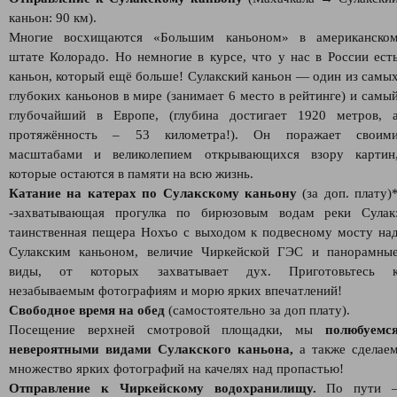
каньон: 90 км).
Многие восхищаются «Большим каньоном» в американско
штате Колорадо. Но немногие в курсе, что у нас в России ест
каньон, который ещё больше! Сулакский каньон — один из самы
глубоких каньонов в мире (занимает 6 место в рейтинге) и самы
глубочайший в Европе, (глубина достигает 1920 метров, 
протяжённость – 53 километра!). Он поражает своим
масштабами и великолепием открывающихся взору картин
которые остаются в памяти на всю жизнь.
Катание на катерах по Сулакскому каньону
(за доп. плату)
-захватывающая прогулка по бирюзовым водам реки Сулак
таинственная пещера Нохъо с выходом к подвесному мосту на
Сулакским каньоном, величие Чиркейской ГЭС и панорамны
виды, от которых захватывает дух. Приготовьтесь 
незабываемым фотографиям и морю ярких впечатлений!
Свободное время на обед
(самостоятельно за доп плату).
Посещение верхней смотровой площадки, мы
полюбуемс
невероятными видами Сулакского каньона,
а также сделае
множество ярких фотографий на качелях над пропастью!
Отправление к Чиркейскому водохранилищу.
По пути 