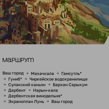
Маршрут
Ваш город
Махачкала
Гамсутль*
→
→
Гуниб*
Чиркейское водохранилище
→
→
Сулакский каньон
Бархан Сарыкум
→
→
Дербент
Нарын-кала
→
→
Дербентская винодельня*
→
Экраноплан Лунь
Ваш город
→
→