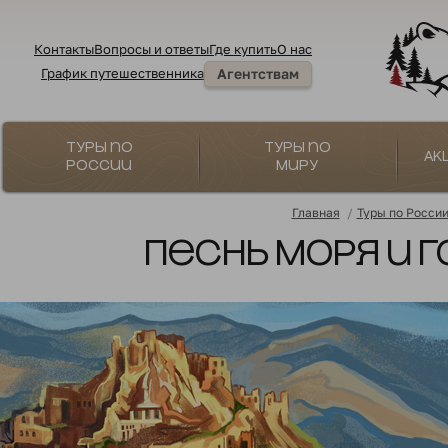
Контакты
Вопросы и ответы
Где купить
О нас
График путешественника
Агентствам
Туры по
Туры по
Ак
России
миру
Главная
/
Туры по Росси
Песнь моря и г