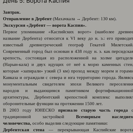
День 5: Ворота Каспия
Завтрак.
Отправление в Дербент
(Махачкала → Дербент: 130 км).
Экскурсия «Дербент — ворота Каспия».
Первое упоминание «Каспийских ворот» (наиболее древне
название Дербента) относится к VI веку до н. э.: его приводи
известный древнегреческий географ Гекатей Милетский
Современный город был основан в 438 году н. э. как персидска
крепость, состоящая из расположенной на холме цитадел
(Нарын-кала) и двух идущих от неё к морю каменных стен
которые «запирали» узкий (3 км) проход между морем и горам
Кавказа и ограждали с севера и юга территорию города. Являяс
монументальным свидетелем эпохи Великого переселени
народов и выдающимся памятником фортификационно
архитектуры, Дербентский крепостной комплекс выполня
оборонительные функции на протяжении 1500 лет.
В 2003 году ЮНЕСКО
признало старую часть города
традиционной застройкой
Всемирным наследие
человечества,
особо выделив следующие памятники:
Дербентская стена
— перекрывающая Каспийские ворот