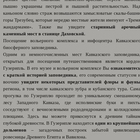
пышно украшены пестрой и пышной растительностью. На
каньоном словно страж возвышаются замысловатые скалы-башн
горы Трезубец, которые нередко местные жители именуют «Трем
жандармами». Также вы увидите
старинный арочны
каменный мост в станице Даховской.
Посещение вольерного комплекса и инфоцентра Кавказског
биосферного заповедника.
Одним из немногочисленных мест Кавказского заповедника
открытых для посещения путешественников является кордо
Гузерипль. В его музее и вольерном комплексе Вы
ознакомитес
с краткой историей заповедника
, его современным статусом 
воочию
увидите некоторых представителей флоры и фаун
региона, в том числе кавказского зубра и кубанского тура. Сам
прогулка по Гузериплю проходит по уникальному смешанном
лесу Западного Кавказа, где исполинские буки и пихт
соседствуют с вечнозелеными рододендронами и колхидским
плющами. Здесь вы можете прикоснутся к древним тайна
глубокой древности. В Гузерипле находится
один из крупнейши
дольменов
– загадочных построек забытой цивилизации
ровесницы Древнего Египта и Вавилона.