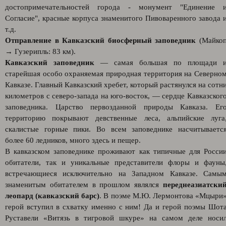
достопримечательностей города - монумент "Единение 
Согласие", красные корпуса знаменитого Пивоваренного завода 
т.д.
Отправление в Кавказский биосферный заповедник
(Майко
→ Гузерипль: 83 км).
Кавказский заповедник
— самая большая по площади 
старейшая особо охраняемая природная территория на Северно
Кавказе. Главный Кавказский хребет, который растянулся на сотн
километров с северо-запада на юго-восток, — сердце Кавказског
заповедника. Царство первозданной природы Кавказа. Ег
территорию покрывают девственные леса, альпийские луга
скалистые горные пики. Во всем заповеднике насчитываетс
более 60 ледников, много здесь и пещер.
В кавказском заповеднике проживают как типичные для Росси
обитатели, так и уникальные представители флоры и фауны
встречающиеся исключительно на Западном Кавказе. Самы
знаменитым обитателем в прошлом являлся
переднеазиатски
леопард (кавказский барс)
. В поэме М.Ю. Лермонтова «Мцыри
герой вступил в схватку именно с ним! Да и герой поэмы Шот
Руставели «Витязь в тигровой шкуре» на самом деле носи