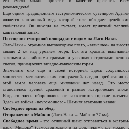
его смело можно привезти в качестве презента. Все
рекомендуем!
Еще одним традиционным гастрономическим сувениром Адыге
является каштановый мед, который тоже обладает целебным
свойствами. Он никогда не густеет, имеет приятный терпки
каштановый запах.
Посещение смотровой площадки с видом на Лаго-Наки.
Лаго-Наки – огромное высокогорное плато, «зависшее» на высот
свыше 2 км над уровнем моря. Вся эта красота, выстланна
зелеными альпийскими травами и усеянная островками вечны
снегов, принадлежит западно-кавказским горам.
Знаменито оно еще и своей историей. Здесь сохранилос
множество мегалитических сооружений, следов пребывания н
этой земле человека еще миллионы лет назад. Это мест
становилось ареной сражений в разные исторические эпохи
Когда-то здесь оборонялись от захватчиков горские племена
Здесь же войска «неугомонного» Шамиля атаковали казаки.
Свободное время на обед.
Отправление в Майкоп
(Лаго-Наки → Майкоп: 77 км).
Свободное время
- это отличный шанс отправиться в экстрим
парк "Мишоко" (самостоятельно и за доп. плату), где можно 