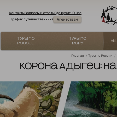
Контакты
Вопросы и ответы
Где купить
О нас
График путешественника
Агентствам
Туры по
Туры по
Ак
России
миру
Главная
/
Туры по России
/
Корона Адыгеи: на