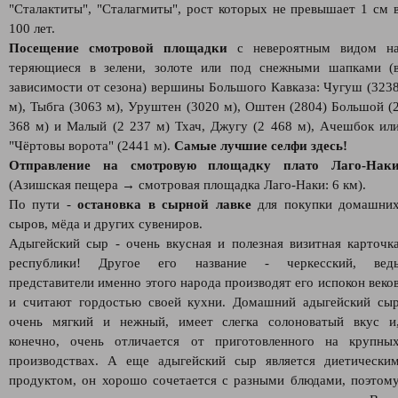
"Сталактиты", "Сталагмиты", рост которых не превышает 1 см 
100 лет.
Посещение смотровой площадки
с невероятным видом н
теряющиеся в зелени, золоте или под снежными шапками (
зависимости от сезона) вершины Большого Кавказа: Чугуш (323
м), Тыбга (3063 м), Уруштен (3020 м), Оштен (2804) Большой (
368 м) и Малый (2 237 м) Тхач, Джугу (2 468 м), Ачешбок ил
"Чёртовы ворота" (2441 м).
Самые лучшие селфи здесь!
Отправление на смотровую площадку плато Лаго-Нак
(Азишская пещера → смотровая площадка Лаго-Наки: 6 км).
По пути -
остановка в сырной лавке
для покупки домашни
сыров, мёда и других сувениров.
Адыгейский сыр - очень вкусная и полезная визитная карточк
республики! Другое его название - черкесский, вед
представители именно этого народа производят его испокон веко
и считают гордостью своей кухни. Домашний адыгейский сы
очень мягкий и нежный, имеет слегка солоноватый вкус и
конечно, очень отличается от приготовленного на крупны
производствах. А еще адыгейский сыр является диетически
продуктом, он хорошо сочетается с разными блюдами, поэтом