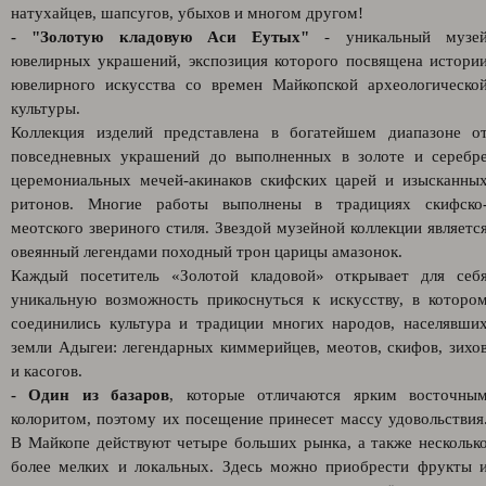
натухайцев, шапсугов, убыхов и многом другом!
- "Золотую кладовую Аси Еутых"
- уникальный музе
ювелирных украшений, экспозиция которого посвящена истори
ювелирного искусства со времен Майкопской археологическо
культуры.
Коллекция изделий представлена в богатейшем диапазоне о
повседневных украшений до выполненных в золоте и серебр
церемониальных мечей-акинаков скифских царей и изысканны
ритонов. Многие работы выполнены в традициях скифско
меотского звериного стиля. Звездой музейной коллекции являетс
овеянный легендами походный трон царицы амазонок.
Каждый посетитель «Золотой кладовой» открывает для себ
уникальную возможность прикоснуться к искусству, в которо
соединились культура и традиции многих народов, населявши
земли Адыгеи: легендарных киммерийцев, меотов, скифов, зихо
и касогов.
- Один из базаров
, которые отличаются ярким восточны
колоритом, поэтому их посещение принесет массу удовольствия
В Майкопе действуют четыре больших рынка, а также нескольк
более мелких и локальных. Здесь можно приобрести фрукты 