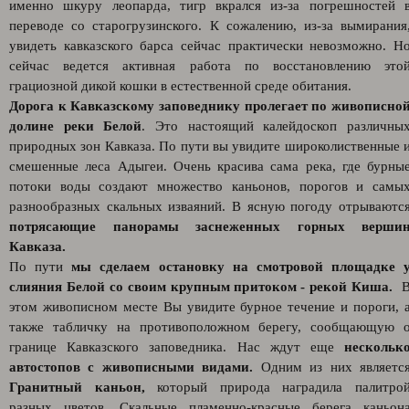
именно шкуру леопарда, тигр вкрался из-за погрешностей 
переводе со старогрузинского. К сожалению, из-за вымирания
увидеть кавказского барса сейчас практически невозможно. Н
сейчас ведется активная работа по восстановлению это
грациозной дикой кошки в естественной среде обитания.
Дорога к Кавказскому заповеднику пролегает по живописно
долине реки Белой
. Это настоящий калейдоскоп различны
природных зон Кавказа. По пути вы увидите широколиственные 
смешенные леса Адыгеи. Очень красива сама река, где бурны
потоки воды создают множество каньонов, порогов и самы
разнообразных скальных изваяний. В ясную погоду отрываютс
потрясающие панорамы заснеженных горных верши
Кавказа.
По пути
мы сделаем остановку на смотровой площадке 
слияния Белой со своим крупным притоком - рекой Киша.
этом живописном месте Вы увидите бурное течение и пороги, 
также табличку на противоположном берегу, сообщающую 
границе Кавказского заповедника. Нас ждут еще
нескольк
автостопов с живописными видами.
Одним из них являетс
Гранитный каньон,
который природа наградила палитро
разных цветов. Скальные пламенно-красные берега каньон