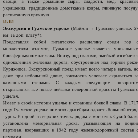
овощи, а также домашние сыры, сладости, мёд, красивы
украшения, традиционные домотканые ковры, глиняную посуду
расписанную вручную.
ИЛИ
Экскурсия в Гуамское ущелье
(Майкоп → Гуамское ущелье: 6
км; за доп. плату*).
Представляя собой гигантскую расщелину среди гор 
множеством изломов, Гуамское ущелье является уникальны
биосферным комплексом. Внизу, под скалами, змейкой изгибаетс
одноколейная железная дорога, обустроенная над горной реко
Курджипса. Экскурсионный поезд имеет всего четыре вагона, н
даже при небольшой длине, локомотив успевает скрываться з
каменными стенами. С каждым следующим поворото
открываются все новые пейзажи невероятной красоты Гуамског
ущелья.
Имеет в своей истории ущелье и страницы боевой славы. В 171
году Гуамское ущелье помогло адыгейцам одолеть большой отря
турок. В одной из верхних точек, рядом с мостом к Сухой балк
установлена мемориальная доска, указывающая на подви
партизан, взорвавших в 1942 году железнодорожный состав 
немцами.