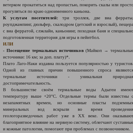
ветерком прокатиться над пропастью, покорить скалы или прост
прогуляться по краю одноименного каньона.
К услугам посетителей:
три троллея, две виа ферраты
роупджампинг, дюльфер, скалодром (детский и взрослый), пещер
с виа ферратой, слэклайн, каньонинг, походная баня и специальн
подготовленная территория для игры в пейнтбол.
ИЛИ
- Посещение термальных источников
(Майкоп → термальны
источники: 16 км; за доп. плату)*.
Плато Лаго-Наки издавна пользуется популярностью у туристов
Одной из главных причин повышенного спроса являютс
термальные источники - уникальная природна
достопримечательность.
В большинстве своём термальные воды Адыгеи имею
температуру выше +20°С. Отдельные термы были известны 
незапамятных времен, но основные пласты подземны
минеральных вод вскрыли во время проведени
геологоразведочных работ уже в XX веке. Они оказываю
благоприятное влияние на нервную систему, облегчают суставны
и кожные патологии, помогают при проблемах с позвоночником.