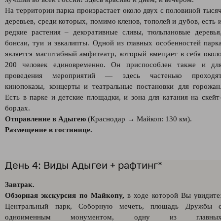
На территории парка произрастает около двух с половиной тыся
деревьев, среди которых, помимо кленов, тополей и дубов, есть 
редкие растения – декоративные сливы, тюльпановые деревья
бонсаи, туи и эвкалипты. Одной из главных особенностей парк
является масштабный амфитеатр, который вмещает в себя окол
200 человек единовременно. Он приспособлен также и дл
проведения мероприятий — здесь частенько проходя
кинопоказы, концерты и театральные постановки для горожан
Есть в парке и детские площадки, и зона для катания на скейт
бордах.
Отправление в Адыгею
(Краснодар → Майкоп: 130 км).
Размещение в гостинице.
День 4: Виды Адыгеи + рафтинг*
Завтрак.
Обзорная экскурсия по Майкопу,
в ходе которой Вы увидите
Центральный парк, Соборную мечеть, площадь Дружбы 
одноименным монументом, одну из главны