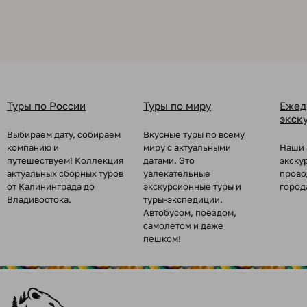
Туры по России
Туры по миру
Ежед
экск
Выбираем дату, собираем
Вкусные туры по всему
компанию и
миру с актуальными
Наши 
путешествуем! Коллекция
датами. Это
экску
актуальных сборных туров
увлекательные
прово
от Калининграда до
экскурсионные туры и
город
Владивостока.
туры-экспедиции.
Автобусом, поездом,
самолетом и даже
пешком!