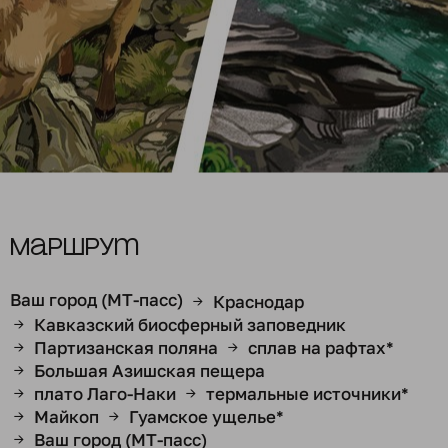
Маршрут
Ваш город (МТ-пасс)
Краснодар
→
Кавказский биосферный заповедник
→
Партизанская поляна
сплав на рафтах*
→
→
Большая Азишская пещера
→
плато Лаго-Наки
термальные источники*
→
→
Майкоп
Гуамское ущелье*
→
→
Ваш город (МТ-пасс)
→