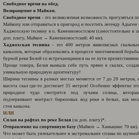
Свободное время на обед.
Возвращение в Майкоп.
Свободное время
- это великолепная возможность прогуляться п
Майкопу или отправиться в пригород и посетить легенду Адыгеи 
Хаджохскую теснину в п. Каменномостском (самостоятельно и з
доп. плату, Майкоп → Каменномостский: 40 км).
Хаджохская теснина
- это 400 метров живописных скальны
каньонов, которые образовались в процессе многовековой борьб
бурной реки Белой со встречающимися на ее пути препятствиями
Проще говоря, Белая вымыла себе путь прямо в скалах, созда
уникальную природную архитектуру!
Ширина теснины в разных местах меняется от 7 до 20 метров, 
высота скал где-то достигает 35 метров! Особенно эффектно эт
природное чудо смотрится под лучами солнца, которы
подчеркивают контраст бирюзовых вод реки и белых, как мел
стен каньона.
ИЛИ
Сплав на рафтах по реке Белая
(за доп. плату)*.
Отправление на спортивную базу
(Майкоп → Хамышки: 70 км).
Что может быть увлекательнее и экстремальнее сплава по шумно