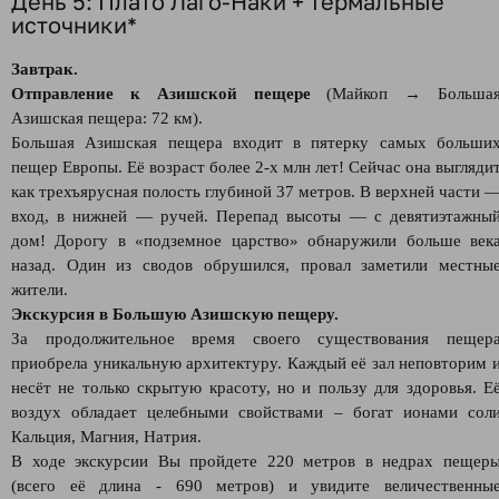
День 5: Плато Лаго-Наки + термальные
источники*
Завтрак.
Отправление к Азишской пещере
(Майкоп → Больша
Азишская пещера: 72 км).
Большая Азишская пещера входит в пятерку самых больши
пещер Европы. Её возраст более 2-х млн лет! Сейчас она выгляди
как трехъярусная полость глубиной 37 метров. В верхней части 
вход, в нижней — ручей. Перепад высоты — с девятиэтажны
дом! Дорогу в «подземное царство» обнаружили больше век
назад. Один из сводов обрушился, провал заметили местны
жители.
Экскурсия в Большую Азишскую пещеру.
За продолжительное время своего существования пещер
приобрела уникальную архитектуру. Каждый её зал неповторим 
несёт не только скрытую красоту, но и пользу для здоровья. Е
воздух обладает целебными свойствами – богат ионами сол
Кальция, Магния, Натрия.
В ходе экскурсии Вы пройдете 220 метров в недрах пещер
(всего её длина - 690 метров) и увидите величественны