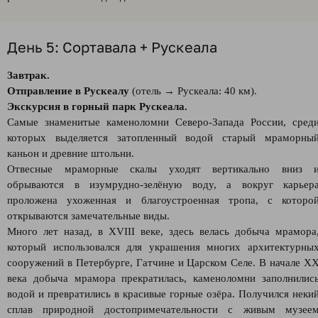
День 5: Сортавала + Рускеала
Завтрак.
Отправление в Рускеалу
(отель → Рускеала: 40 км).
Экскурсия в горный парк Рускеала.
Самые знаменитые каменоломни Северо-Запада России, сред
которых выделяется затопленный водой старый мраморны
каньон и древние штольни.
Отвесные мраморные скалы уходят вертикально вниз 
обрываются в изумрудно-зелёную воду, а вокруг карьер
проложена ухоженная и благоустроенная тропа, с которо
открываются замечательные виды.
Много лет назад, в XVIII веке, здесь велась добыча мрамора
который использовался для украшения многих архитектурны
сооружений в Петербурге, Гатчине и Царском Селе. В начале X
века добыча мрамора прекратилась, каменоломни заполнилис
водой и превратились в красивые горные озёра. Получился неки
сплав природной достопримечательности с живым музее