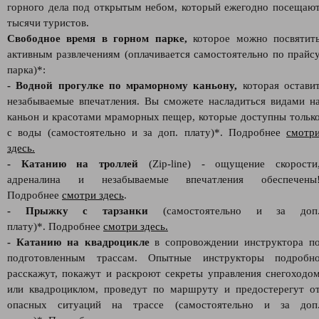
горного дела под открытым небом, который ежегодно посещаю
тысячи туристов.
Свободное время в горном парке,
которое можно посвятит
активным развлечениям (оплачивается самостоятельно по прайс
парка)*:
- Водной прогулке по мраморному каньону,
которая остави
незабываемые впечатления. Вы сможете насладиться видами н
каньон и красотами мраморных пещер, которые доступны тольк
с воды (самостоятельно и за доп. плату)*. Подробнее
смотр
здесь.
- Катанию на троллей
(Zip-line) - ощущение скорости
адреналина и незабываемые впечатления обеспечены
Подробнее
смотри здесь
.
- Прыжку с тарзанки
(самостоятельно и за доп
плату)*. Подробнее
смотри здесь.
- Катанию на квадроцикле
в сопровождении инструктора п
подготовленным трассам. Опытные инструкторы подробн
расскажут, покажут и раскроют секреты управления снегоходо
или квадроциклом, проведут по маршруту и предостерегут о
опасных ситуаций на трассе (самостоятельно и за доп