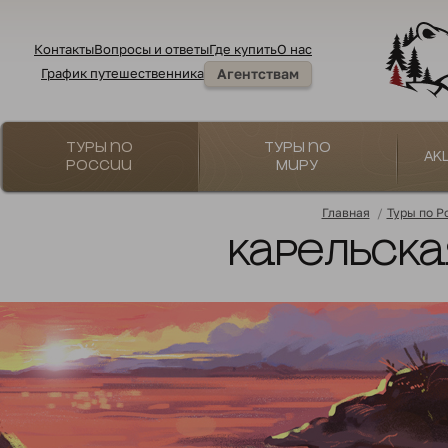
Контакты
Вопросы и ответы
Где купить
О нас
График путешественника
Агентствам
Туры по
Туры по
Ак
России
миру
Главная
/
Туры по Р
Карельска