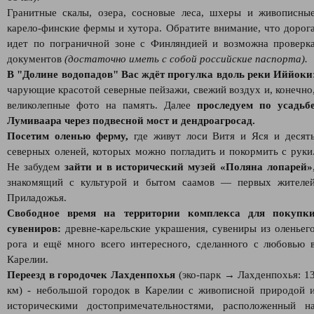
Гранитные скалы, озера, сосновые леса, шхеры и живописны
карело-финские фермы и хутора. Обратите внимание, что дорог
идет по пограничной зоне с Финляндией и возможна проверк
документов
(достаточно иметь с собой российские паспорта).
В "Долине водопадов" Вас ждёт прогулка вдоль реки Иййоки
чарующие красотой северные пейзажи, свежий воздух и, конечно
великолепные фото на память. Далее
проследуем по усадьб
Лумиваара через подвесной мост и дендроагросад.
Посетим оленью ферму,
где живут лоси Витя и Яся и десят
северных оленей, которых можно погладить и покормить с руки
Не забудем
зайти и в исторический музей «Поляна лопарей»
знакомящий с культурой и бытом саамов — первых жителе
Приладожья.
Свободное время на территории комплекса для покупк
сувениров:
древне-карельские украшения, сувениры из оленьег
рога и ещё много всего интересного, сделанного с любовью 
Карелии.
Переезд в городочек Лахденпохья
(эко-парк → Лахденпохья: 1
км) - небольшой городок в Карелии с живописной природой 
историческими достопримечательностями, расположенный н