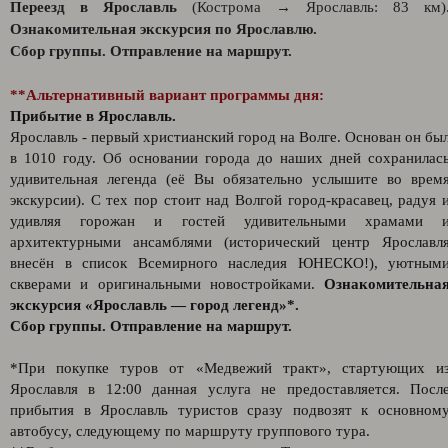
Переезд в Ярославль
(Кострома → Ярославль: 83 км)
Ознакомительная экскурсия по Ярославлю.
Сбор группы. Отправление на маршрут.
**Альтернативный вариант программы дня:
Прибытие в Ярославль.
Ярославль - первый христианский город на Волге. Основан он бы
в 1010 году. Об основании города до наших дней сохранилас
удивительная легенда (её Вы обязательно услышите во врем
экскурсии). С тех пор стоит над Волгой город-красавец, радуя 
удивляя горожан и гостей удивительными храмами 
архитектурными ансамблями (исторический центр Ярославл
внесён в список Всемирного наследия ЮНЕСКО!), уютным
скверами и оригинальными новостройками.
Ознакомительна
экскурсия «Ярославль — город легенд»*.
Сбор группы. Отправление на маршрут.
*При покупке туров от «Медвежий тракт», стартующих и
Ярославля в 12:00 данная услуга не предоставляется. Посл
прибытия в Ярославль туристов сразу подвозят к основном
автобусу, следующему по маршруту группового тура.