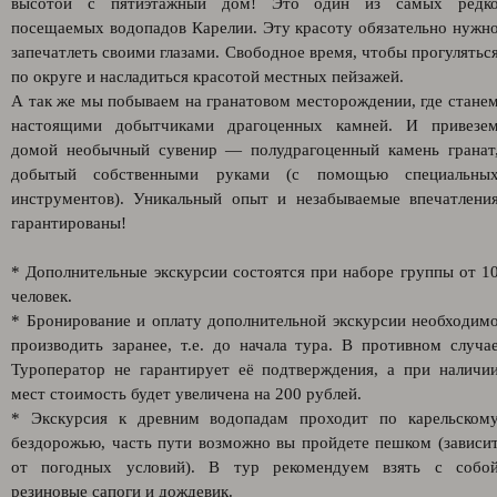
высотой с пятиэтажный дом! Это один из самых редк
посещаемых водопадов Карелии. Эту красоту обязательно нужн
запечатлеть своими глазами. Свободное время, чтобы прогулятьс
по округе и насладиться красотой местных пейзажей.
А так же мы побываем на гранатовом месторождении, где стане
настоящими добытчиками драгоценных камней. И привезе
домой необычный сувенир — полудрагоценный камень гранат
добытый собственными руками (с помощью специальны
инструментов). Уникальный опыт и незабываемые впечатлени
гарантированы!
* Дополнительные экскурсии состоятся при наборе группы от 1
человек.
* Бронирование и оплату дополнительной экскурсии необходим
производить заранее, т.е. до начала тура. В противном случа
Туроператор не гарантирует её подтверждения, а при наличи
мест стоимость будет увеличена на 200 рублей.
* Экскурсия к древним водопадам проходит по карельском
бездорожью, часть пути возможно вы пройдете пешком (зависи
от погодных условий). В тур рекомендуем взять с собо
резиновые сапоги и дождевик.