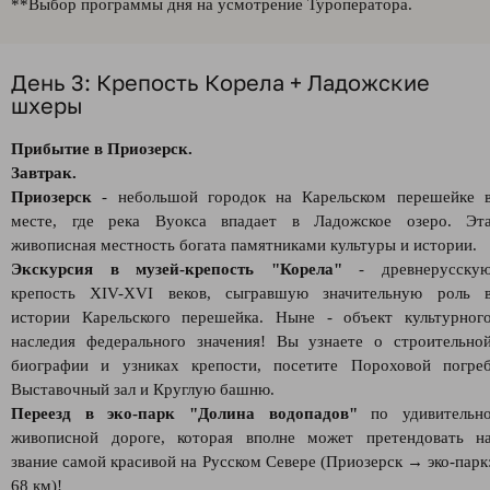
**Выбор программы дня на усмотрение Туроператора.
День 3: Крепость Корела + Ладожские
шхеры
Прибытие в Приозерск.
Завтрак.
Приозерск
- небольшой городок на Карельском перешейке 
месте, где река Вуокса впадает в Ладожское озеро. Эт
живописная местность богата памятниками культуры и истории.
Экскурсия в музей-крепость "Корела"
- древнерусску
крепость XIV-XVI веков, сыгравшую значительную роль 
истории Карельского перешейка. Ныне - объект культурног
наследия федерального значения! Вы узнаете о строительно
биографии и узниках крепости, посетите Пороховой погре
Выставочный зал и Круглую башню.
Переезд в эко-парк "Долина водопадов"
по удивительн
живописной дороге, которая вполне может претендовать н
звание самой красивой на Русском Севере (Приозерск → эко-парк
68 км)!