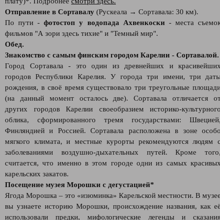
плату)*. Подробнее
смотри здесь.
Отправление в Сортавалу
(Рускеала → Сортавала: 30 км).
По пути -
фотостоп у водопада Ахвенкоски
- места съемо
фильмов "А зори здесь тихие" и "Темный мир".
Обед.
Знакомство с самым финским городом Карелии - Сортавалой.
Город Сортавала - это один из древнейших и красивейши
городов Республики Карелия. У города три имени, три дат
рождения, в своё время существовало три треугольные площад
(на данный момент осталось две). Сортавала отличается о
других городов Карелии своеобразием историко-культурног
облика, сформированного тремя государствами: Швецией
Финляндией и Россией. Сортавала расположена в зоне особ
мягкого климата, и местные курорты рекомендуются людям 
заболеваниями воздушно-дыхательных путей. Кроме того
считается, что именно в этом городе одни из самых красивы
карельских закатов.
Посещение музея Морошки с дегустацией*
Ягода Морошка – это «изюминка» Карельской местности. В музе
вы узнаете историю Морошки, происхождение названия, как е
использовали предки, мифологические легенды и сказани