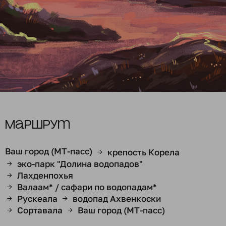
Маршрут
Ваш город (МТ-пасс)
крепость Корела
→
эко-парк "Долина водопадов"
→
Лахденпохья
→
Валаам* / сафари по водопадам*
→
Рускеала
водопад Ахвенкоски
→
→
Сортавала
Ваш город (МТ-пасс)
→
→