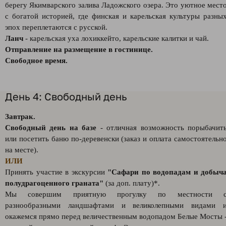
берегу Якимварского залива Ладожского озера. Это уютное мест
с богатой историей, где финская и карельская культуры разны
эпох переплетаются с русской.
Ланч
- карельская уха лохиккейто, карельские калитки и чай.
Отправление на размещение в гостинице.
Свободное время.
День 4: Свободный день
Завтрак.
Свободный день на базе
- отличная возможность порыбачит
или посетить баню по-деревенски (заказ и оплата самостоятельн
на месте).
ИЛИ
Принять участие в экскурсии
"Сафари по водопадам и добыч
полудрагоценного граната"
(за доп. плату)*.
Мы совершим приятную прогулку по местности 
разнообразными ландшафтами и великолепными видами 
окажемся прямо перед величественным водопадом Белые Мосты 