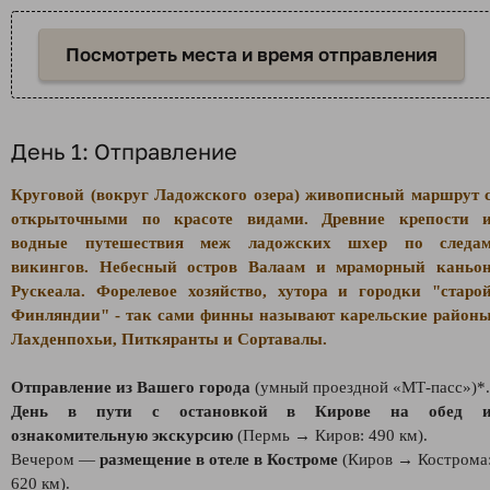
Посмотреть места и время отправления
День 1: Отправление
Круговой (вокруг Ладожского озера) живописный маршрут 
открыточными по красоте видами. Древние крепости 
водные путешествия меж ладожских шхер по следа
викингов. Небесный остров Валаам и мраморный каньо
Рускеала. Форелевое хозяйство, хутора и городки "старо
Финляндии" - так сами финны называют карельские район
Лахденпохьи, Питкяранты и Сортавалы.
Отправление из Вашего города
(умный проездной «МТ-пасс»)*.
День в пути с остановкой в Кирове на обед 
ознакомительную экскурсию
(Пермь → Киров: 490 км).
Вечером —
размещение в отеле в Костроме
(Киров → Кострома
620 км).