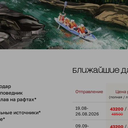
Ближайшие д
одар
Отправление
Цена 
аповедник
(полная / 
плав на рафтах*
19.08-
/
43200
ьные источники*
26.08.2026
48500
е*
09.09-
/
43200