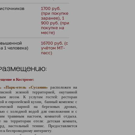
источников
1700 руб.
(при покупке
заранее), 1
900 руб. (при
покупке на
месте)
повышенной
16700 руб. (с
а 1 человека)
учётом МТ-
пасс)
 размещению:
ещение в Костроме:
ь «Парк-отель «Сусанин»
расположен на
писной зеленой территорией, окутанной
ным лесом. К услугам гостей: ресторан
ой и европейской кухни, банный комплекс с
сической парной на березовых дровах,
лью с холодной водой для омоложения и с
чим травяным настоем, комнатой отдыха.
е на территории отеля: детская комната,
ярд, настольный теннис. Предоставляется
п к беспроводному интернету.