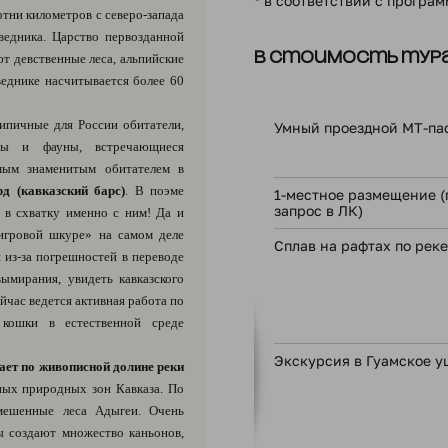
* в соответствии с програ
отни километров с северо-запада
ведника. Царство первозданной
В стоимость тура
т девственные леса, альпийские
веднике насчитывается более 60
ипичные для России обитатели,
Умный проездной МТ-па
ры и фауны, встречающиеся
мым знаменитым обитателем в
рд (кавказский барс)
. В поэме
1-местное размещение (
запрос в ЛК)
в схватку именно с ним! Да и
игровой шкуре» на самом деле
Сплав на рафтах по реке
 из-за погрешностей в переводе
вымирания, увидеть кавказского
йчас ведется активная работа по
 кошки в естественной среде
Экскурсия в Гуамское у
ает по живописной долине реки
ных природных зон Кавказа. По
мешенные леса Адыгеи. Очень
ы создают множество каньонов,