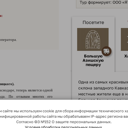
Тур формирует: ООО «
я:
Посетите
оператора.
Большую
Х
Азишскую
пещеру
Одна из самых красивых
лицкого).
склона западного Кавка
аснодаре, теперь является одной
местные жители еще в н
рода. По отзывам многих его
Большая Азишская пеще
 лучший во всей России! Здесь
горного хребта Азиш-Тау
 сайте мы используем cookie для сбора информации технического х
границе Адыгеи с Красн
ух с половиной тысяч деревьев,
сонифицированной работы сайта мы обрабатываем IP-адрес региона в
37 метров и длина чуть 
убов, есть и редкие растения –
Согласно ФЗ №152 О защите персональных данных.
протекает подземный ру
Условия обработки персональных данных.
бонсаи, туи и эвкалипты. Одной