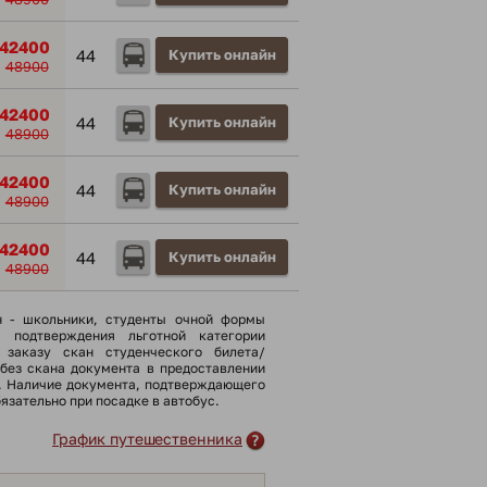
42400
44
Купить онлайн
48900
42400
44
Купить онлайн
48900
42400
44
Купить онлайн
48900
42400
44
Купить онлайн
48900
н - школьники, cтуденты очной формы
я подтверждения льготной категории
 заказу скан студенческого билета/
(без скана документа в предоставлении
). Наличие документа, подтверждающего
бязательно при посадке в автобус.
График путешественника