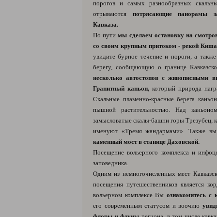
порогов и самых разнообразных скальн
отрываются
потрясающие панорамы з
Кавказа.
По пути
мы сделаем остановку на смотро
со своим крупным притоком - рекой Киша
увидите бурное течение и пороги, а такж
берегу, сообщающую о границе Кавказско
несколько автостопов с живописными в
Гранитный каньон,
который природа награ
Скальные пламенно-красные берега кань
пышной растительностью. Над каньоно
замысловатые скалы-башни горы Трезубец, 
именуют «Тремя жандармами». Также в
каменный мост в станице Даховской.
Посещение вольерного комплекса и инфоц
заповедника.
Одним из немногочисленных мест Кавказск
посещения путешественников является ко
вольерном комплексе Вы
ознакомитесь с 
его современным статусом и воочию
увид
флоры и фауны
региона, в том числе кавка