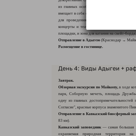
из главных особенностей парка является 
вмещает в себя около 200 человек единовре
для проведения мероприятий — здесь ча
концерты и театральные постановки для го
площадки, и зона для катания на скейт-борда
Отправление в Адыгею
(Краснодар → Майко
Размещение в гостинице.
День 4: Виды Адыгеи + ра
Завтрак.
Обзорная экскурсия по Майкопу,
в ходе ко
парк, Соборную мечеть, площадь Дружб
одну из главных достопримечательностей 
Согласие", красные корпуса знаменитого Пиво
Отправление в Кавказский биосферный за
83 км).
Кавказский заповедник
— самая большая 
охраняемая природная территория на