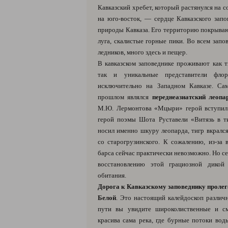
Кавказский хребет, который растянулся на с
на юго-восток, — сердце Кавказского запо
природы Кавказа. Его территорию покрываю
луга, скалистые горные пики. Во всем запо
ледников, много здесь и пещер.
В кавказском заповеднике проживают как т
так и уникальные представители фло
исключительно на Западном Кавказе. Са
прошлом являлся
переднеазиатский леопа
М.Ю. Лермонтова «Мцыри» герой вступил 
герой поэмы Шота Руставели «Витязь в т
носил именно шкуру леопарда, тигр вкрался
со старогрузинского. К сожалению, из-за 
барса сейчас практически невозможно. Но се
восстановлению этой грациозной дикой
обитания.
Дорога к Кавказскому заповеднику пролег
Белой
. Это настоящий калейдоскоп различ
пути вы увидите широколиственные и с
красива сама река, где бурные потоки вод