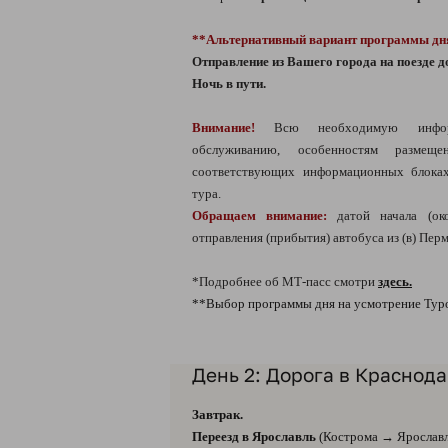
**Альтернативный вариант программы дн
Отправление из Вашего города на поезде д
Ночь в пути.
Внимание!
Всю необходимую информ
обслуживанию, особенностям разме
соответствующих информационных блоках
тура.
Обращаем внимание:
датой начала (око
отправления (прибытия) автобуса из (в) Перм
*Подробнее об МТ-пасс смотри
здесь.
**Выбор программы дня на усмотрение Тур
День 2: Дорога в Краснод
Завтрак.
Переезд в Ярославль
(Кострома → Ярославль