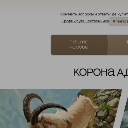
Контакты
Вопросы и ответы
Где купит
График путешественника
Агентс
Туры по
России
Корона А