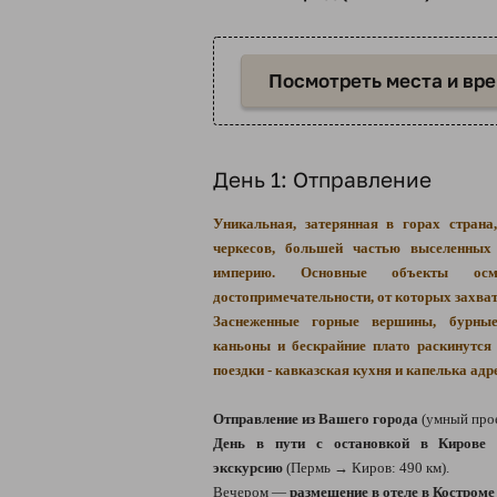
Посмотреть места и вр
День 1: Отправление
Уникальная, затерянная в горах страна
черкесов, большей частью выселенны
империю. Основные объекты ос
достопримечательности, от которых захва
Заснеженные горные вершины, бурные
каньоны и бескрайние плато раскинутся
поездки - кавказская кухня и капелька адр
Отправление из Вашего города
(умный про
День в пути с остановкой в Кирове 
экскурсию
(Пермь → Киров: 490 км).
Вечером —
размещение в отеле в Костроме