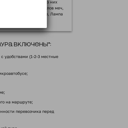
 натеков. Некоторые из них
вания, например Дамоклов меч,
й, Старцы, Шампанское, Лампа
, Голова лягушки.
ра включены*:
с удобствами (1-2-3 местные
икроавтобусе;
;
ме;
го на маршруте;
енности перевозчика перед