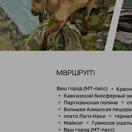
Маршрут
Ваш город (МТ-пасс)
Красн
→
Кавказский биосферный з
→
Партизанская поляна
с
→
→
Большая Азишская пещера
→
плато Лаго-Наки
термал
→
→
Майкоп
Гуамское ущель
→
→
Ваш город (МТ-пасс)
→