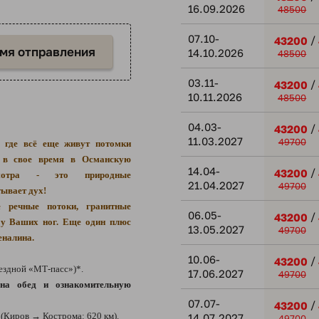
16.09.2026
48500
07.10-
/
43200
емя отправления
14.10.2026
48500
03.11-
/
43200
10.11.2026
48500
04.03-
/
43200
11.03.2027
49700
, где всё еще живут потомки
х в свое время в Османскую
14.04-
/
43200
мотра - это природные
21.04.2027
49700
тывает дух!
 речные потоки, гранитные
06.05-
/
43200
 у Ваших ног. Еще один плюс
13.05.2027
49700
еналина.
10.06-
/
43200
ездной «МТ-пасс»)*.
17.06.2027
49700
на обед и ознакомительную
07.07-
/
43200
(Киров → Кострома: 620 км).
14.07.2027
49700