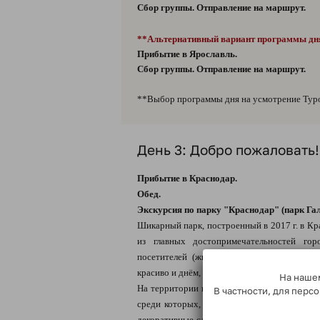
Сбор группы. Отправление на маршрут.
**Альтернативный вариант программы дн
Прибытие в Ярославль.
Сбор группы. Отправление на маршрут.
**Выбор программы дня на усмотрение Тур
День 3: Добро пожаловать!
Прибытие в Краснодар.
Обед.
Экскурсия по парку "Краснодар"
(парк Га
Шикарный парк, построенный в 2017 г. в Кр
из главных достопримечательностей го
посетителей (жителей и гостей города) -
красиво и днём, и вечером.
На нашем
На территории парка произрастает около дв
В частности, для пер
среди которых, помимо кленов, тополей и д
декоративные сливы, тюльпановые деревья, 