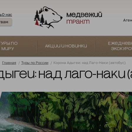
ь
О нас
Аген
твам
Туры по
Ежеднев
Акции и новинки
миру
экскурс
Главная
/
Туры по России
/
Корона Адыгеи: над Лаго-Наки (автобус)
дыгеи: над Лаго-Наки 