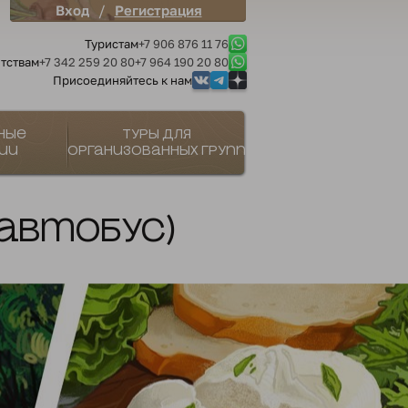
/
Вход
Регистрация
Туристам
+7 906 876 11 76
тствам
+7 342 259 20 80
+7 964 190 20 80
Присоединяйтесь к нам
ные
Туры для
ии
организованных групп
(автобус)