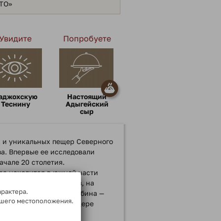
ЯТО»
Увидите
Попробуете
аджохскую
Настоящий
Теснину
Адыгейский
сыр
 и уникальных пещер Северного
за. Впервые ее исследовали
ачале 20 столетия.
ра находится в южной части
 на высоте 1600 метров, на
арактера.
одарским краем. Ее глубина —
ашего местоположения.
более 600 метров. В пещере
чей Лозовушка и много