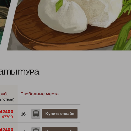
аты тура
руб.
Свободные места
льготная)
42400
16
Купить онлайн
47700
42400