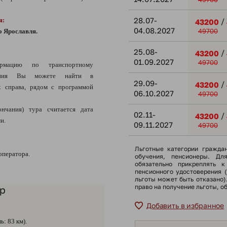
28.07-
я:
/
43200
04.08.2027
49700
о Ярославля.
25.08-
/
43200
01.09.2027
49700
ацию по транспортному
щения Вы можете найти в
29.09-
/
43200
 справа, рядом с программой
06.10.2027
49700
нчания) тура считается дата
02.11-
/
43200
и.
09.11.2027
49700
Льготные категории гражда
оператора.
обучения, пенсионеры. Дл
обязательно прикреплять к
пенсионного удостоверения 
льготы может быть отказано
право на получение льготы, о
ар
Добавить в избранное
: 83 км).