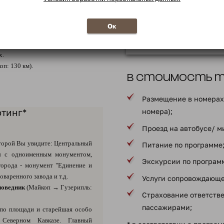
причудливых извилистых
масштабный амфитеатр, который
даже получили свои наз
менно. Он приспособлен также и
Водопад, Пальма желани
Ок
стенько проходят кинопоказы,
Алладина, Крылья ангела
рожан. Есть в парке и детские
х.
п: 130 км).
В стоимость ту
Размещение в номерах 
фтинг*
номера);
Проезд на автобусе/ м
торой Вы увидите: Центральный
Питание по программе
ы с одноименным монументом,
Экскурсии по програм
города - монумент "Единение и
варенного завода и т.д.
Услуги сопровождающе
поведник
(Майкоп → Гузерипль:
Страхование ответств
пассажирами;
по площади и старейшая особо
 Северном Кавказе. Главный