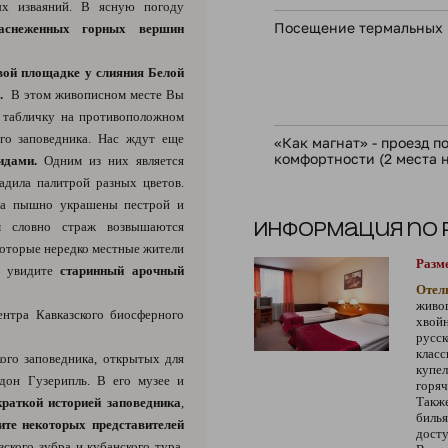
ых изваяний. В ясную погоду
Посещение термальных 
аснеженных горных вершин
вой площадке у слияния Белой
.
В этом живописном месте Вы
е табличку на противоположном
го заповедника. Нас ждут еще
«Как магнат» - проезд 
комфортности (2 места н
идами.
Одним из них является
дила палитрой разных цветов.
она пышно украшены пестрой и
м словно страж возвышаются
Информация по
которые нередко местные жители
Разм
ы увидите
старинный арочный
Отел
живо
ентра Кавказского биосферного
хвой
русск
клас
ого заповедника, открытых для
купе
рдон Гузерипль. В его музее и
горя
Такж
краткой историей заповедника
,
биль
ите некоторых представителей
досту
зского зубра и кубанского тура.