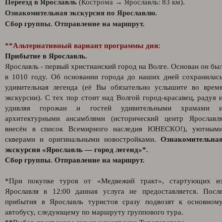
Переезд в Ярославль
(Кострома → Ярославль: 83 км).
Ознакомительная экскурсия по Ярославлю.
Сбор группы. Отправление на маршрут.
**Альтернативный вариант программы дня:
Прибытие в Ярославль.
Ярославль - первый христианский город на Волге. Основан он бы
в 1010 году. Об основании города до наших дней сохранилас
удивительная легенда (её Вы обязательно услышите во врем
экскурсии). С тех пор стоит над Волгой город-красавец, радуя 
удивляя горожан и гостей удивительными храмами 
архитектурными ансамблями (исторический центр Ярославл
внесён в список Всемирного наследия ЮНЕСКО!), уютным
скверами и оригинальными новостройками.
Ознакомительна
экскурсия «Ярославль — город легенд»*.
Сбор группы. Отправление на маршрут.
*При покупке туров от «Медвежий тракт», стартующих и
Ярославля в 12:00 данная услуга не предоставляется. Посл
прибытия в Ярославль туристов сразу подвозят к основном
автобусу, следующему по маршруту группового тура.