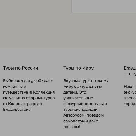
Туры по России
Туры по миру
Ежед
экск
Выбираем дату, собираем
Вкусные туры по всему
компанию и
миру с актуальными
Наши 
путешествуем! Коллекция
датами. Это
экску
актуальных сборных туров
увлекательные
прово
от Калининграда до
экскурсионные туры и
город
Владивостока.
туры-экспедиции.
Автобусом, поездом,
самолетом и даже
пешком!