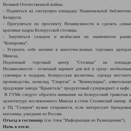
Великой Отечественной войны.
- Подняться на смотровую площадку Национальной библиотек
Беларуси.
- Прогуляться по проспекту Независимости и сделать самы
красивые кадры Белорусской столицы.
- Закупиться сальцом и колбасами на знаменитом рынк
"Комаровка".
- Устроить себе шопинг в многочисленных торговых центра
Минска.
Подземный торговый центр "Столица" на площад
Независимости - отличный вариант для всё и сразу: необычны
сувениры и подарки, белорусская косметика, одежда местног
производства, шоколад "Спартак" и "Коммунарка", алкогольна
продукция завода "Крышталь" продуктовый супермаркет и кафе
В ГУМе следует обратить внимание на белорусский трикотаж 
архитектуру послевоенного Минска в стиле Сталинский ампир. 
в ТЦ "Галерея" нужно отправится, если интересуют брендовы
магазины, ушедшие из России.
Отъезд в гостиницу
(см. блок "Информация по Размещению").
Ночь в отеле.