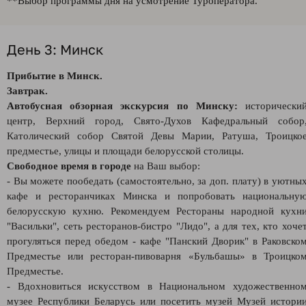
**Выбор программы дня на усмотрение Туроператора.
День 3: Минск
Прибытие в Минск.
Завтрак.
Автобусная обзорная экскурсия по Минску:
исторически
центр, Верхний город, Свято-Духов Кафедральный собор
Католический собор Святой Девы Марии, Ратуша, Троицко
предместье, улицы и площади белорусской столицы.
Свободное время в городе
на Ваш выбор:
- Вы можете пообедать (самостоятельно, за доп. плату) в уютны
кафе и ресторанчиках Минска и попробовать национальну
белорусскую кухню. Рекомендуем Рестораны народной кухн
"Васильки", сеть ресторанов-бистро "Лидо", а для тех, кто хоче
прогуляться перед обедом - кафе "Панский Дворик" в Раковско
Предместье или ресторан-пивоварня «Бульбашы» в Троицко
Предместье.
- Вдохновиться искусством в Национальном художественно
музее Республики Беларусь или посетить музей Музей истори