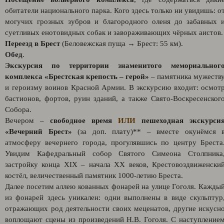
обитатели национального парка. Кого здесь только ни увидишь: о
могучих грозных зубров и благородного оленя до забавных 
суетливых енотовидных собак и завораживающих чёрных аистов.
Переезд в Брест
(Беловежская пуща → Брест: 55 км).
Обед
.
Экскурсия по территории знаменитого мемориальног
комплекса «Брестская крепость – герой»
– памятника мужеств
и героизму воинов Красной Армии. В экскурсию входит: осмот
бастионов, фортов, руин зданий, а также Свято-Воскресенског
Собора.
Вечером –
свободное время
ИЛИ
пешеходная экскурси
«Вечерний Брест»
(за доп. плату)** – вместе окунёмся 
атмосферу вечернего города, прогулявшись по центру Бреста
Увидим Кафедральный собор Святого Симеона Столпника
застройку конца XIX – начала XX веков, Крестовоздвиженски
костёл, величественный памятник 1000-летию Бреста.
Далее посетим аллею кованных фонарей на улице Гоголя. Кажды
из фонарей здесь уникален: одни выполнены в виде скульптур
отражающих род деятельности своих меценатов, другие искусн
воплощают сцены из произведений Н.В. Гоголя. С наступление