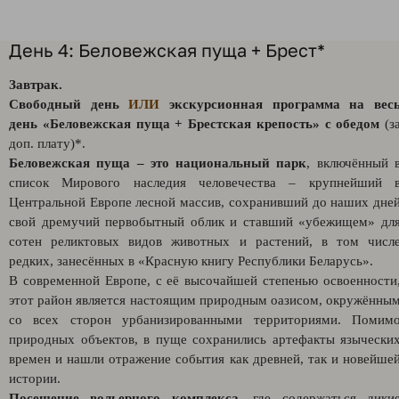
День 4: Беловежская пуща + Брест*
Завтрак.
Свободный день
ИЛИ
экскурсионная программа на вес
день
«Беловежская пуща + Брестская крепость
» с обедом
(з
доп. плату)*.
Беловежская пуща – это национальный парк
, включённый 
список Мирового наследия человечества – крупнейший 
Центральной Европе лесной массив, сохранивший до наших дне
свой дремучий первобытный облик и ставший «убежищем» дл
сотен реликтовых видов животных и растений, в том числ
редких, занесённых в «Красную книгу Республики Беларусь».
В современной Европе, с её высочайшей степенью освоенности
этот район является настоящим природным оазисом, окружённы
со всех сторон урбанизированными территориями. Помим
природных объектов, в пуще сохранились артефакты язычески
времен и нашли отражение события как древней, так и новейше
истории.
Посещение вольерного комплекса
, где содержаться дики