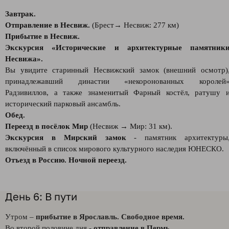
Завтрак.
Отправление в Несвиж.
(Брест→ Несвиж: 277 км)
Прибытие в Несвиж.
Экскурсия «Исторические и архитектурные памятник
Несвижа».
Вы увидите старинный Несвижский замок (внешний осмотр)
принадлежавший династии «некоронованных королей
Радзивиллов, а также знаменитый Фарный костёл, ратушу 
исторический парковый ансамбль.
Обед.
Переезд в посёлок Мир
(Несвиж → Мир: 31 км).
Экскурсия в Мирский замок
- памятник архитектуры
включённый в список мирового культурного наследия ЮНЕСКО.
Отъезд в Россию. Ночной переезд.
День 6: В пути
Утром –
прибытие в Ярославль. Свободное время.
Во второй половине дня -
отправление в Пермь.