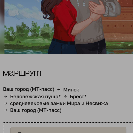
Маршрут
Ваш город (МТ-пасс)
Минск
→
Беловежская пуща*
Брест*
→
→
средневековые замки Мира и Несвижа
→
Ваш город (МТ-пасс)
→