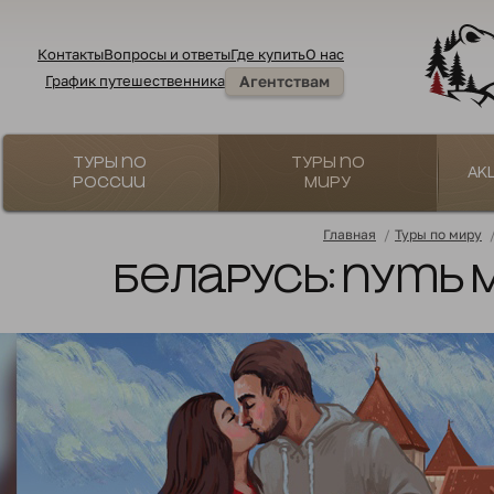
Контакты
Вопросы и ответы
Где купить
О нас
График путешественника
Агентствам
Туры по
Туры по
Ак
России
миру
Главная
/
Туры по миру
Беларусь: путь 