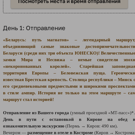
Посмотреть места и время отправления
День 1: Отправление
«Беларусь: путь магнатов» – легендарный маршрут
объединяющий самые знаковые достопримечательност
Беларуси (среди них три объекта ЮНЕСКО)! Величественны
замки Мира и Несвижа – немые свидетели эпох
«некоронованных королей». Старейшая заповедна
территория Европы – Беловежская пуща. Героическ
известная Брестская крепость. Столица республики – Минск 
его средневековыми предместьями и широкими проспектам
в стиле ампир.
История не только на этом маршруте – са
маршрут стал историей!
Отправление из Вашего города
(умный проездной «МТ-пасс»)*.
День в пути с остановкой в Кирове на обед 
ознакомительную экскурсию
(Пермь → Киров: 490 км).
Вечером —
размещение в отеле в Костроме
(Киров → Кострома