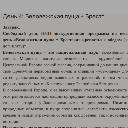
День 4: Беловежская пуща + Брест*
Завтрак.
Свободный день
ИЛИ
экскурсионная программа на вес
день
«Беловежская пуща + Брестская крепость
» с обедом
(з
доп. плату)*.
Беловежская пуща – это национальный парк
, включённый 
список Мирового наследия человечества – крупнейший 
Центральной Европе лесной массив, сохранивший до наших дне
свой дремучий первобытный облик и ставший «убежищем» дл
сотен реликтовых видов животных и растений, в том числ
редких, занесённых в «Красную книгу Республики Беларусь».
В современной Европе, с её высочайшей степенью освоенности
этот район является настоящим природным оазисом, окружённы
со всех сторон урбанизированными территориями. Помим
природных объектов, в пуще сохранились артефакты язычески
времен и нашли отражение события как древней, так и новейше
истории.
Посещение вольерного комплекса
, где содержаться дики