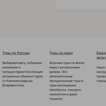
Туры по России
Туры по миру
Ежед
экск
Выбираем дату, собираем
Вкусные туры по всему
компанию и
миру с актуальными
Наши 
путешествуем! Коллекция
датами. Это
экску
актуальных сборных туров
увлекательные
прово
от Калининграда до
экскурсионные туры и
город
Владивостока.
туры-экспедиции.
Автобусом, поездом,
самолетом и даже
пешком!