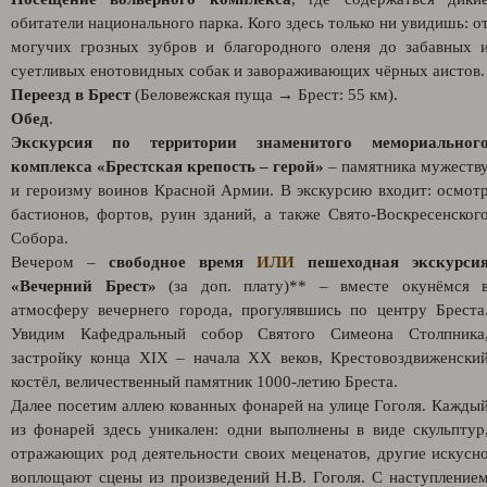
обитатели национального парка. Кого здесь только ни увидишь: о
могучих грозных зубров и благородного оленя до забавных 
суетливых енотовидных собак и завораживающих чёрных аистов.
Переезд в Брест
(Беловежская пуща → Брест: 55 км).
Обед
.
Экскурсия по территории знаменитого мемориальног
комплекса «Брестская крепость – герой»
– памятника мужеств
и героизму воинов Красной Армии. В экскурсию входит: осмот
бастионов, фортов, руин зданий, а также Свято-Воскресенског
Собора.
Вечером –
свободное время
ИЛИ
пешеходная экскурси
«Вечерний Брест»
(за доп. плату)** – вместе окунёмся 
атмосферу вечернего города, прогулявшись по центру Бреста
Увидим Кафедральный собор Святого Симеона Столпника
застройку конца XIX – начала XX веков, Крестовоздвиженски
костёл, величественный памятник 1000-летию Бреста.
Далее посетим аллею кованных фонарей на улице Гоголя. Кажды
из фонарей здесь уникален: одни выполнены в виде скульптур
отражающих род деятельности своих меценатов, другие искусн
воплощают сцены из произведений Н.В. Гоголя. С наступление