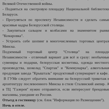
Великой Отечественной войны.
- Подняться на смотровую площадку Национальной библиотек
Беларуси.
- Прогуляться по проспекту Независимости и сделать самы
красивые кадры Белорусской столицы.
- Закупиться сальцом и колбасами на знаменитом рынк
"Комаровка".
- Устроить себе шопинг в многочисленных торговых центра
Минска.
Подземный торговый центр "Столица" на площад
Независимости - отличный вариант для всё и сразу: необычны
сувениры и подарки, белорусская косметика, одежда местног
производства, шоколад "Спартак" и "Коммунарка", алкогольна
продукция завода "Крышталь" продуктовый супермаркет и кафе
В ГУМе следует обратить внимание на белорусский трикотаж 
архитектуру послевоенного Минска в стиле Сталинский ампир. 
в ТЦ "Галерея" нужно отправится, если интересуют брендовы
магазины, ушедшие из России.
Отъезд в гостиницу
(см. блок "Информация по Размещению").
Ночь в отеле.