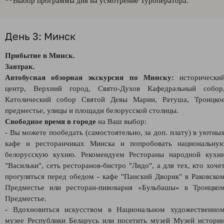
**Выбор программы дня на усмотрение Туроператора.
День 3: Минск
Прибытие в Минск.
Завтрак.
Автобусная обзорная экскурсия по Минску:
исторически
центр, Верхний город, Свято-Духов Кафедральный собор
Католический собор Святой Девы Марии, Ратуша, Троицко
предместье, улицы и площади белорусской столицы.
Свободное время в городе
на Ваш выбор:
- Вы можете пообедать (самостоятельно, за доп. плату) в уютны
кафе и ресторанчиках Минска и попробовать национальну
белорусскую кухню. Рекомендуем Рестораны народной кухн
"Васильки", сеть ресторанов-бистро "Лидо", а для тех, кто хоче
прогуляться перед обедом - кафе "Панский Дворик" в Раковско
Предместье или ресторан-пивоварня «Бульбашы» в Троицко
Предместье.
- Вдохновиться искусством в Национальном художественно
музее Республики Беларусь или посетить музей Музей истори