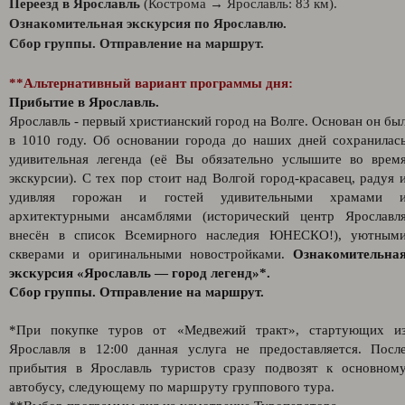
Переезд в Ярославль
(Кострома → Ярославль: 83 км).
Ознакомительная экскурсия по Ярославлю.
Сбор группы. Отправление на маршрут.
**Альтернативный вариант программы дня:
Прибытие в Ярославль.
Ярославль - первый христианский город на Волге. Основан он бы
в 1010 году. Об основании города до наших дней сохранилас
удивительная легенда (её Вы обязательно услышите во врем
экскурсии). С тех пор стоит над Волгой город-красавец, радуя 
удивляя горожан и гостей удивительными храмами 
архитектурными ансамблями (исторический центр Ярославл
внесён в список Всемирного наследия ЮНЕСКО!), уютным
скверами и оригинальными новостройками.
Ознакомительна
экскурсия «Ярославль — город легенд»*.
Сбор группы. Отправление на маршрут.
*При покупке туров от «Медвежий тракт», стартующих и
Ярославля в 12:00 данная услуга не предоставляется. Посл
прибытия в Ярославль туристов сразу подвозят к основном
автобусу, следующему по маршруту группового тура.