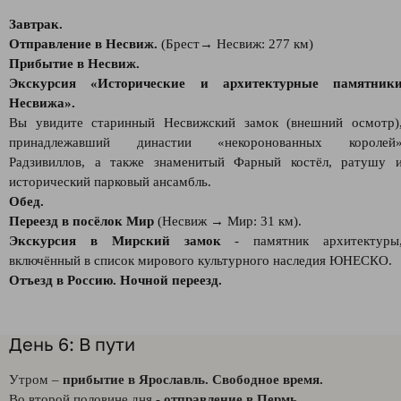
Завтрак.
Отправление в Несвиж.
(Брест→ Несвиж: 277 км)
Прибытие в Несвиж.
Экскурсия «Исторические и архитектурные памятник
Несвижа».
Вы увидите старинный Несвижский замок (внешний осмотр)
принадлежавший династии «некоронованных королей
Радзивиллов, а также знаменитый Фарный костёл, ратушу 
исторический парковый ансамбль.
Обед.
Переезд в посёлок Мир
(Несвиж → Мир: 31 км).
Экскурсия в Мирский замок
- памятник архитектуры
включённый в список мирового культурного наследия ЮНЕСКО.
Отъезд в Россию. Ночной переезд.
День 6: В пути
Утром –
прибытие в Ярославль. Свободное время.
Во второй половине дня -
отправление в Пермь.