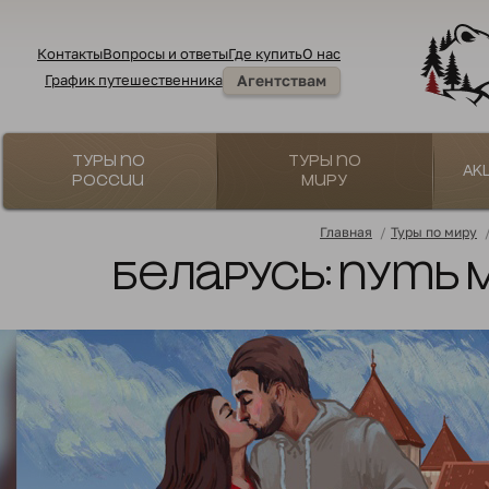
Контакты
Вопросы и ответы
Где купить
О нас
График путешественника
Агентствам
Туры по
Туры по
Ак
России
миру
Главная
/
Туры по миру
Беларусь: путь 