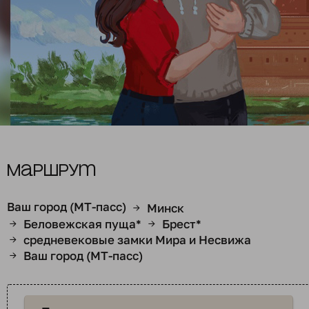
Маршрут
Ваш город (МТ-пасс)
Минск
→
Беловежская пуща*
Брест*
→
→
средневековые замки Мира и Несвижа
→
Ваш город (МТ-пасс)
→