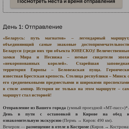
Посмотреть места и время отправления
День 1: Отправление
«Беларусь: путь магнатов» – легендарный маршрут
объединяющий самые знаковые достопримечательност
Беларуси (среди них три объекта ЮНЕСКО)! Величественны
замки Мира и Несвижа – немые свидетели эпох
«некоронованных королей». Старейшая заповедна
территория Европы – Беловежская пуща. Героическ
известная Брестская крепость. Столица республики – Минск 
его средневековыми предместьями и широкими проспектам
в стиле ампир.
История не только на этом маршруте – са
маршрут стал историей!
Отправление из Вашего города
(умный проездной «МТ-пасс»)*.
День в пути с остановкой в Кирове на обед 
ознакомительную экскурсию
(Пермь → Киров: 490 км).
Вечером —
размещение в отеле в Костроме
(Киров → Кострома